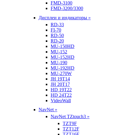
FMD-3100
FMD-3200/3300
Дисплеи и индикаторы »
RD-33
FI-70
RD-50
RD-20
MU-150HD
MU-152
MU-152HD
MU-190
MU-192HD
MU-270W
JH 19T14
JH 20T17
HD 19T22
HD 24T22
VideoWall
NavNet »
NavNet TZtouch3 »
TZT9F
TZT12F
TZT16F