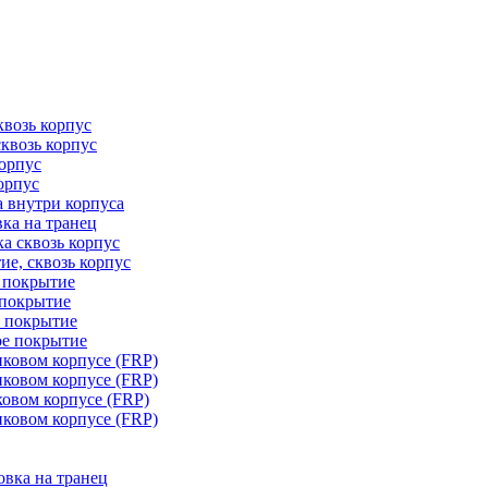
квозь корпус
сквозь корпус
корпус
орпус
а внутри корпуса
ка на транец
ка сквозь корпус
ие, сквозь корпус
е покрытие
 покрытие
е покрытие
ое покрытие
иковом корпусе (FRP)
иковом корпусе (FRP)
ковом корпусе (FRP)
иковом корпусе (FRP)
овка на транец