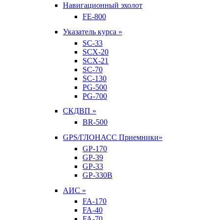
Навигационный эхолот
FE-800
Указатель курса »
SC-33
SCX-20
SCX-21
SC-70
SC-130
PG-500
PG-700
СКДВП »
BR-500
GPS/ГЛОНАСС Приемники»
GP-170
GP-39
GP-33
GP-330B
АИС »
FA-170
FA-40
FA-70