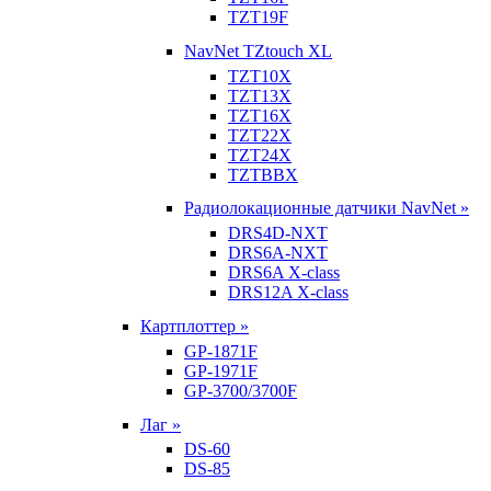
TZT19F
NavNet TZtouch XL
TZT10X
TZT13X
TZT16X
TZT22X
TZT24X
TZTBBX
Радиолокационные датчики NavNet »
DRS4D-NXT
DRS6A-NXT
DRS6A X-class
DRS12A X-class
Картплоттер »
GP-1871F
GP-1971F
GP-3700/3700F
Лаг »
DS-60
DS-85