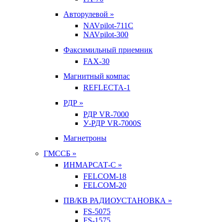
Авторулевой »
NAVpilot-711С
NAVpilot-300
Факсимильный приемник
FAX-30
Магнитный компас
REFLECTA-1
РДР »
РДР VR-7000
У-РДР VR-7000S
Магнетроны
ГМССБ »
ИНМАРСАТ-С »
FELCOM-18
FELCOM-20
ПВ/КВ РАДИОУСТАНОВКА »
FS-5075
FS-1575