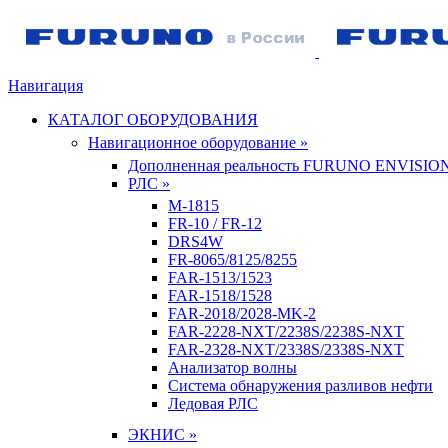
Навигация
КАТАЛОГ ОБОРУДОВАНИЯ
Навигационное оборудование »
Дополненная реальность FURUNO ENVISIO
РЛС »
M-1815
FR-10 / FR-12
DRS4W
FR-8065/8125/8255
FAR-1513/1523
FAR-1518/1528
FAR-2018/2028-MK-2
FAR-2228-NXT/2238S/2238S-NXT
FAR-2328-NXT/2338S/2338S-NXT
Анализатор волны
Система обнаружения разливов нефти
Ледовая РЛС
ЭКНИС »