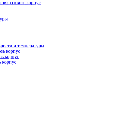
овка сквозь корпус
туры
орости и температуры
озь корпус
зь корпус
ь корпус