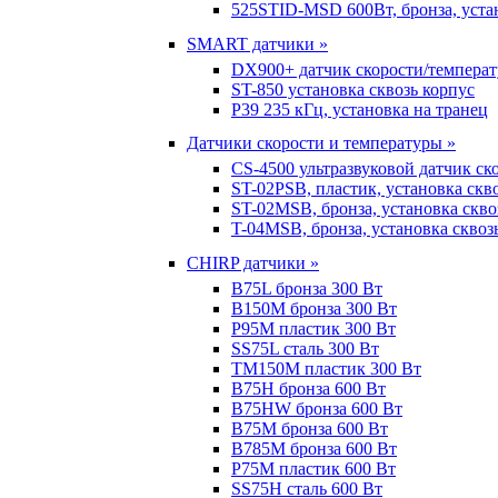
525STID-MSD 600Вт, бронза, устан
SMART датчики »
DX900+ датчик скорости/темпера
ST-850 установка сквозь корпус
P39 235 кГц, установка на транец
Датчики скорости и температуры »
CS-4500 ультразвуковой датчик ск
ST-02PSB, пластик, установка скв
ST-02MSB, бронза, установка скво
T-04MSB, бронза, установка сквоз
CHIRP датчики »
B75L бронза 300 Вт
B150M бронза 300 Вт
P95M пластик 300 Вт
SS75L сталь 300 Вт
TM150M пластик 300 Вт
B75H бронза 600 Вт
B75HW бронза 600 Вт
B75M бронза 600 Вт
B785M бронза 600 Вт
P75M пластик 600 Вт
SS75H сталь 600 Вт