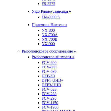
FS-2575
УКВ Радиоустановка »
FM-8900 S
Приемник Навтекс »
NX-300
NX-700A
NX-700B
NX-900
Рыбопоисковое оборудование »
Рыбопоисковый эхолот »
FCV-600
FCV-800
FCV-689
DFF-3D
DFF1-UHD+
DFF3-UHD
FCV-628
FCV-288
FCV-295
FCV-1150
FCV-1900