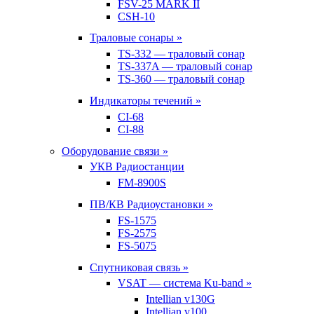
FSV-25 MARK II
CSH-10
Траловые сонары »
TS-332 — траловый сонар
TS-337A — траловый сонар
TS-360 — траловый сонар
Индикаторы течений »
CI-68
CI-88
Оборудование связи »
УКВ Радиостанции
FM-8900S
ПВ/КВ Радиоустановки »
FS-1575
FS-2575
FS-5075
Спутниковая связь »
VSAT — система Ku-band »
Intellian v130G
Intellian v100