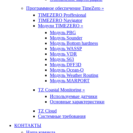
Программное обеспечение TimeZero »
TIMEZERO Proffesional
TIMEZERO Navigator
Модули TIMEZERO »
Модуль PBG
Модуль Sounder
Модуль Bottom hardness
Модуль WASSP
Модуль VDR
Модуль S63
Модуль DFF3D
Модуль Ocean-O
Модуль Weather Routing
Модуль MARPORT
TZ Coastal Monitoring »
Используемые датчики
Основные характеристики
TZ Cloud
Системные требования
КОНТАКТЫ
Наша команда