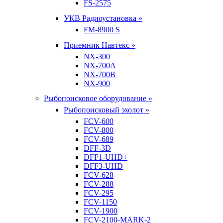
FS-2575
УКВ Радиоустановка »
FM-8900 S
Приемник Навтекс »
NX-300
NX-700A
NX-700B
NX-900
Рыбопоисковое оборудование »
Рыбопоисковый эхолот »
FCV-600
FCV-800
FCV-689
DFF-3D
DFF1-UHD+
DFF3-UHD
FCV-628
FCV-288
FCV-295
FCV-1150
FCV-1900
FCV-2100-MARK-2