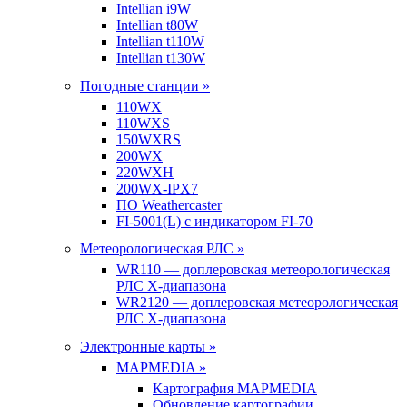
Intellian i9W
Intellian t80W
Intellian t110W
Intellian t130W
Погодные станции »
110WX
110WXS
150WXRS
200WX
220WXH
200WX-IPX7
ПО Weathercaster
FI-5001(L) с индикатором FI-70
Метеорологическая РЛС »
WR110 — доплеровская метеорологическая
РЛС X-диапазона
WR2120 — доплеровская метеорологическая
РЛС X-диапазона
Электронные карты »
MAPMEDIA »
Картография MAPMEDIA
Обновление картографии