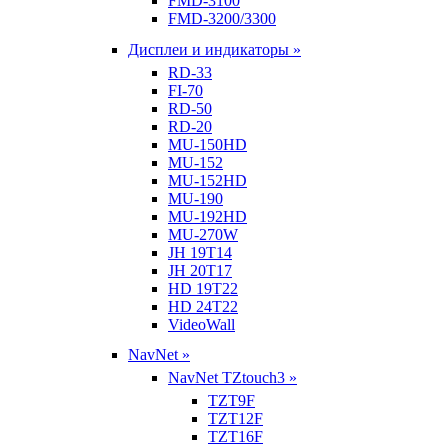
FMD-3100
FMD-3200/3300
Дисплеи и индикаторы »
RD-33
FI-70
RD-50
RD-20
MU-150HD
MU-152
MU-152HD
MU-190
MU-192HD
MU-270W
JH 19T14
JH 20T17
HD 19T22
HD 24T22
VideoWall
NavNet »
NavNet TZtouch3 »
TZT9F
TZT12F
TZT16F