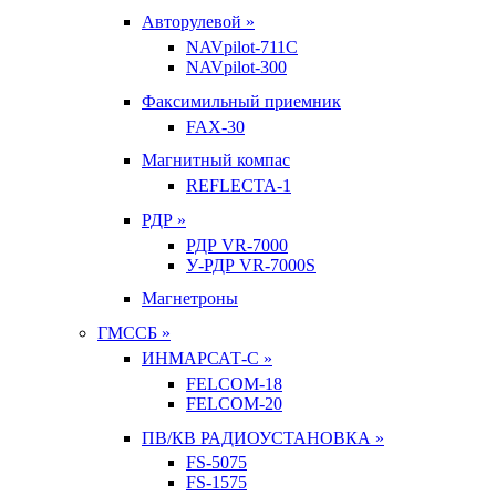
Авторулевой »
NAVpilot-711С
NAVpilot-300
Факсимильный приемник
FAX-30
Магнитный компас
REFLECTA-1
РДР »
РДР VR-7000
У-РДР VR-7000S
Магнетроны
ГМССБ »
ИНМАРСАТ-С »
FELCOM-18
FELCOM-20
ПВ/КВ РАДИОУСТАНОВКА »
FS-5075
FS-1575