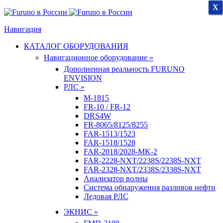
X
X
X
Навигация
КАТАЛОГ ОБОРУДОВАНИЯ
Навигационное оборудование »
Дополненная реальность FURUNO
ENVISION
РЛС »
M-1815
FR-10 / FR-12
DRS4W
FR-8065/8125/8255
FAR-1513/1523
FAR-1518/1528
FAR-2018/2028-MK-2
FAR-2228-NXT/2238S/2238S-NXT
FAR-2328-NXT/2338S/2338S-NXT
Анализатор волны
Система обнаружения разливов нефти
Ледовая РЛС
ЭКНИС »