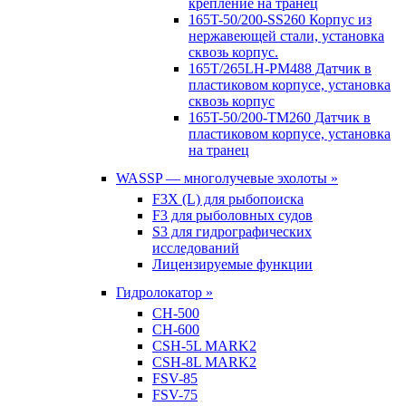
крепление на транец
165T-50/200-SS260 Корпус из
нержавеющей стали, установка
сквозь корпус.
165T/265LH-PM488 Датчик в
пластиковом корпусе, установка
сквозь корпус
165T-50/200-TM260 Датчик в
пластиковом корпусе, установка
на транец
WASSP — многолучевые эхолоты »
F3X (L) для рыбопоиска
F3 для рыболовных судов
S3 для гидрографических
исследований
Лицензируемые функции
Гидролокатор »
CH-500
CH-600
CSH-5L MARK2
CSH-8L MARK2
FSV-85
FSV-75