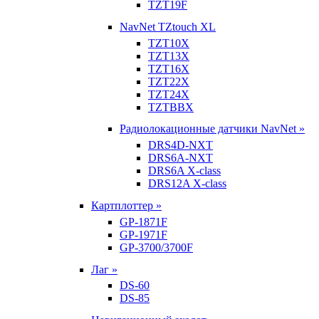
TZT19F
NavNet TZtouch XL
TZT10X
TZT13X
TZT16X
TZT22X
TZT24X
TZTBBX
Радиолокационные датчики NavNet »
DRS4D-NXT
DRS6A-NXT
DRS6A X-class
DRS12A X-class
Картплоттер »
GP-1871F
GP-1971F
GP-3700/3700F
Лаг »
DS-60
DS-85