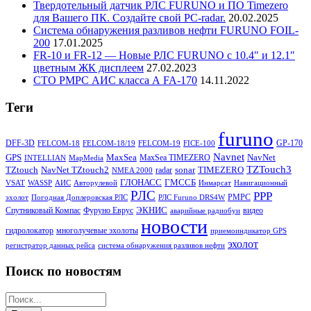
Твердотельный датчик РЛС FURUNO и ПО Timezero
для Вашего ПК. Создайте свой PC-radar.
20.02.2025
Система обнаружения разливов нефти FURUNO FOIL-
200
17.01.2025
FR-10 и FR-12 — Новые РЛС FURUNO c 10.4″ и 12.1″
цветным ЖК дисплеем
27.02.2023
СТО РМРС АИС класса А FA-170
14.11.2022
Теги
furuno
DFF-3D
GP-170
FELCOM-18
FELCOM-18/19
FELCOM-19
FICE-100
Navnet
GPS
MaxSea
NavNet
MaxSea TIMEZERO
INTELLIAN
MapMedia
TZTouch3
TZtouch
NavNet TZtouch2
sonar
TIMEZERO
radar
NMEA 2000
ГЛОНАСС
ГМССБ
VSAT
WASSP
АИС
Авторулевой
Инмарсат
Навигационный
РЛС
РРР
РМРС
эхолот
Погодная Доплеровская РЛС
РЛС Furuno DRS4W
ЭКНИС
Спутниковый Компас
Фуруно Еврус
видео
аварийные радиобуи
новости
гидролокатор
многолучевые эхолоты
приемоиндикатор GPS
эхолот
регистратор данных рейса
система обнаружения разливов нефти
Поиск по новостям