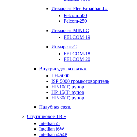
Инмарсат FleetBroadband »
Felcom-500
Felcom-250
Инмарсат MINI-C
FELCOM-19
Инмарсат-С
FELCOM-18
FELCOM-20
Внутрисудовая связь »
LH-5000
ISP-5000 громкоговоритель
HP-10(T) рупор
HP-15(T) рупор
HP-30(T) рупор
Палубная связь
Спутниковое ТВ »
Intellian i5
Intellian i6W
Intellian i4/i4P