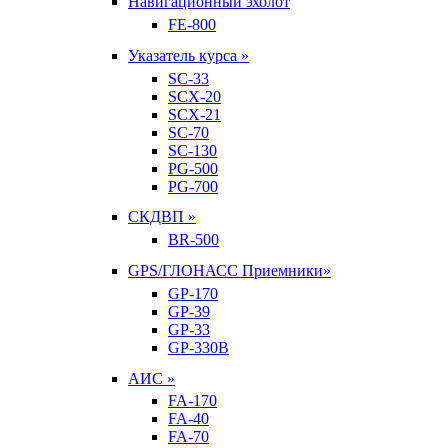
Навигационный эхолот
FE-800
Указатель курса »
SC-33
SCX-20
SCX-21
SC-70
SC-130
PG-500
PG-700
СКДВП »
BR-500
GPS/ГЛОНАСС Приемники»
GP-170
GP-39
GP-33
GP-330B
АИС »
FA-170
FA-40
FA-70