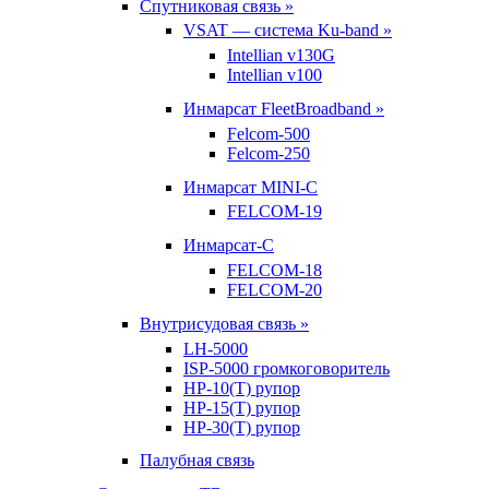
Спутниковая связь »
VSAT — система Ku-band »
Intellian v130G
Intellian v100
Инмарсат FleetBroadband »
Felcom-500
Felcom-250
Инмарсат MINI-C
FELCOM-19
Инмарсат-С
FELCOM-18
FELCOM-20
Внутрисудовая связь »
LH-5000
ISP-5000 громкоговоритель
HP-10(T) рупор
HP-15(T) рупор
HP-30(T) рупор
Палубная связь