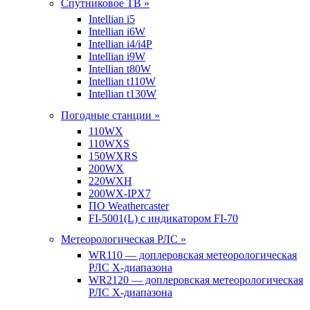
Спутниковое ТВ »
Intellian i5
Intellian i6W
Intellian i4/i4P
Intellian i9W
Intellian t80W
Intellian t110W
Intellian t130W
Погодные станции »
110WX
110WXS
150WXRS
200WX
220WXH
200WX-IPX7
ПО Weathercaster
FI-5001(L) с индикатором FI-70
Метеорологическая РЛС »
WR110 — доплеровская метеорологическая
РЛС X-диапазона
WR2120 — доплеровская метеорологическая
РЛС X-диапазона