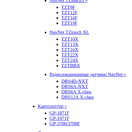
NavNet TZtouch3 »
TZT9F
TZT12F
TZT16F
TZT19F
NavNet TZtouch XL
TZT10X
TZT13X
TZT16X
TZT22X
TZT24X
TZTBBX
Радиолокационные датчики NavNet »
DRS4D-NXT
DRS6A-NXT
DRS6A X-class
DRS12A X-class
Картплоттер »
GP-1871F
GP-1971F
GP-3700/3700F