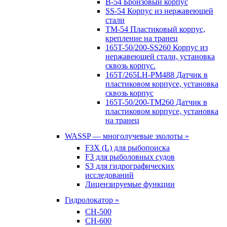
B-54 Бронзовый корпус
SS-54 Корпус из нержавеющей
стали
TM-54 Пластиковый корпус,
крепление на транец
165T-50/200-SS260 Корпус из
нержавеющей стали, установка
сквозь корпус.
165T/265LH-PM488 Датчик в
пластиковом корпусе, установка
сквозь корпус
165T-50/200-TM260 Датчик в
пластиковом корпусе, установка
на транец
WASSP — многолучевые эхолоты »
F3X (L) для рыбопоиска
F3 для рыболовных судов
S3 для гидрографических
исследований
Лицензируемые функции
Гидролокатор »
CH-500
CH-600