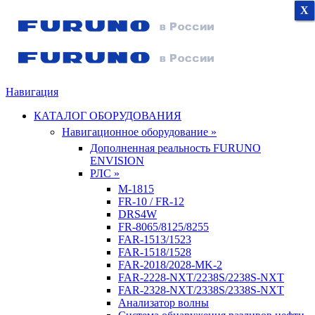
X
X
X
Навигация
КАТАЛОГ ОБОРУДОВАНИЯ
Навигационное оборудование »
Дополненная реальность FURUNO
ENVISION
РЛС »
M-1815
FR-10 / FR-12
DRS4W
FR-8065/8125/8255
FAR-1513/1523
FAR-1518/1528
FAR-2018/2028-MK-2
FAR-2228-NXT/2238S/2238S-NXT
FAR-2328-NXT/2338S/2338S-NXT
Анализатор волны