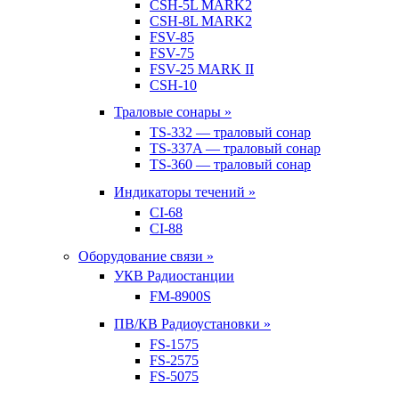
CSH-5L MARK2
CSH-8L MARK2
FSV-85
FSV-75
FSV-25 MARK II
CSH-10
Траловые сонары »
TS-332 — траловый сонар
TS-337A — траловый сонар
TS-360 — траловый сонар
Индикаторы течений »
CI-68
CI-88
Оборудование связи »
УКВ Радиостанции
FM-8900S
ПВ/КВ Радиоустановки »
FS-1575
FS-2575
FS-5075