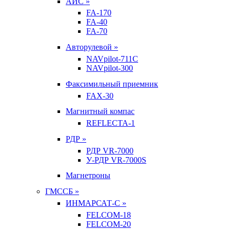
АИС »
FA-170
FA-40
FA-70
Авторулевой »
NAVpilot-711С
NAVpilot-300
Факсимильный приемник
FAX-30
Магнитный компас
REFLECTA-1
РДР »
РДР VR-7000
У-РДР VR-7000S
Магнетроны
ГМССБ »
ИНМАРСАТ-С »
FELCOM-18
FELCOM-20