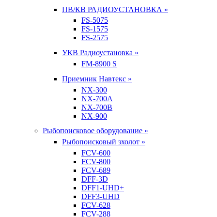
ПВ/КВ РАДИОУСТАНОВКА »
FS-5075
FS-1575
FS-2575
УКВ Радиоустановка »
FM-8900 S
Приемник Навтекс »
NX-300
NX-700A
NX-700B
NX-900
Рыбопоисковое оборудование »
Рыбопоисковый эхолот »
FCV-600
FCV-800
FCV-689
DFF-3D
DFF1-UHD+
DFF3-UHD
FCV-628
FCV-288