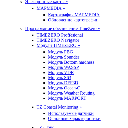
Электронные карты »
MAPMEDIA »
Картография MAPMEDIA
Обновление картографии
Программное обеспечение TimeZero »
TIMEZERO Proffesional
TIMEZERO Navigator
Модули TIMEZERO »
Модуль PBG
Модуль Sounder
Модуль Bottom hardness
Модуль WASSP
Модуль VDR
Модуль S63
Модуль DFF3D
Модуль Ocean-O
Модуль Weather Routing
Модуль MARPORT
TZ Coastal Monitoring »
Используемые датчики
Основные характеристики
TZ Cloud