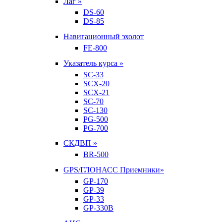
Лаг »
DS-60
DS-85
Навигационный эхолот
FE-800
Указатель курса »
SC-33
SCX-20
SCX-21
SC-70
SC-130
PG-500
PG-700
СКДВП »
BR-500
GPS/ГЛОНАСС Приемники»
GP-170
GP-39
GP-33
GP-330B