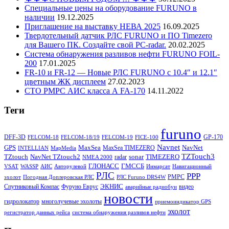
Специальные цены на оборудование FURUNO в
наличии
19.12.2025
Приглашение на выставку НЕВА 2025
16.09.2025
Твердотельный датчик РЛС FURUNO и ПО Timezero
для Вашего ПК. Создайте свой PC-radar.
20.02.2025
Система обнаружения разливов нефти FURUNO FOIL-
200
17.01.2025
FR-10 и FR-12 — Новые РЛС FURUNO c 10.4″ и 12.1″
цветным ЖК дисплеем
27.02.2023
СТО РМРС АИС класса А FA-170
14.11.2022
Теги
furuno
DFF-3D
GP-170
FELCOM-18
FELCOM-18/19
FELCOM-19
FICE-100
Navnet
GPS
MaxSea
NavNet
MaxSea TIMEZERO
INTELLIAN
MapMedia
TZTouch3
TZtouch
NavNet TZtouch2
sonar
TIMEZERO
radar
NMEA 2000
ГЛОНАСС
ГМССБ
VSAT
WASSP
АИС
Авторулевой
Инмарсат
Навигационный
РЛС
РРР
РМРС
эхолот
Погодная Доплеровская РЛС
РЛС Furuno DRS4W
ЭКНИС
Спутниковый Компас
Фуруно Еврус
видео
аварийные радиобуи
новости
гидролокатор
многолучевые эхолоты
приемоиндикатор GPS
эхолот
регистратор данных рейса
система обнаружения разливов нефти