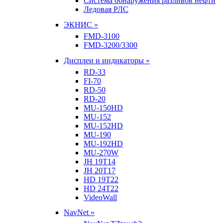
Система обнаружения разливов нефти
Ледовая РЛС
ЭКНИС »
FMD-3100
FMD-3200/3300
Дисплеи и индикаторы »
RD-33
FI-70
RD-50
RD-20
MU-150HD
MU-152
MU-152HD
MU-190
MU-192HD
MU-270W
JH 19T14
JH 20T17
HD 19T22
HD 24T22
VideoWall
NavNet »