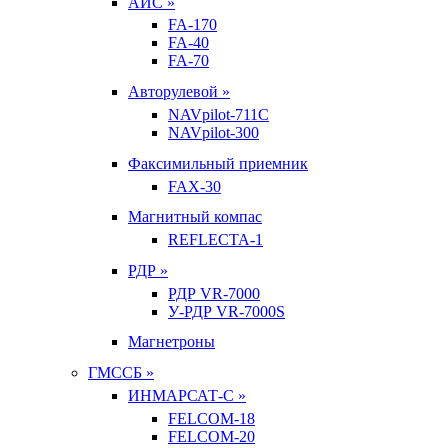
АИС »
FA-170
FA-40
FA-70
Авторулевой »
NAVpilot-711С
NAVpilot-300
Факсимильный приемник
FAX-30
Магнитный компас
REFLECTA-1
РДР »
РДР VR-7000
У-РДР VR-7000S
Магнетроны
ГМССБ »
ИНМАРСАТ-С »
FELCOM-18
FELCOM-20