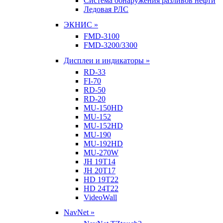
Система обнаружения разливов нефти
Ледовая РЛС
ЭКНИС »
FMD-3100
FMD-3200/3300
Дисплеи и индикаторы »
RD-33
FI-70
RD-50
RD-20
MU-150HD
MU-152
MU-152HD
MU-190
MU-192HD
MU-270W
JH 19T14
JH 20T17
HD 19T22
HD 24T22
VideoWall
NavNet »