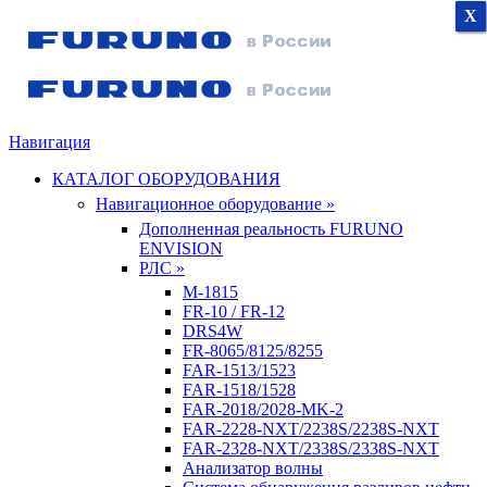
X
X
X
Навигация
КАТАЛОГ ОБОРУДОВАНИЯ
Навигационное оборудование »
Дополненная реальность FURUNO
ENVISION
РЛС »
M-1815
FR-10 / FR-12
DRS4W
FR-8065/8125/8255
FAR-1513/1523
FAR-1518/1528
FAR-2018/2028-MK-2
FAR-2228-NXT/2238S/2238S-NXT
FAR-2328-NXT/2338S/2338S-NXT
Анализатор волны