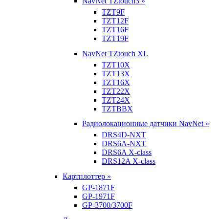
NavNet TZtouch3 »
TZT9F
TZT12F
TZT16F
TZT19F
NavNet TZtouch XL
TZT10X
TZT13X
TZT16X
TZT22X
TZT24X
TZTBBX
Радиолокационные датчики NavNet »
DRS4D-NXT
DRS6A-NXT
DRS6A X-class
DRS12A X-class
Картплоттер »
GP-1871F
GP-1971F
GP-3700/3700F