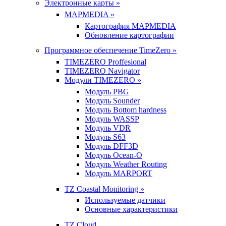
Электронные карты »
MAPMEDIA »
Картография MAPMEDIA
Обновление картографии
Программное обеспечение TimeZero »
TIMEZERO Proffesional
TIMEZERO Navigator
Модули TIMEZERO »
Модуль PBG
Модуль Sounder
Модуль Bottom hardness
Модуль WASSP
Модуль VDR
Модуль S63
Модуль DFF3D
Модуль Ocean-O
Модуль Weather Routing
Модуль MARPORT
TZ Coastal Monitoring »
Используемые датчики
Основные характеристики
TZ Cloud