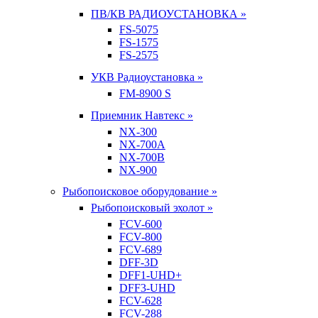
ПВ/КВ РАДИОУСТАНОВКА »
FS-5075
FS-1575
FS-2575
УКВ Радиоустановка »
FM-8900 S
Приемник Навтекс »
NX-300
NX-700A
NX-700B
NX-900
Рыбопоисковое оборудование »
Рыбопоисковый эхолот »
FCV-600
FCV-800
FCV-689
DFF-3D
DFF1-UHD+
DFF3-UHD
FCV-628
FCV-288