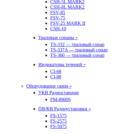
CSH-5L MARK2
CSH-8L MARK2
FSV-85
FSV-75
FSV-25 MARK II
CSH-10
Траловые сонары »
TS-332 — траловый сонар
TS-337A — траловый сонар
TS-360 — траловый сонар
Индикаторы течений »
CI-68
CI-88
Оборудование связи »
УКВ Радиостанции
FM-8900S
ПВ/КВ Радиоустановки »
FS-1575
FS-2575
FS-5075