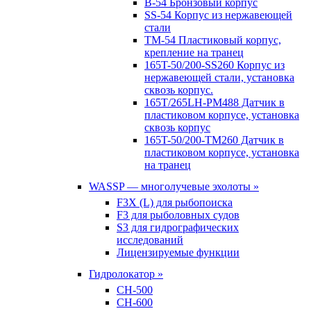
B-54 Бронзовый корпус
SS-54 Корпус из нержавеющей
стали
TM-54 Пластиковый корпус,
крепление на транец
165T-50/200-SS260 Корпус из
нержавеющей стали, установка
сквозь корпус.
165T/265LH-PM488 Датчик в
пластиковом корпусе, установка
сквозь корпус
165T-50/200-TM260 Датчик в
пластиковом корпусе, установка
на транец
WASSP — многолучевые эхолоты »
F3X (L) для рыбопоиска
F3 для рыболовных судов
S3 для гидрографических
исследований
Лицензируемые функции
Гидролокатор »
CH-500
CH-600