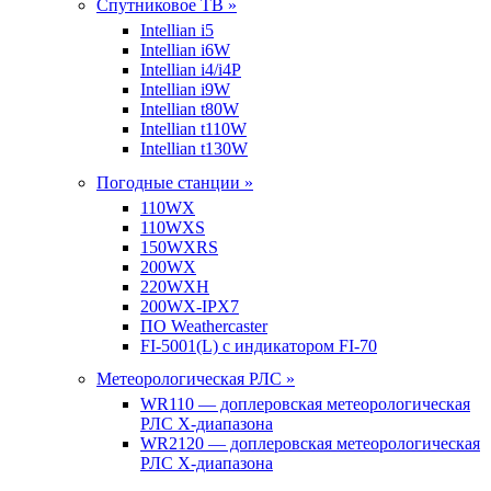
Спутниковое ТВ »
Intellian i5
Intellian i6W
Intellian i4/i4P
Intellian i9W
Intellian t80W
Intellian t110W
Intellian t130W
Погодные станции »
110WX
110WXS
150WXRS
200WX
220WXH
200WX-IPX7
ПО Weathercaster
FI-5001(L) с индикатором FI-70
Метеорологическая РЛС »
WR110 — доплеровская метеорологическая
РЛС X-диапазона
WR2120 — доплеровская метеорологическая
РЛС X-диапазона