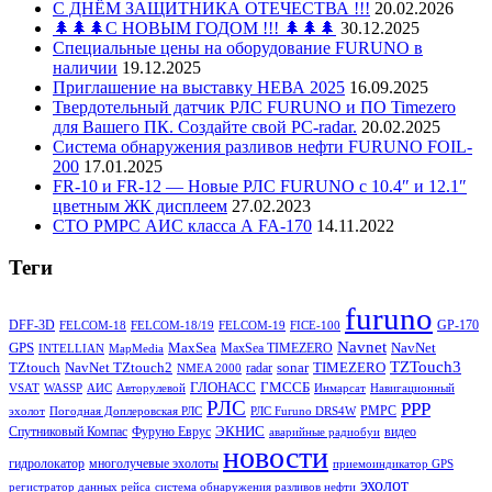
С ДНЁМ ЗАЩИТНИКА ОТЕЧЕСТВА !!!
20.02.2026
🌲🌲🌲С НОВЫМ ГОДОМ !!! 🌲🌲🌲
30.12.2025
Специальные цены на оборудование FURUNO в
наличии
19.12.2025
Приглашение на выставку НЕВА 2025
16.09.2025
Твердотельный датчик РЛС FURUNO и ПО Timezero
для Вашего ПК. Создайте свой PC-radar.
20.02.2025
Система обнаружения разливов нефти FURUNO FOIL-
200
17.01.2025
FR-10 и FR-12 — Новые РЛС FURUNO c 10.4″ и 12.1″
цветным ЖК дисплеем
27.02.2023
СТО РМРС АИС класса А FA-170
14.11.2022
Теги
furuno
DFF-3D
GP-170
FELCOM-18
FELCOM-18/19
FELCOM-19
FICE-100
Navnet
GPS
MaxSea
NavNet
MaxSea TIMEZERO
INTELLIAN
MapMedia
TZTouch3
TZtouch
NavNet TZtouch2
sonar
TIMEZERO
radar
NMEA 2000
ГЛОНАСС
ГМССБ
VSAT
WASSP
АИС
Авторулевой
Инмарсат
Навигационный
РЛС
РРР
РМРС
эхолот
Погодная Доплеровская РЛС
РЛС Furuno DRS4W
ЭКНИС
Спутниковый Компас
Фуруно Еврус
видео
аварийные радиобуи
новости
гидролокатор
многолучевые эхолоты
приемоиндикатор GPS
эхолот
регистратор данных рейса
система обнаружения разливов нефти