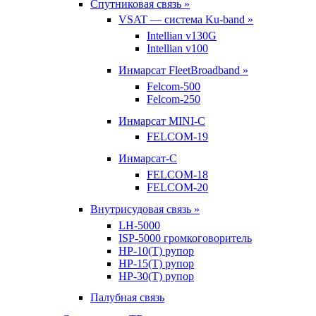
Спутниковая связь »
VSAT — система Ku-band »
Intellian v130G
Intellian v100
Инмарсат FleetBroadband »
Felcom-500
Felcom-250
Инмарсат MINI-C
FELCOM-19
Инмарсат-С
FELCOM-18
FELCOM-20
Внутрисудовая связь »
LH-5000
ISP-5000 громкоговоритель
HP-10(T) рупор
HP-15(T) рупор
HP-30(T) рупор
Палубная связь