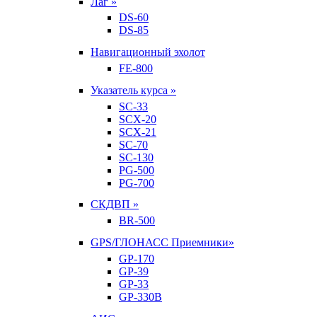
Лаг »
DS-60
DS-85
Навигационный эхолот
FE-800
Указатель курса »
SC-33
SCX-20
SCX-21
SC-70
SC-130
PG-500
PG-700
СКДВП »
BR-500
GPS/ГЛОНАСС Приемники»
GP-170
GP-39
GP-33
GP-330B