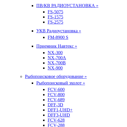
ПВ/КВ РАДИОУСТАНОВКА »
FS-5075
FS-1575
FS-2575
УКВ Радиоустановка »
FM-8900 S
Приемник Навтекс »
NX-300
NX-700A
NX-700B
NX-900
Рыбопоисковое оборудование »
Рыбопоисковый эхолот »
FCV-600
FCV-800
FCV-689
DFF-3D
DFF1-UHD+
DFF3-UHD
FCV-628
FCV-288