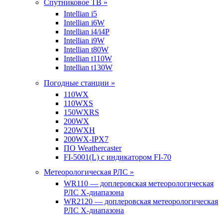
Спутниковое ТВ »
Intellian i5
Intellian i6W
Intellian i4/i4P
Intellian i9W
Intellian t80W
Intellian t110W
Intellian t130W
Погодные станции »
110WX
110WXS
150WXRS
200WX
220WXH
200WX-IPX7
ПО Weathercaster
FI-5001(L) с индикатором FI-70
Метеорологическая РЛС »
WR110 — доплеровская метеорологическая
РЛС X-диапазона
WR2120 — доплеровская метеорологическая
РЛС X-диапазона