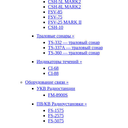
CSH-5L MARK2
CSH-8L MARK2
FSV-85
FSV-75
FSV-25 MARK II
CSH-10
Траловые сонары »
TS-332 — траловый сонар
TS-337A — траловый сонар
TS-360 — траловый сонар
Индикаторы течений »
CI-68
CI-88
Оборудование связи »
УКВ Радиостанции
FM-8900S
ПВ/КВ Радиоустановки »
FS-1575
FS-2575
FS-5075