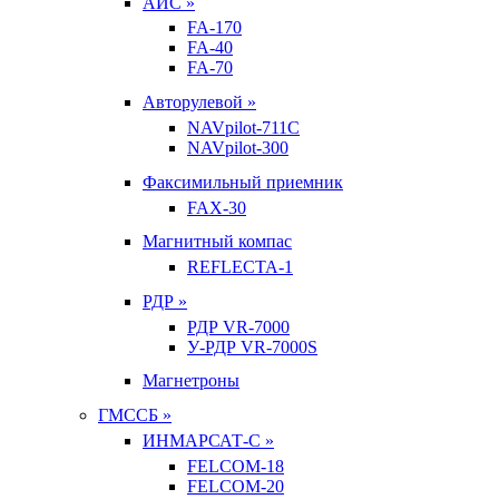
АИС »
FA-170
FA-40
FA-70
Авторулевой »
NAVpilot-711С
NAVpilot-300
Факсимильный приемник
FAX-30
Магнитный компас
REFLECTA-1
РДР »
РДР VR-7000
У-РДР VR-7000S
Магнетроны
ГМССБ »
ИНМАРСАТ-С »
FELCOM-18
FELCOM-20