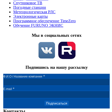
Спутниковое ТВ
Погодные станции
Метеорологическая РЛС
Электронные карты
Программное обеспечение TimeZero
Обучение FURUNO ЭКНИС
Мы в социальных сетях
Подпишись на нашу рассылку
*
Ф.И.О / Название компании
*
E-mail
Подписаться
Контакты