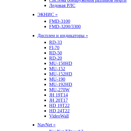
Система обнаружения разливов нефти
Ледовая РЛС
ЭКНИС »
FMD-3100
FMD-3200/3300
Дисплеи и индикаторы »
RD-33
FI-70
RD-50
RD-20
MU-150HD
MU-152
MU-152HD
MU-190
MU-192HD
MU-270W
JH 19T14
JH 20T17
HD 19T22
HD 24T22
VideoWall
NavNet »