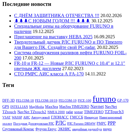
Последние новости
С ДНЁМ ЗАЩИТНИКА ОТЕЧЕСТВА !!!
20.02.2026
🌲🌲🌲С НОВЫМ ГОДОМ !!! 🌲🌲🌲
30.12.2025
Специальные цены на оборудование FURUNO в
наличии
19.12.2025
Приглашение на выставку НЕВА 2025
16.09.2025
Твердотельный датчик РЛС FURUNO и ПО Timezero
для Вашего ПК. Создайте свой PC-radar.
20.02.2025
Система обнаружения разливов нефти FURUNO FOIL-
200
17.01.2025
FR-10 и FR-12 — Новые РЛС FURUNO c 10.4″ и 12.1″
цветным ЖК дисплеем
27.02.2023
СТО РМРС АИС класса А FA-170
14.11.2022
Теги
furuno
DFF-3D
GP-170
FELCOM-18
FELCOM-18/19
FELCOM-19
FICE-100
Navnet
GPS
MaxSea
NavNet
MaxSea TIMEZERO
INTELLIAN
MapMedia
TZTouch3
TZtouch
NavNet TZtouch2
sonar
TIMEZERO
radar
NMEA 2000
ГЛОНАСС
ГМССБ
VSAT
WASSP
АИС
Авторулевой
Инмарсат
Навигационный
РЛС
РРР
РМРС
эхолот
Погодная Доплеровская РЛС
РЛС Furuno DRS4W
ЭКНИС
Спутниковый Компас
Фуруно Еврус
видео
аварийные радиобуи