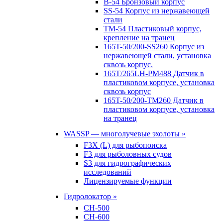
B-54 Бронзовый корпус
SS-54 Корпус из нержавеющей
стали
TM-54 Пластиковый корпус,
крепление на транец
165T-50/200-SS260 Корпус из
нержавеющей стали, установка
сквозь корпус.
165T/265LH-PM488 Датчик в
пластиковом корпусе, установка
сквозь корпус
165T-50/200-TM260 Датчик в
пластиковом корпусе, установка
на транец
WASSP — многолучевые эхолоты »
F3X (L) для рыбопоиска
F3 для рыболовных судов
S3 для гидрографических
исследований
Лицензируемые функции
Гидролокатор »
CH-500
CH-600