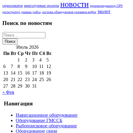
новости
гидролокатор
многолучевые эхолоты
приемоиндикатор GPS
эхолот
регистратор данных рейса
система обнаружения разливов нефти
Поиск по новостям
Июль 2026
Пн
Вт
Ср
Чт
Пт
Сб
Вс
1
2
3
4
5
6
7
8
9
10
11
12
13
14
15
16
17
18
19
20
21
22
23
24
25
26
27
28
29
30
31
« Фев
Навигация
Навигационное оборудование
Оборудование ГМССБ
Рыбопоисковое оборудование
Оборудование связи