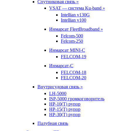
Спутниковая связь »
VSAT — система Ku-band »
Intellian v130G
Intellian v100
Инмарсат FleetBroadband »
Felcom-500
Felcom-250
Инмарсат MINI-C
FELCOM-19
Инмарсат-С
FELCOM-18
FELCOM-20
Внутрисудовая связь »
LH-5000
ISP-5000 громкоговоритель
HP-10(T) рупор
HP-15(T) рупор
HP-30(T) рупор
Палубная связь