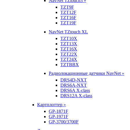
NavNet TZtouch3 »
TZT9F
TZT12F
TZT16F
TZT19F
NavNet TZtouch XL
TZT10X
TZT13X
TZT16X
TZT22X
TZT24X
TZTBBX
Радиолокационные датчики NavNet »
DRS4D-NXT
DRS6A-NXT
DRS6A X-class
DRS12A X-class
Картплоттер »
GP-1871F
GP-1971F
GP-3700/3700F