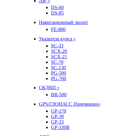
Лаг »
DS-60
DS-85
Навигационный эхолот
FE-800
Указатель курса »
SC-33
SCX-20
SCX-21
SC-70
SC-130
PG-500
PG-700
СКДВП »
BR-500
GPS/ГЛОНАСС Приемники»
GP-170
GP-39
GP-33
GP-330B