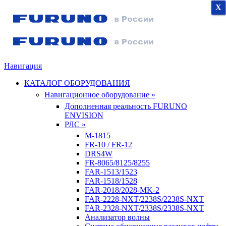
X
X
X
Навигация
КАТАЛОГ ОБОРУДОВАНИЯ
Навигационное оборудование »
Дополненная реальность FURUNO
ENVISION
РЛС »
M-1815
FR-10 / FR-12
DRS4W
FR-8065/8125/8255
FAR-1513/1523
FAR-1518/1528
FAR-2018/2028-MK-2
FAR-2228-NXT/2238S/2238S-NXT
FAR-2328-NXT/2338S/2338S-NXT
Анализатор волны