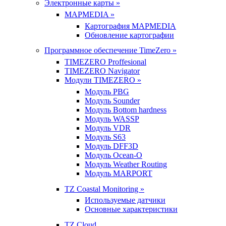
Электронные карты »
MAPMEDIA »
Картография MAPMEDIA
Обновление картографии
Программное обеспечение TimeZero »
TIMEZERO Proffesional
TIMEZERO Navigator
Модули TIMEZERO »
Модуль PBG
Модуль Sounder
Модуль Bottom hardness
Модуль WASSP
Модуль VDR
Модуль S63
Модуль DFF3D
Модуль Ocean-O
Модуль Weather Routing
Модуль MARPORT
TZ Coastal Monitoring »
Используемые датчики
Основные характеристики
TZ Cloud