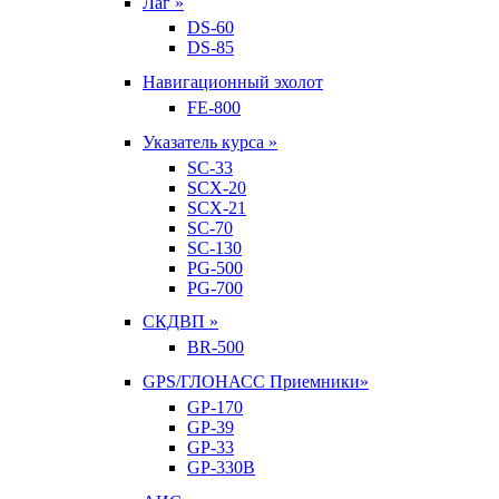
Лаг »
DS-60
DS-85
Навигационный эхолот
FE-800
Указатель курса »
SC-33
SCX-20
SCX-21
SC-70
SC-130
PG-500
PG-700
СКДВП »
BR-500
GPS/ГЛОНАСС Приемники»
GP-170
GP-39
GP-33
GP-330B