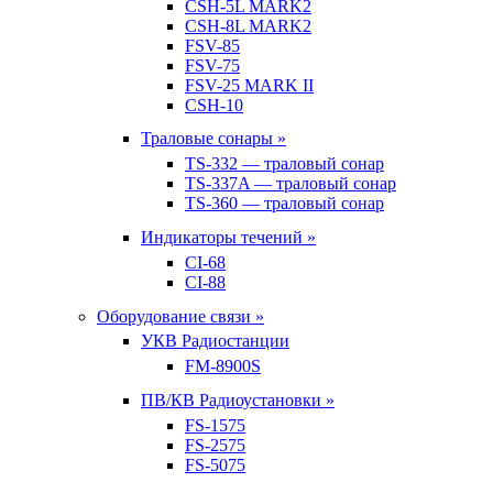
CSH-5L MARK2
CSH-8L MARK2
FSV-85
FSV-75
FSV-25 MARK II
CSH-10
Траловые сонары »
TS-332 — траловый сонар
TS-337A — траловый сонар
TS-360 — траловый сонар
Индикаторы течений »
CI-68
CI-88
Оборудование связи »
УКВ Радиостанции
FM-8900S
ПВ/КВ Радиоустановки »
FS-1575
FS-2575
FS-5075