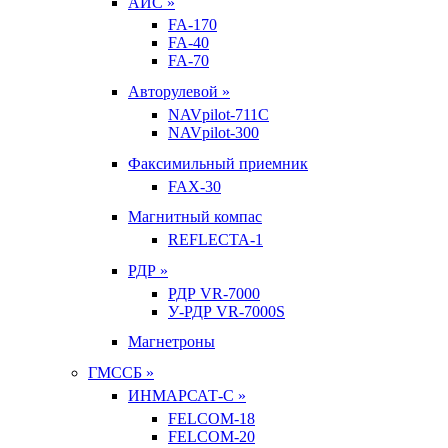
АИС »
FA-170
FA-40
FA-70
Авторулевой »
NAVpilot-711С
NAVpilot-300
Факсимильный приемник
FAX-30
Магнитный компас
REFLECTA-1
РДР »
РДР VR-7000
У-РДР VR-7000S
Магнетроны
ГМССБ »
ИНМАРСАТ-С »
FELCOM-18
FELCOM-20