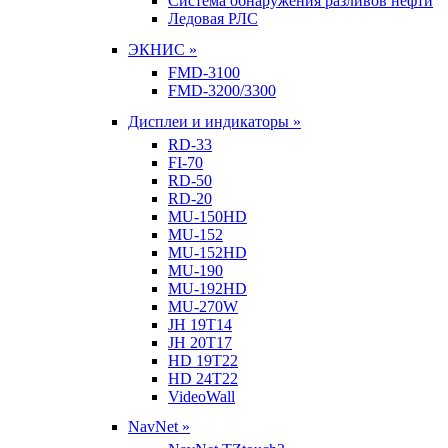
Система обнаружения разливов нефти
Ледовая РЛС
ЭКНИС »
FMD-3100
FMD-3200/3300
Дисплеи и индикаторы »
RD-33
FI-70
RD-50
RD-20
MU-150HD
MU-152
MU-152HD
MU-190
MU-192HD
MU-270W
JH 19T14
JH 20T17
HD 19T22
HD 24T22
VideoWall
NavNet »