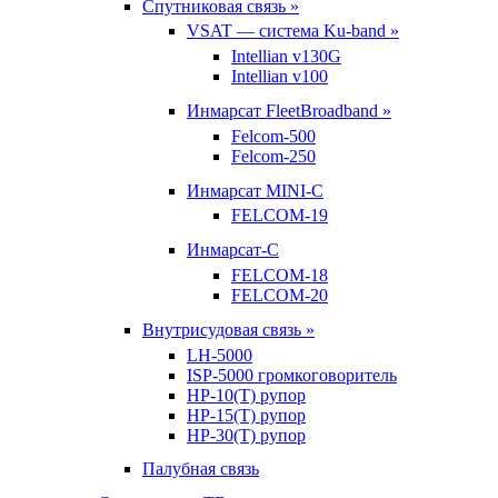
Спутниковая связь »
VSAT — система Ku-band »
Intellian v130G
Intellian v100
Инмарсат FleetBroadband »
Felcom-500
Felcom-250
Инмарсат MINI-C
FELCOM-19
Инмарсат-С
FELCOM-18
FELCOM-20
Внутрисудовая связь »
LH-5000
ISP-5000 громкоговоритель
HP-10(T) рупор
HP-15(T) рупор
HP-30(T) рупор
Палубная связь