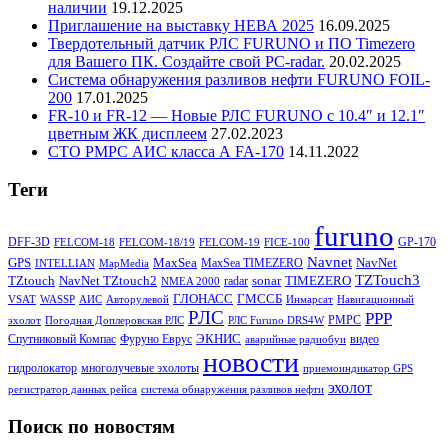
наличии
19.12.2025
Приглашение на выставку НЕВА 2025
16.09.2025
Твердотельный датчик РЛС FURUNO и ПО Timezero
для Вашего ПК. Создайте свой PC-radar.
20.02.2025
Система обнаружения разливов нефти FURUNO FOIL-
200
17.01.2025
FR-10 и FR-12 — Новые РЛС FURUNO c 10.4″ и 12.1″
цветным ЖК дисплеем
27.02.2023
СТО РМРС АИС класса А FA-170
14.11.2022
Теги
furuno
DFF-3D
GP-170
FELCOM-18
FELCOM-18/19
FELCOM-19
FICE-100
Navnet
GPS
MaxSea
NavNet
MaxSea TIMEZERO
INTELLIAN
MapMedia
TZTouch3
TZtouch
NavNet TZtouch2
sonar
TIMEZERO
radar
NMEA 2000
ГЛОНАСС
ГМССБ
VSAT
WASSP
АИС
Авторулевой
Инмарсат
Навигационный
РЛС
РРР
РМРС
эхолот
Погодная Доплеровская РЛС
РЛС Furuno DRS4W
ЭКНИС
Спутниковый Компас
Фуруно Еврус
видео
аварийные радиобуи
новости
гидролокатор
многолучевые эхолоты
приемоиндикатор GPS
эхолот
регистратор данных рейса
система обнаружения разливов нефти
Поиск по новостям