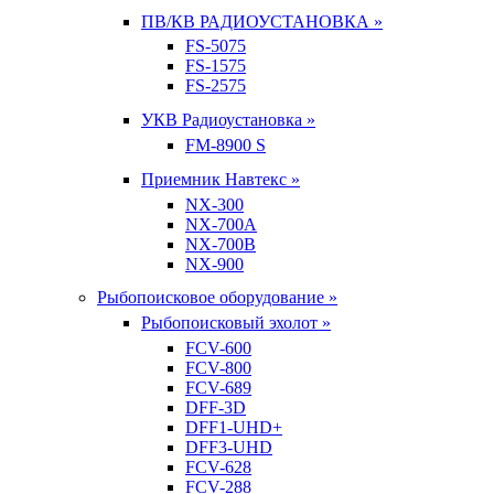
ПВ/КВ РАДИОУСТАНОВКА »
FS-5075
FS-1575
FS-2575
УКВ Радиоустановка »
FM-8900 S
Приемник Навтекс »
NX-300
NX-700A
NX-700B
NX-900
Рыбопоисковое оборудование »
Рыбопоисковый эхолот »
FCV-600
FCV-800
FCV-689
DFF-3D
DFF1-UHD+
DFF3-UHD
FCV-628
FCV-288