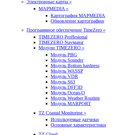
Электронные карты »
MAPMEDIA »
Картография MAPMEDIA
Обновление картографии
Программное обеспечение TimeZero »
TIMEZERO Proffesional
TIMEZERO Navigator
Модули TIMEZERO »
Модуль PBG
Модуль Sounder
Модуль Bottom hardness
Модуль WASSP
Модуль VDR
Модуль S63
Модуль DFF3D
Модуль Ocean-O
Модуль Weather Routing
Модуль MARPORT
TZ Coastal Monitoring »
Используемые датчики
Основные характеристики
TZ Cloud