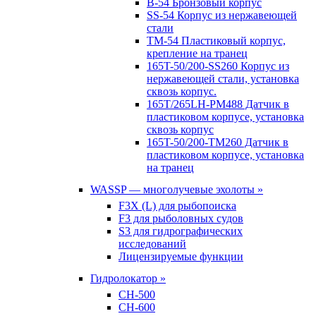
B-54 Бронзовый корпус
SS-54 Корпус из нержавеющей
стали
TM-54 Пластиковый корпус,
крепление на транец
165T-50/200-SS260 Корпус из
нержавеющей стали, установка
сквозь корпус.
165T/265LH-PM488 Датчик в
пластиковом корпусе, установка
сквозь корпус
165T-50/200-TM260 Датчик в
пластиковом корпусе, установка
на транец
WASSP — многолучевые эхолоты »
F3X (L) для рыбопоиска
F3 для рыболовных судов
S3 для гидрографических
исследований
Лицензируемые функции
Гидролокатор »
CH-500
CH-600