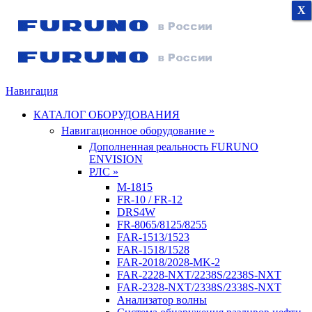
X
X
X
Навигация
КАТАЛОГ ОБОРУДОВАНИЯ
Навигационное оборудование »
Дополненная реальность FURUNO
ENVISION
РЛС »
M-1815
FR-10 / FR-12
DRS4W
FR-8065/8125/8255
FAR-1513/1523
FAR-1518/1528
FAR-2018/2028-MK-2
FAR-2228-NXT/2238S/2238S-NXT
FAR-2328-NXT/2338S/2338S-NXT
Анализатор волны