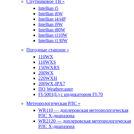
Спутниковое ТВ »
Intellian i5
Intellian i6W
Intellian i4/i4P
Intellian i9W
Intellian t80W
Intellian t110W
Intellian t130W
Погодные станции »
110WX
110WXS
150WXRS
200WX
220WXH
200WX-IPX7
ПО Weathercaster
FI-5001(L) с индикатором FI-70
Метеорологическая РЛС »
WR110 — доплеровская метеорологическая
РЛС X-диапазона
WR2120 — доплеровская метеорологическая
РЛС X-диапазона