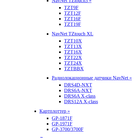
NavNet TZtouch3 »
TZT9F
TZT12F
TZT16F
TZT19F
NavNet TZtouch XL
TZT10X
TZT13X
TZT16X
TZT22X
TZT24X
TZTBBX
Радиолокационные датчики NavNet »
DRS4D-NXT
DRS6A-NXT
DRS6A X-class
DRS12A X-class
Картплоттер »
GP-1871F
GP-1971F
GP-3700/3700F