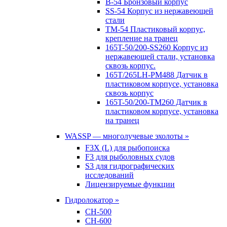
B-54 Бронзовый корпус
SS-54 Корпус из нержавеющей
стали
TM-54 Пластиковый корпус,
крепление на транец
165T-50/200-SS260 Корпус из
нержавеющей стали, установка
сквозь корпус.
165T/265LH-PM488 Датчик в
пластиковом корпусе, установка
сквозь корпус
165T-50/200-TM260 Датчик в
пластиковом корпусе, установка
на транец
WASSP — многолучевые эхолоты »
F3X (L) для рыбопоиска
F3 для рыболовных судов
S3 для гидрографических
исследований
Лицензируемые функции
Гидролокатор »
CH-500
CH-600