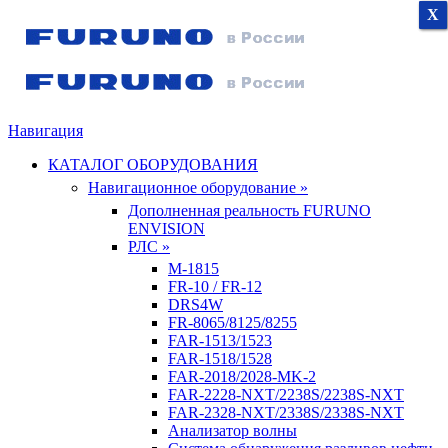
X
X
X
Навигация
КАТАЛОГ ОБОРУДОВАНИЯ
Навигационное оборудование »
Дополненная реальность FURUNO
ENVISION
РЛС »
M-1815
FR-10 / FR-12
DRS4W
FR-8065/8125/8255
FAR-1513/1523
FAR-1518/1528
FAR-2018/2028-MK-2
FAR-2228-NXT/2238S/2238S-NXT
FAR-2328-NXT/2338S/2338S-NXT
Анализатор волны