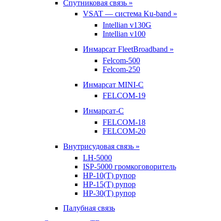
Спутниковая связь »
VSAT — система Ku-band »
Intellian v130G
Intellian v100
Инмарсат FleetBroadband »
Felcom-500
Felcom-250
Инмарсат MINI-C
FELCOM-19
Инмарсат-С
FELCOM-18
FELCOM-20
Внутрисудовая связь »
LH-5000
ISP-5000 громкоговоритель
HP-10(T) рупор
HP-15(T) рупор
HP-30(T) рупор
Палубная связь