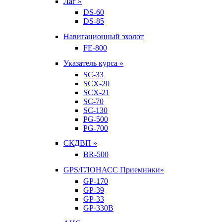
Лаг »
DS-60
DS-85
Навигационный эхолот
FE-800
Указатель курса »
SC-33
SCX-20
SCX-21
SC-70
SC-130
PG-500
PG-700
СКДВП »
BR-500
GPS/ГЛОНАСС Приемники»
GP-170
GP-39
GP-33
GP-330B