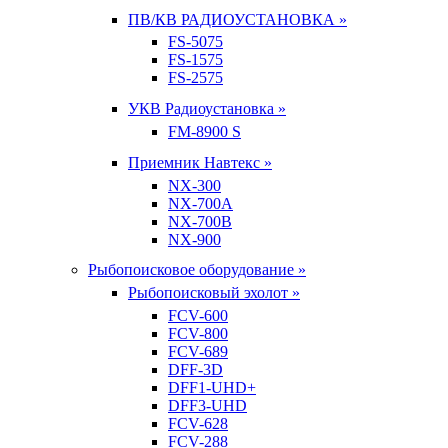
ПВ/КВ РАДИОУСТАНОВКА »
FS-5075
FS-1575
FS-2575
УКВ Радиоустановка »
FM-8900 S
Приемник Навтекс »
NX-300
NX-700A
NX-700B
NX-900
Рыбопоисковое оборудование »
Рыбопоисковый эхолот »
FCV-600
FCV-800
FCV-689
DFF-3D
DFF1-UHD+
DFF3-UHD
FCV-628
FCV-288