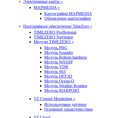
Электронные карты »
MAPMEDIA »
Картография MAPMEDIA
Обновление картографии
Программное обеспечение TimeZero »
TIMEZERO Proffesional
TIMEZERO Navigator
Модули TIMEZERO »
Модуль PBG
Модуль Sounder
Модуль Bottom hardness
Модуль WASSP
Модуль VDR
Модуль S63
Модуль DFF3D
Модуль Ocean-O
Модуль Weather Routing
Модуль MARPORT
TZ Coastal Monitoring »
Используемые датчики
Основные характеристики
TZ Cloud