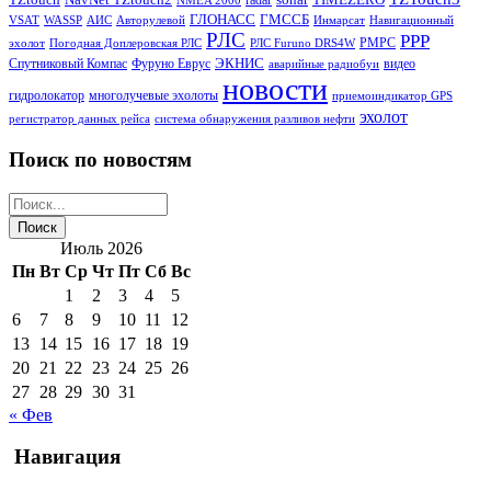
radar
NMEA 2000
ГЛОНАСС
ГМССБ
VSAT
WASSP
АИС
Авторулевой
Инмарсат
Навигационный
РЛС
РРР
РМРС
эхолот
Погодная Доплеровская РЛС
РЛС Furuno DRS4W
ЭКНИС
Спутниковый Компас
Фуруно Еврус
видео
аварийные радиобуи
новости
гидролокатор
многолучевые эхолоты
приемоиндикатор GPS
эхолот
регистратор данных рейса
система обнаружения разливов нефти
Поиск по новостям
Июль 2026
Пн
Вт
Ср
Чт
Пт
Сб
Вс
1
2
3
4
5
6
7
8
9
10
11
12
13
14
15
16
17
18
19
20
21
22
23
24
25
26
27
28
29
30
31
« Фев
Навигация