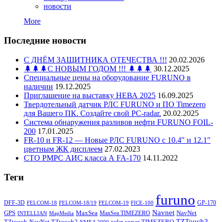
новости
More
Последние новости
С ДНЁМ ЗАЩИТНИКА ОТЕЧЕСТВА !!!
20.02.2026
🌲🌲🌲С НОВЫМ ГОДОМ !!! 🌲🌲🌲
30.12.2025
Специальные цены на оборудование FURUNO в
наличии
19.12.2025
Приглашение на выставку НЕВА 2025
16.09.2025
Твердотельный датчик РЛС FURUNO и ПО Timezero
для Вашего ПК. Создайте свой PC-radar.
20.02.2025
Система обнаружения разливов нефти FURUNO FOIL-
200
17.01.2025
FR-10 и FR-12 — Новые РЛС FURUNO c 10.4″ и 12.1″
цветным ЖК дисплеем
27.02.2023
СТО РМРС АИС класса А FA-170
14.11.2022
Теги
furuno
DFF-3D
GP-170
FELCOM-18
FELCOM-18/19
FELCOM-19
FICE-100
Navnet
GPS
MaxSea
NavNet
MaxSea TIMEZERO
INTELLIAN
MapMedia
TZTouch3
TZtouch
NavNet TZtouch2
sonar
TIMEZERO