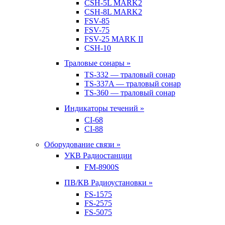
CSH-5L MARK2
CSH-8L MARK2
FSV-85
FSV-75
FSV-25 MARK II
CSH-10
Траловые сонары »
TS-332 — траловый сонар
TS-337A — траловый сонар
TS-360 — траловый сонар
Индикаторы течений »
CI-68
CI-88
Оборудование связи »
УКВ Радиостанции
FM-8900S
ПВ/КВ Радиоустановки »
FS-1575
FS-2575
FS-5075