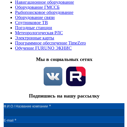
Навигационное оборудование
Оборудование ГМССБ
Рыбопоисковое оборудование
Оборудование связи
Спутниковое ТВ
Погодные станции
Метеорологическая РЛС
Электронные карты
Программное обеспечение TimeZero
Обучение FURUNO ЭКНИС
Мы в социальных сетях
Подпишись на нашу рассылку
*
Ф.И.О / Название компании
*
E-mail