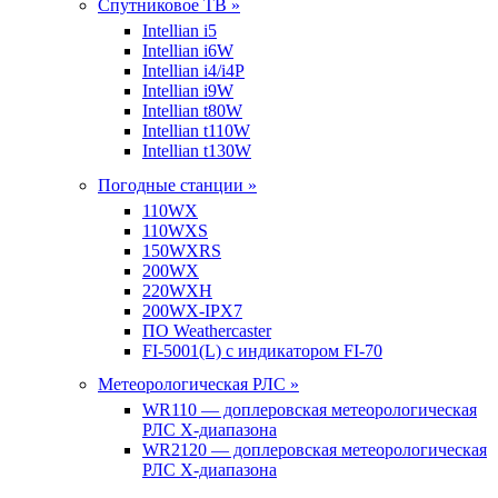
Спутниковое ТВ »
Intellian i5
Intellian i6W
Intellian i4/i4P
Intellian i9W
Intellian t80W
Intellian t110W
Intellian t130W
Погодные станции »
110WX
110WXS
150WXRS
200WX
220WXH
200WX-IPX7
ПО Weathercaster
FI-5001(L) с индикатором FI-70
Метеорологическая РЛС »
WR110 — доплеровская метеорологическая
РЛС X-диапазона
WR2120 — доплеровская метеорологическая
РЛС X-диапазона