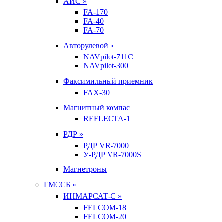
АИС »
FA-170
FA-40
FA-70
Авторулевой »
NAVpilot-711С
NAVpilot-300
Факсимильный приемник
FAX-30
Магнитный компас
REFLECTA-1
РДР »
РДР VR-7000
У-РДР VR-7000S
Магнетроны
ГМССБ »
ИНМАРСАТ-С »
FELCOM-18
FELCOM-20