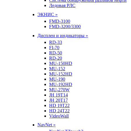
Система обнаружения разливов нефти
Ледовая РЛС
ЭКНИС »
FMD-3100
FMD-3200/3300
Дисплеи и индикаторы »
RD-33
FI-70
RD-50
RD-20
MU-150HD
MU-152
MU-152HD
MU-190
MU-192HD
MU-270W
JH 19T14
JH 20T17
HD 19T22
HD 24T22
VideoWall
NavNet »