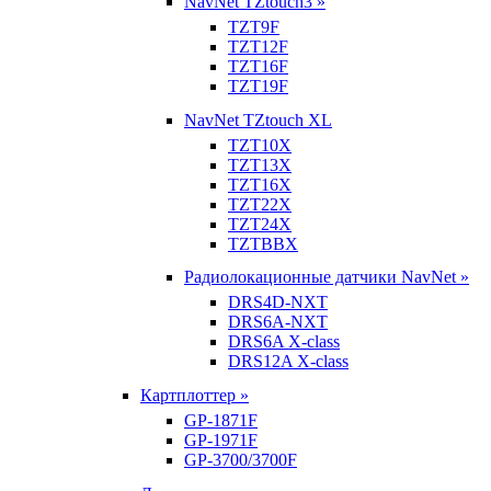
NavNet TZtouch3 »
TZT9F
TZT12F
TZT16F
TZT19F
NavNet TZtouch XL
TZT10X
TZT13X
TZT16X
TZT22X
TZT24X
TZTBBX
Радиолокационные датчики NavNet »
DRS4D-NXT
DRS6A-NXT
DRS6A X-class
DRS12A X-class
Картплоттер »
GP-1871F
GP-1971F
GP-3700/3700F