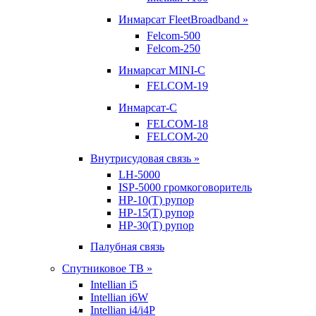
Инмарсат FleetBroadband »
Felcom-500
Felcom-250
Инмарсат MINI-C
FELCOM-19
Инмарсат-С
FELCOM-18
FELCOM-20
Внутрисудовая связь »
LH-5000
ISP-5000 громкоговоритель
HP-10(T) рупор
HP-15(T) рупор
HP-30(T) рупор
Палубная связь
Спутниковое ТВ »
Intellian i5
Intellian i6W
Intellian i4/i4P