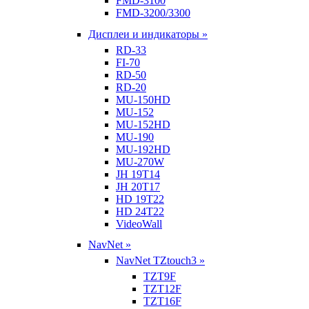
FMD-3100
FMD-3200/3300
Дисплеи и индикаторы »
RD-33
FI-70
RD-50
RD-20
MU-150HD
MU-152
MU-152HD
MU-190
MU-192HD
MU-270W
JH 19T14
JH 20T17
HD 19T22
HD 24T22
VideoWall
NavNet »
NavNet TZtouch3 »
TZT9F
TZT12F
TZT16F