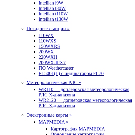
Intellian i9W
Intellian t80W
Intellian t110W
Intellian t130W
Погодные станции »
110WX
110WXS
150WXRS
200WX
220WXH
200WX-IPX7
ПО Weathercaster
FI-5001(L) с индикатором FI-70
Метеорологическая РЛС »
WR110 — доплеровская метеорологическая
РЛС X-диапазона
WR2120 — доплеровская метеорологическая
РЛС X-диапазона
Электронные карты »
MAPMEDIA »
Картография MAPMEDIA
Обновление картографии