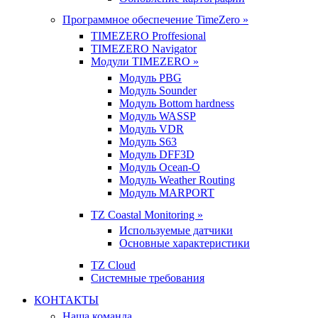
Программное обеспечение TimeZero »
TIMEZERO Proffesional
TIMEZERO Navigator
Модули TIMEZERO »
Модуль PBG
Модуль Sounder
Модуль Bottom hardness
Модуль WASSP
Модуль VDR
Модуль S63
Модуль DFF3D
Модуль Ocean-O
Модуль Weather Routing
Модуль MARPORT
TZ Coastal Monitoring »
Используемые датчики
Основные характеристики
TZ Cloud
Системные требования
КОНТАКТЫ
Наша команда