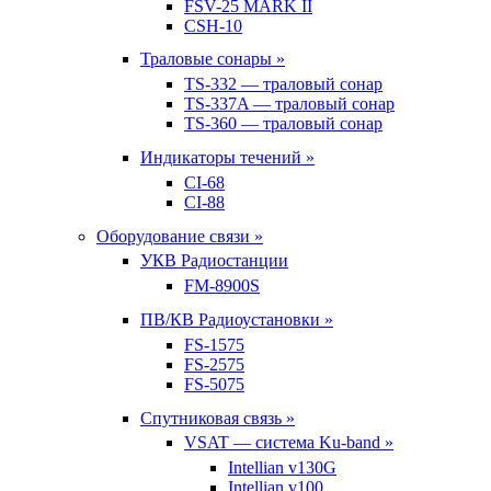
FSV-25 MARK II
CSH-10
Траловые сонары »
TS-332 — траловый сонар
TS-337A — траловый сонар
TS-360 — траловый сонар
Индикаторы течений »
CI-68
CI-88
Оборудование связи »
УКВ Радиостанции
FM-8900S
ПВ/КВ Радиоустановки »
FS-1575
FS-2575
FS-5075
Спутниковая связь »
VSAT — система Ku-band »
Intellian v130G
Intellian v100