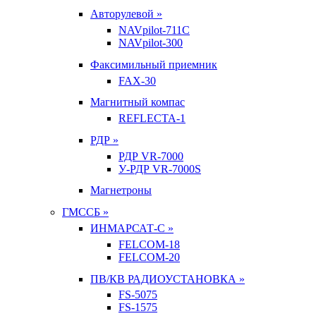
Авторулевой »
NAVpilot-711С
NAVpilot-300
Факсимильный приемник
FAX-30
Магнитный компас
REFLECTA-1
РДР »
РДР VR-7000
У-РДР VR-7000S
Магнетроны
ГМССБ »
ИНМАРСАТ-С »
FELCOM-18
FELCOM-20
ПВ/КВ РАДИОУСТАНОВКА »
FS-5075
FS-1575