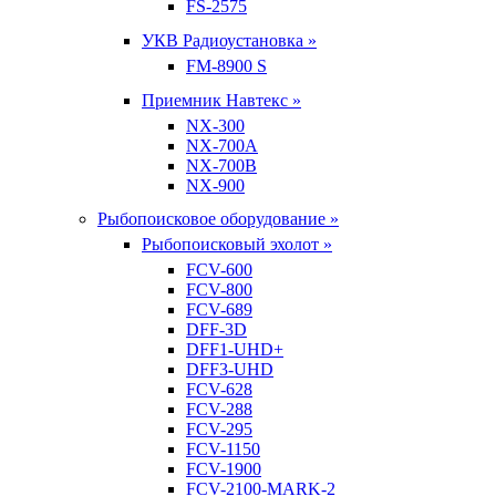
FS-2575
УКВ Радиоустановка »
FM-8900 S
Приемник Навтекс »
NX-300
NX-700A
NX-700B
NX-900
Рыбопоисковое оборудование »
Рыбопоисковый эхолот »
FCV-600
FCV-800
FCV-689
DFF-3D
DFF1-UHD+
DFF3-UHD
FCV-628
FCV-288
FCV-295
FCV-1150
FCV-1900
FCV-2100-MARK-2