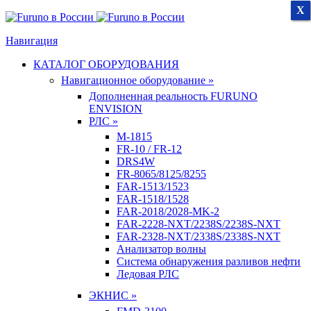
X
X
X
Навигация
КАТАЛОГ ОБОРУДОВАНИЯ
Навигационное оборудование »
Дополненная реальность FURUNO
ENVISION
РЛС »
M-1815
FR-10 / FR-12
DRS4W
FR-8065/8125/8255
FAR-1513/1523
FAR-1518/1528
FAR-2018/2028-MK-2
FAR-2228-NXT/2238S/2238S-NXT
FAR-2328-NXT/2338S/2338S-NXT
Анализатор волны
Система обнаружения разливов нефти
Ледовая РЛС
ЭКНИС »