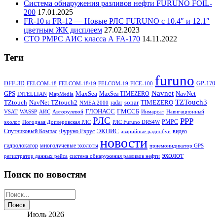
Система обнаружения разливов нефти FURUNO FOIL-
200
17.01.2025
FR-10 и FR-12 — Новые РЛС FURUNO c 10.4″ и 12.1″
цветным ЖК дисплеем
27.02.2023
СТО РМРС АИС класса А FA-170
14.11.2022
Теги
furuno
DFF-3D
GP-170
FELCOM-18
FELCOM-18/19
FELCOM-19
FICE-100
Navnet
GPS
MaxSea
NavNet
MaxSea TIMEZERO
INTELLIAN
MapMedia
TZTouch3
TZtouch
NavNet TZtouch2
sonar
TIMEZERO
radar
NMEA 2000
ГЛОНАСС
ГМССБ
VSAT
WASSP
АИС
Авторулевой
Инмарсат
Навигационный
РЛС
РРР
РМРС
эхолот
Погодная Доплеровская РЛС
РЛС Furuno DRS4W
ЭКНИС
Спутниковый Компас
Фуруно Еврус
видео
аварийные радиобуи
новости
гидролокатор
многолучевые эхолоты
приемоиндикатор GPS
эхолот
регистратор данных рейса
система обнаружения разливов нефти
Поиск по новостям
Июль 2026