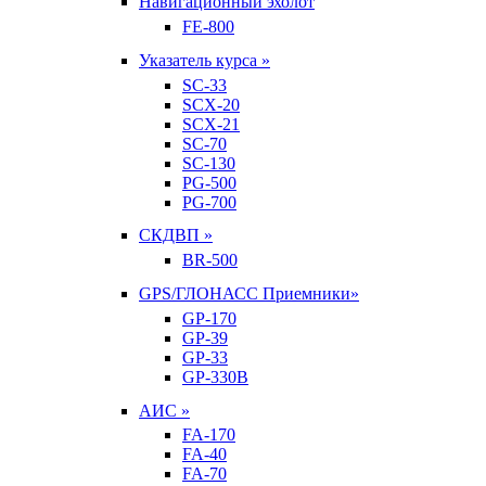
Навигационный эхолот
FE-800
Указатель курса »
SC-33
SCX-20
SCX-21
SC-70
SC-130
PG-500
PG-700
СКДВП »
BR-500
GPS/ГЛОНАСС Приемники»
GP-170
GP-39
GP-33
GP-330B
АИС »
FA-170
FA-40
FA-70