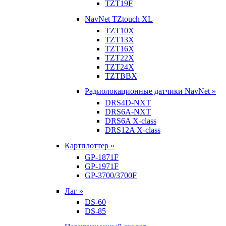
TZT19F
NavNet TZtouch XL
TZT10X
TZT13X
TZT16X
TZT22X
TZT24X
TZTBBX
Радиолокационные датчики NavNet »
DRS4D-NXT
DRS6A-NXT
DRS6A X-class
DRS12A X-class
Картплоттер »
GP-1871F
GP-1971F
GP-3700/3700F
Лаг »
DS-60
DS-85