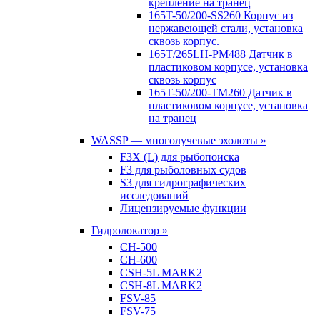
крепление на транец
165T-50/200-SS260 Корпус из
нержавеющей стали, установка
сквозь корпус.
165T/265LH-PM488 Датчик в
пластиковом корпусе, установка
сквозь корпус
165T-50/200-TM260 Датчик в
пластиковом корпусе, установка
на транец
WASSP — многолучевые эхолоты »
F3X (L) для рыбопоиска
F3 для рыболовных судов
S3 для гидрографических
исследований
Лицензируемые функции
Гидролокатор »
CH-500
CH-600
CSH-5L MARK2
CSH-8L MARK2
FSV-85
FSV-75