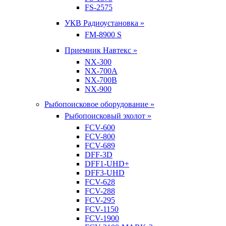
FS-2575
УКВ Радиоустановка »
FM-8900 S
Приемник Навтекс »
NX-300
NX-700A
NX-700B
NX-900
Рыбопоисковое оборудование »
Рыбопоисковый эхолот »
FCV-600
FCV-800
FCV-689
DFF-3D
DFF1-UHD+
DFF3-UHD
FCV-628
FCV-288
FCV-295
FCV-1150
FCV-1900