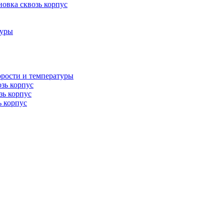
овка сквозь корпус
туры
орости и температуры
озь корпус
зь корпус
ь корпус