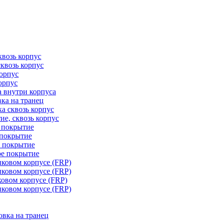
квозь корпус
сквозь корпус
корпус
орпус
а внутри корпуса
ка на транец
ка сквозь корпус
ие, сквозь корпус
е покрытие
 покрытие
е покрытие
ое покрытие
иковом корпусе (FRP)
иковом корпусе (FRP)
ковом корпусе (FRP)
иковом корпусе (FRP)
овка на транец