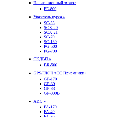
Навигационный эхолот
FE-800
Указатель курса »
SC-33
SCX-20
SCX-21
SC-70
SC-130
PG-500
PG-700
СКДВП »
BR-500
GPS/ГЛОНАСС Приемники»
GP-170
GP-39
GP-33
GP-330B
АИС »
FA-170
FA-40
FA-70