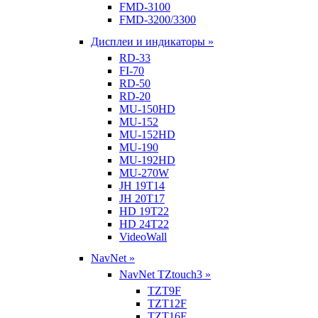
FMD-3100
FMD-3200/3300
Дисплеи и индикаторы »
RD-33
FI-70
RD-50
RD-20
MU-150HD
MU-152
MU-152HD
MU-190
MU-192HD
MU-270W
JH 19T14
JH 20T17
HD 19T22
HD 24T22
VideoWall
NavNet »
NavNet TZtouch3 »
TZT9F
TZT12F
TZT16F