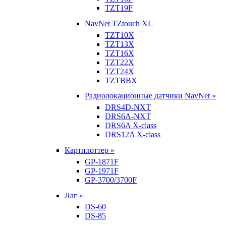
TZT19F
NavNet TZtouch XL
TZT10X
TZT13X
TZT16X
TZT22X
TZT24X
TZTBBX
Радиолокационные датчики NavNet »
DRS4D-NXT
DRS6A-NXT
DRS6A X-class
DRS12A X-class
Картплоттер »
GP-1871F
GP-1971F
GP-3700/3700F
Лаг »
DS-60
DS-85