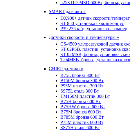
525STID-MSD 600Вт, бронза, устан
SMART датчики »
DX900+ датчик скорости/темпера
ST-850 установка сквозь корпус
P39 235 кГц, установка на транец
Датчики скорости и температуры »
CS-4500 ультразвуковой датчик ск
ST-02PSB, пластик, установка скв
ST-02MSB, бронза, установка скво
T-04MSB, бронза, установка сквоз
CHIRP датчики »
B75L бронза 300 Вт
B150M бронза 300 Вт
P95M пластик 300 Вт
SS75L сталь 300 Вт
TM150M пластик 300 Вт
B75H бронза 600 Вт
B75HW бронза 600 Вт
B75M бронза 600 Вт
B785M бронза 600 Вт
P75M пластик 600 Вт
SS75H сталь 600 Вт