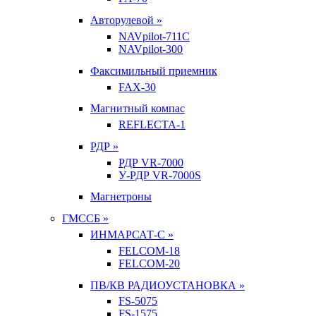
Авторулевой »
NAVpilot-711С
NAVpilot-300
Факсимильный приемник
FAX-30
Магнитный компас
REFLECTA-1
РДР »
РДР VR-7000
У-РДР VR-7000S
Магнетроны
ГМССБ »
ИНМАРСАТ-С »
FELCOM-18
FELCOM-20
ПВ/КВ РАДИОУСТАНОВКА »
FS-5075
FS-1575