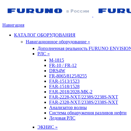
Навигация
КАТАЛОГ ОБОРУДОВАНИЯ
Навигационное оборудование »
Дополненная реальность FURUNO ENVISIO
РЛС »
M-1815
FR-10 / FR-12
DRS4W
FR-8065/8125/8255
FAR-1513/1523
FAR-1518/1528
FAR-2018/2028-MK-2
FAR-2228-NXT/2238S/2238S-NXT
FAR-2328-NXT/2338S/2338S-NXT
Анализатор волны
Система обнаружения разливов нефти
Ледовая РЛС
ЭКНИС »