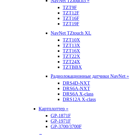
NavNet TZtouch3 »
TZT9F
TZT12F
TZT16F
TZT19F
NavNet TZtouch XL
TZT10X
TZT13X
TZT16X
TZT22X
TZT24X
TZTBBX
Радиолокационные датчики NavNet »
DRS4D-NXT
DRS6A-NXT
DRS6A X-class
DRS12A X-class
Картплоттер »
GP-1871F
GP-1971F
GP-3700/3700F