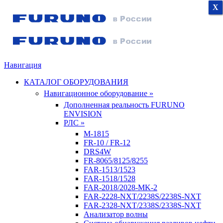
X
X
X
Навигация
КАТАЛОГ ОБОРУДОВАНИЯ
Навигационное оборудование »
Дополненная реальность FURUNO
ENVISION
РЛС »
M-1815
FR-10 / FR-12
DRS4W
FR-8065/8125/8255
FAR-1513/1523
FAR-1518/1528
FAR-2018/2028-MK-2
FAR-2228-NXT/2238S/2238S-NXT
FAR-2328-NXT/2338S/2338S-NXT
Анализатор волны