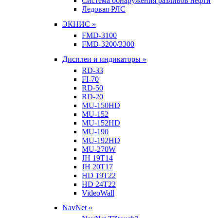
Система обнаружения разливов нефти
Ледовая РЛС
ЭКНИС »
FMD-3100
FMD-3200/3300
Дисплеи и индикаторы »
RD-33
FI-70
RD-50
RD-20
MU-150HD
MU-152
MU-152HD
MU-190
MU-192HD
MU-270W
JH 19T14
JH 20T17
HD 19T22
HD 24T22
VideoWall
NavNet »