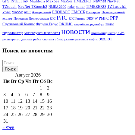
Navnet
GPS
MaxSea
NavNet
MaxSea TIMEZERO
INTELLIAN
MapMedia
TZTouch3
TZtouch
NavNet TZtouch2
sonar
TIMEZERO
radar
NMEA 2000
ГЛОНАСС
ГМССБ
VSAT
WASSP
АИС
Авторулевой
Инмарсат
Навигационный
РЛС
РРР
РМРС
эхолот
Погодная Доплеровская РЛС
РЛС Furuno DRS4W
ЭКНИС
Спутниковый Компас
Фуруно Еврус
видео
аварийные радиобуи
новости
гидролокатор
многолучевые эхолоты
приемоиндикатор GPS
эхолот
регистратор данных рейса
система обнаружения разливов нефти
Поиск по новостям
Август 2026
Пн
Вт
Ср
Чт
Пт
Сб
Вс
1
2
3
4
5
6
7
8
9
10
11
12
13
14
15
16
17
18
19
20
21
22
23
24
25
26
27
28
29
30
31
« Фев