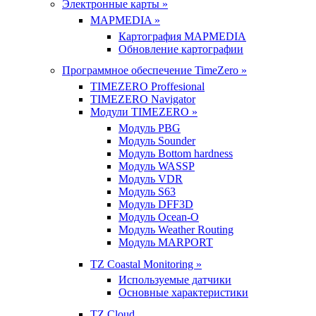
Электронные карты »
MAPMEDIA »
Картография MAPMEDIA
Обновление картографии
Программное обеспечение TimeZero »
TIMEZERO Proffesional
TIMEZERO Navigator
Модули TIMEZERO »
Модуль PBG
Модуль Sounder
Модуль Bottom hardness
Модуль WASSP
Модуль VDR
Модуль S63
Модуль DFF3D
Модуль Ocean-O
Модуль Weather Routing
Модуль MARPORT
TZ Coastal Monitoring »
Используемые датчики
Основные характеристики
TZ Cloud