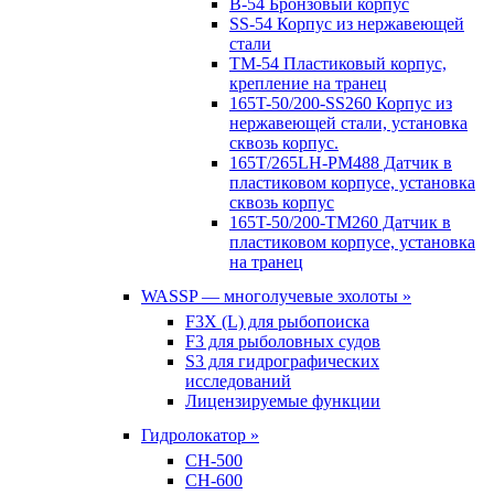
B-54 Бронзовый корпус
SS-54 Корпус из нержавеющей
стали
TM-54 Пластиковый корпус,
крепление на транец
165T-50/200-SS260 Корпус из
нержавеющей стали, установка
сквозь корпус.
165T/265LH-PM488 Датчик в
пластиковом корпусе, установка
сквозь корпус
165T-50/200-TM260 Датчик в
пластиковом корпусе, установка
на транец
WASSP — многолучевые эхолоты »
F3X (L) для рыбопоиска
F3 для рыболовных судов
S3 для гидрографических
исследований
Лицензируемые функции
Гидролокатор »
CH-500
CH-600