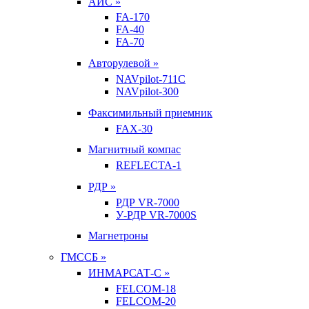
АИС »
FA-170
FA-40
FA-70
Авторулевой »
NAVpilot-711С
NAVpilot-300
Факсимильный приемник
FAX-30
Магнитный компас
REFLECTA-1
РДР »
РДР VR-7000
У-РДР VR-7000S
Магнетроны
ГМССБ »
ИНМАРСАТ-С »
FELCOM-18
FELCOM-20