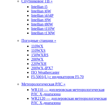
Спутниковое ТВ »
Intellian i5
Intellian i6W
Intellian i4/i4P
Intellian i9W
Intellian t80W
Intellian t110W
Intellian t130W
Погодные станции »
110WX
110WXS
150WXRS
200WX
220WXH
200WX-IPX7
ПО Weathercaster
FI-5001(L) с индикатором FI-70
Метеорологическая РЛС »
WR110 — доплеровская метеорологическая
РЛС X-диапазона
WR2120 — доплеровская метеорологическая
РЛС X-диапазона