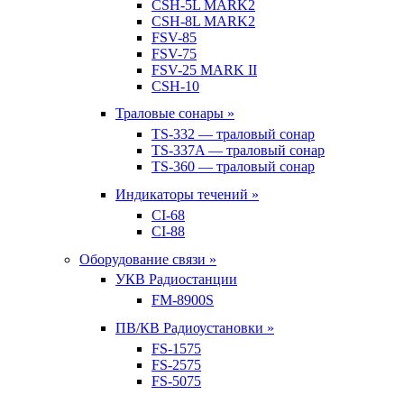
CSH-5L MARK2
CSH-8L MARK2
FSV-85
FSV-75
FSV-25 MARK II
CSH-10
Траловые сонары »
TS-332 — траловый сонар
TS-337A — траловый сонар
TS-360 — траловый сонар
Индикаторы течений »
CI-68
CI-88
Оборудование связи »
УКВ Радиостанции
FM-8900S
ПВ/КВ Радиоустановки »
FS-1575
FS-2575
FS-5075