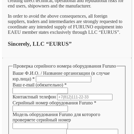
creating direct technical, operational and reputational risks for
end users, shipowners and the manufacturer.
In order to avoid the above consequences, all foreign
suppliers, traders and intermediaries are strongly requested to
coordinate any intended supply of FURUNO equipment into
EAEU member states exclusively through LLC “EURUS”.
Sincerely, LLC “EURUS”
Проверка серийного номера оборудования Furuno
Ваше Ф.И.О. / Название организации (в случае
юр.лица)
*
Ваш e-mail (обязательно)
*
Контактный телефон
Серийный номер оборудования Furuno
*
Модель оборудования Furuno для которого
проверяете серийный номер