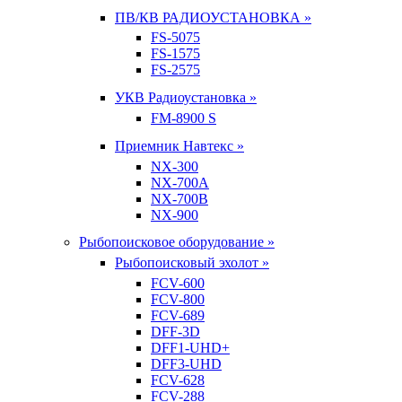
ПВ/КВ РАДИОУСТАНОВКА »
FS-5075
FS-1575
FS-2575
УКВ Радиоустановка »
FM-8900 S
Приемник Навтекс »
NX-300
NX-700A
NX-700B
NX-900
Рыбопоисковое оборудование »
Рыбопоисковый эхолот »
FCV-600
FCV-800
FCV-689
DFF-3D
DFF1-UHD+
DFF3-UHD
FCV-628
FCV-288