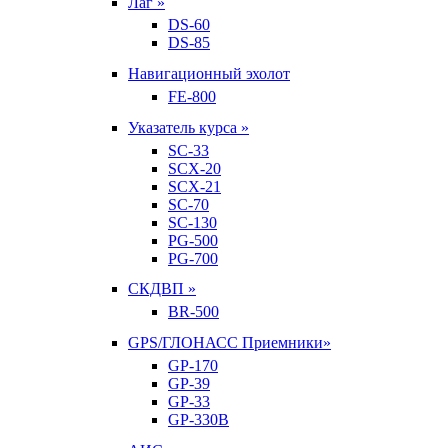
Лаг »
DS-60
DS-85
Навигационный эхолот
FE-800
Указатель курса »
SC-33
SCX-20
SCX-21
SC-70
SC-130
PG-500
PG-700
СКДВП »
BR-500
GPS/ГЛОНАСС Приемники»
GP-170
GP-39
GP-33
GP-330B