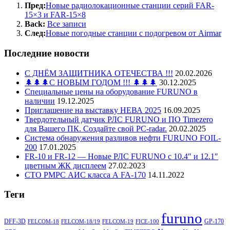
Пред:
Новые радиолокационные станции серий FAR-
15×3 и FAR-15×8
Back:
Все записи
След:
Новые погодные станции c подогревом от Airmar
Последние новости
С ДНЁМ ЗАЩИТНИКА ОТЕЧЕСТВА !!!
20.02.2026
🌲🌲🌲С НОВЫМ ГОДОМ !!! 🌲🌲🌲
30.12.2025
Специальные цены на оборудование FURUNO в
наличии
19.12.2025
Приглашение на выставку НЕВА 2025
16.09.2025
Твердотельный датчик РЛС FURUNO и ПО Timezero
для Вашего ПК. Создайте свой PC-radar.
20.02.2025
Система обнаружения разливов нефти FURUNO FOIL-
200
17.01.2025
FR-10 и FR-12 — Новые РЛС FURUNO c 10.4″ и 12.1″
цветным ЖК дисплеем
27.02.2023
СТО РМРС АИС класса А FA-170
14.11.2022
Теги
furuno
DFF-3D
GP-170
FELCOM-18
FELCOM-18/19
FELCOM-19
FICE-100