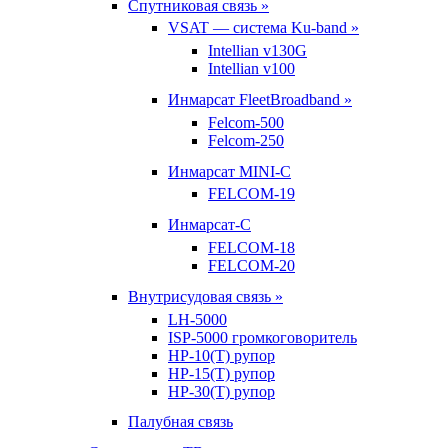
Спутниковая связь »
VSAT — система Ku-band »
Intellian v130G
Intellian v100
Инмарсат FleetBroadband »
Felcom-500
Felcom-250
Инмарсат MINI-C
FELCOM-19
Инмарсат-С
FELCOM-18
FELCOM-20
Внутрисудовая связь »
LH-5000
ISP-5000 громкоговоритель
HP-10(T) рупор
HP-15(T) рупор
HP-30(T) рупор
Палубная связь