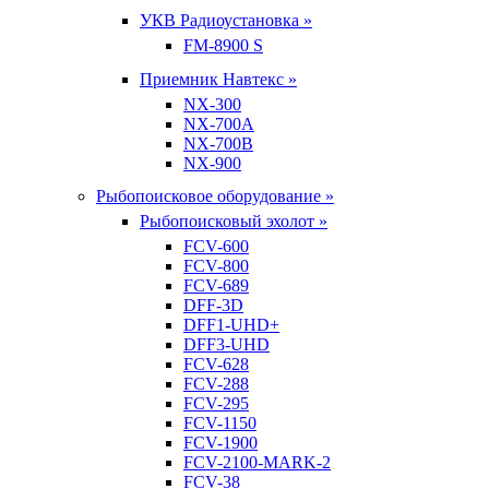
УКВ Радиоустановка »
FM-8900 S
Приемник Навтекс »
NX-300
NX-700A
NX-700B
NX-900
Рыбопоисковое оборудование »
Рыбопоисковый эхолот »
FCV-600
FCV-800
FCV-689
DFF-3D
DFF1-UHD+
DFF3-UHD
FCV-628
FCV-288
FCV-295
FCV-1150
FCV-1900
FCV-2100-MARK-2
FCV-38