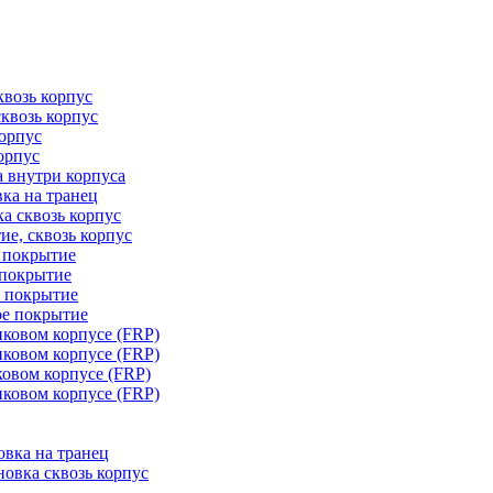
квозь корпус
сквозь корпус
корпус
орпус
а внутри корпуса
ка на транец
ка сквозь корпус
ие, сквозь корпус
е покрытие
 покрытие
е покрытие
ое покрытие
иковом корпусе (FRP)
иковом корпусе (FRP)
ковом корпусе (FRP)
иковом корпусе (FRP)
овка на транец
овка сквозь корпус