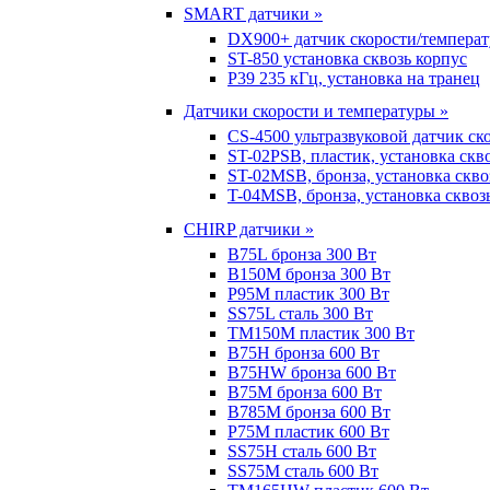
SMART датчики »
DX900+ датчик скорости/темпера
ST-850 установка сквозь корпус
P39 235 кГц, установка на транец
Датчики скорости и температуры »
CS-4500 ультразвуковой датчик ск
ST-02PSB, пластик, установка скв
ST-02MSB, бронза, установка скво
T-04MSB, бронза, установка сквоз
CHIRP датчики »
B75L бронза 300 Вт
B150M бронза 300 Вт
P95M пластик 300 Вт
SS75L сталь 300 Вт
TM150M пластик 300 Вт
B75H бронза 600 Вт
B75HW бронза 600 Вт
B75M бронза 600 Вт
B785M бронза 600 Вт
P75M пластик 600 Вт
SS75H сталь 600 Вт
SS75M сталь 600 Вт