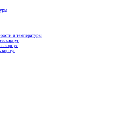
туры
орости и температуры
озь корпус
зь корпус
ь корпус