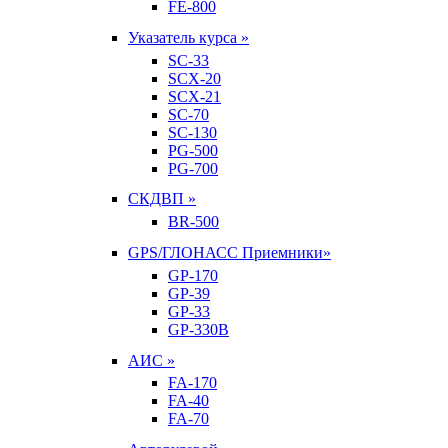
FE-800
Указатель курса »
SC-33
SCX-20
SCX-21
SC-70
SC-130
PG-500
PG-700
СКДВП »
BR-500
GPS/ГЛОНАСС Приемники»
GP-170
GP-39
GP-33
GP-330B
АИС »
FA-170
FA-40
FA-70