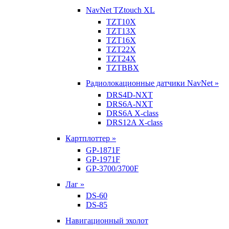
NavNet TZtouch XL
TZT10X
TZT13X
TZT16X
TZT22X
TZT24X
TZTBBX
Радиолокационные датчики NavNet »
DRS4D-NXT
DRS6A-NXT
DRS6A X-class
DRS12A X-class
Картплоттер »
GP-1871F
GP-1971F
GP-3700/3700F
Лаг »
DS-60
DS-85
Навигационный эхолот