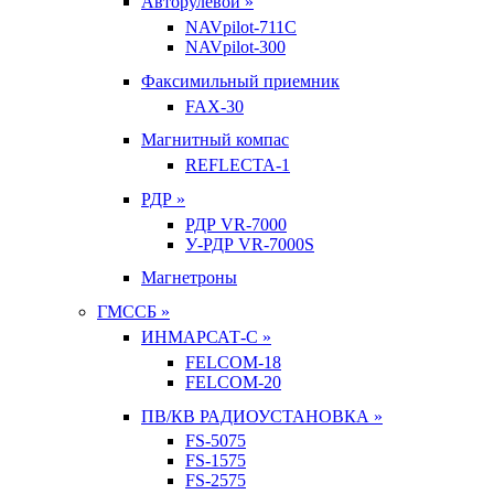
Авторулевой »
NAVpilot-711С
NAVpilot-300
Факсимильный приемник
FAX-30
Магнитный компас
REFLECTA-1
РДР »
РДР VR-7000
У-РДР VR-7000S
Магнетроны
ГМССБ »
ИНМАРСАТ-С »
FELCOM-18
FELCOM-20
ПВ/КВ РАДИОУСТАНОВКА »
FS-5075
FS-1575
FS-2575