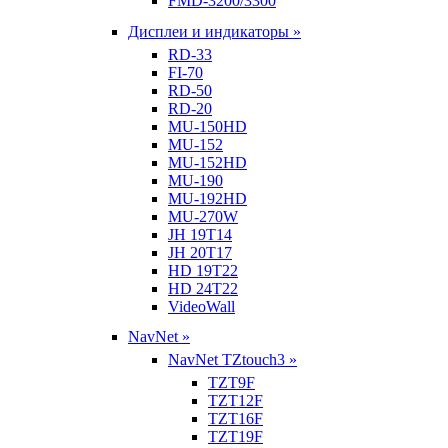
FMD-3200/3300
Дисплеи и индикаторы »
RD-33
FI-70
RD-50
RD-20
MU-150HD
MU-152
MU-152HD
MU-190
MU-192HD
MU-270W
JH 19T14
JH 20T17
HD 19T22
HD 24T22
VideoWall
NavNet »
NavNet TZtouch3 »
TZT9F
TZT12F
TZT16F
TZT19F