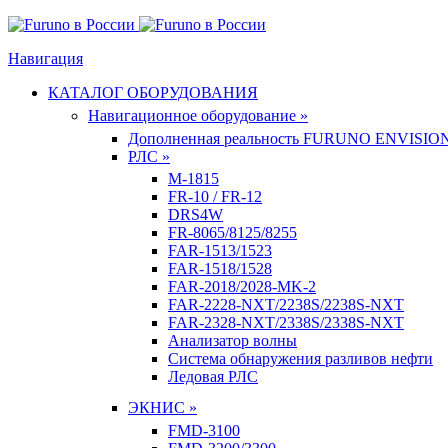
Навигация
КАТАЛОГ ОБОРУДОВАНИЯ
Навигационное оборудование »
Дополненная реальность FURUNO ENVISIO
РЛС »
M-1815
FR-10 / FR-12
DRS4W
FR-8065/8125/8255
FAR-1513/1523
FAR-1518/1528
FAR-2018/2028-MK-2
FAR-2228-NXT/2238S/2238S-NXT
FAR-2328-NXT/2338S/2338S-NXT
Анализатор волны
Система обнаружения разливов нефти
Ледовая РЛС
ЭКНИС »
FMD-3100