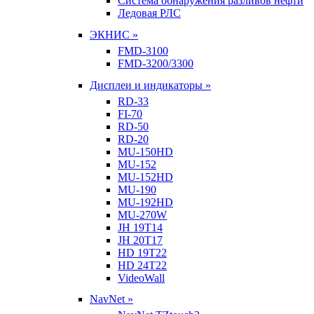
Система обнаружения разливов нефти
Ледовая РЛС
ЭКНИС »
FMD-3100
FMD-3200/3300
Дисплеи и индикаторы »
RD-33
FI-70
RD-50
RD-20
MU-150HD
MU-152
MU-152HD
MU-190
MU-192HD
MU-270W
JH 19T14
JH 20T17
HD 19T22
HD 24T22
VideoWall
NavNet »