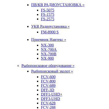
ПВ/КВ РАДИОУСТАНОВКА »
FS-5075
FS-1575
FS-2575
УКВ Радиоустановка »
FM-8900 S
Приемник Навтекс »
NX-300
NX-700A
NX-700B
NX-900
Рыбопоисковое оборудование »
Рыбопоисковый эхолот »
FCV-600
FCV-800
FCV-689
DFF-3D
DFF1-UHD+
DFF3-UHD
FCV-628
FCV-288