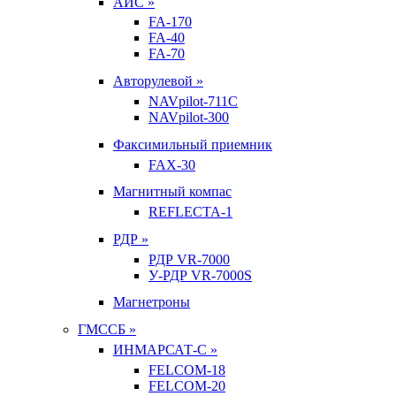
АИС »
FA-170
FA-40
FA-70
Авторулевой »
NAVpilot-711С
NAVpilot-300
Факсимильный приемник
FAX-30
Магнитный компас
REFLECTA-1
РДР »
РДР VR-7000
У-РДР VR-7000S
Магнетроны
ГМССБ »
ИНМАРСАТ-С »
FELCOM-18
FELCOM-20