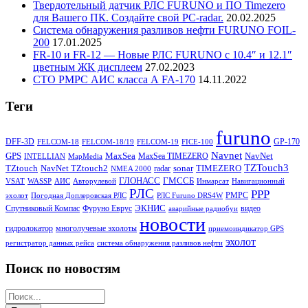
Твердотельный датчик РЛС FURUNO и ПО Timezero
для Вашего ПК. Создайте свой PC-radar.
20.02.2025
Система обнаружения разливов нефти FURUNO FOIL-
200
17.01.2025
FR-10 и FR-12 — Новые РЛС FURUNO c 10.4″ и 12.1″
цветным ЖК дисплеем
27.02.2023
СТО РМРС АИС класса А FA-170
14.11.2022
Теги
furuno
DFF-3D
GP-170
FELCOM-18
FELCOM-18/19
FELCOM-19
FICE-100
Navnet
GPS
MaxSea
NavNet
MaxSea TIMEZERO
INTELLIAN
MapMedia
TZTouch3
TZtouch
NavNet TZtouch2
sonar
TIMEZERO
radar
NMEA 2000
ГЛОНАСС
ГМССБ
VSAT
WASSP
АИС
Авторулевой
Инмарсат
Навигационный
РЛС
РРР
РМРС
эхолот
Погодная Доплеровская РЛС
РЛС Furuno DRS4W
ЭКНИС
Спутниковый Компас
Фуруно Еврус
видео
аварийные радиобуи
новости
гидролокатор
многолучевые эхолоты
приемоиндикатор GPS
эхолот
регистратор данных рейса
система обнаружения разливов нефти
Поиск по новостям