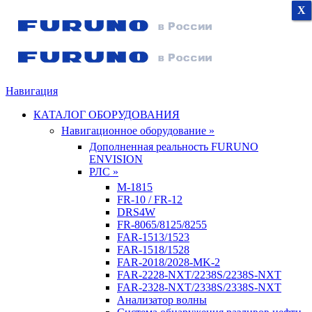
X
X
X
Навигация
КАТАЛОГ ОБОРУДОВАНИЯ
Навигационное оборудование »
Дополненная реальность FURUNO
ENVISION
РЛС »
M-1815
FR-10 / FR-12
DRS4W
FR-8065/8125/8255
FAR-1513/1523
FAR-1518/1528
FAR-2018/2028-MK-2
FAR-2228-NXT/2238S/2238S-NXT
FAR-2328-NXT/2338S/2338S-NXT
Анализатор волны