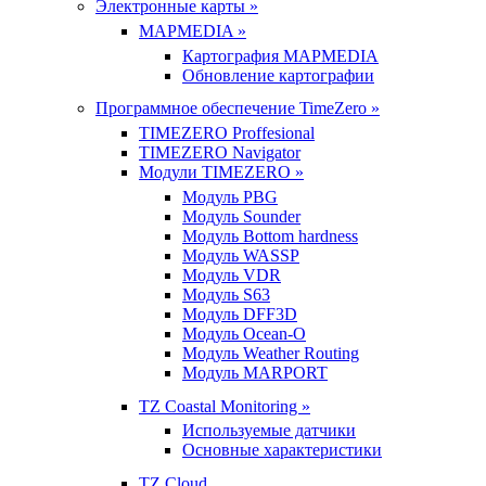
Электронные карты »
MAPMEDIA »
Картография MAPMEDIA
Обновление картографии
Программное обеспечение TimeZero »
TIMEZERO Proffesional
TIMEZERO Navigator
Модули TIMEZERO »
Модуль PBG
Модуль Sounder
Модуль Bottom hardness
Модуль WASSP
Модуль VDR
Модуль S63
Модуль DFF3D
Модуль Ocean-O
Модуль Weather Routing
Модуль MARPORT
TZ Coastal Monitoring »
Используемые датчики
Основные характеристики
TZ Cloud