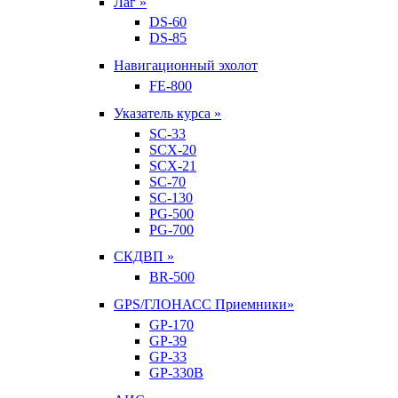
Лаг »
DS-60
DS-85
Навигационный эхолот
FE-800
Указатель курса »
SC-33
SCX-20
SCX-21
SC-70
SC-130
PG-500
PG-700
СКДВП »
BR-500
GPS/ГЛОНАСС Приемники»
GP-170
GP-39
GP-33
GP-330B