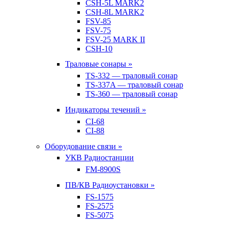
CSH-5L MARK2
CSH-8L MARK2
FSV-85
FSV-75
FSV-25 MARK II
CSH-10
Траловые сонары »
TS-332 — траловый сонар
TS-337A — траловый сонар
TS-360 — траловый сонар
Индикаторы течений »
CI-68
CI-88
Оборудование связи »
УКВ Радиостанции
FM-8900S
ПВ/КВ Радиоустановки »
FS-1575
FS-2575
FS-5075