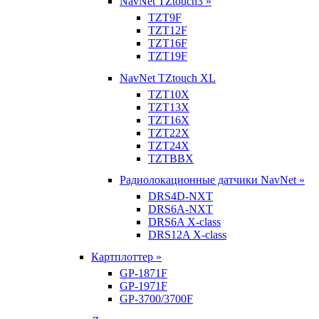
NavNet TZtouch3 »
TZT9F
TZT12F
TZT16F
TZT19F
NavNet TZtouch XL
TZT10X
TZT13X
TZT16X
TZT22X
TZT24X
TZTBBX
Радиолокационные датчики NavNet »
DRS4D-NXT
DRS6A-NXT
DRS6A X-class
DRS12A X-class
Картплоттер »
GP-1871F
GP-1971F
GP-3700/3700F