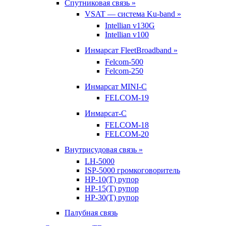
Спутниковая связь »
VSAT — система Ku-band »
Intellian v130G
Intellian v100
Инмарсат FleetBroadband »
Felcom-500
Felcom-250
Инмарсат MINI-C
FELCOM-19
Инмарсат-С
FELCOM-18
FELCOM-20
Внутрисудовая связь »
LH-5000
ISP-5000 громкоговоритель
HP-10(T) рупор
HP-15(T) рупор
HP-30(T) рупор
Палубная связь