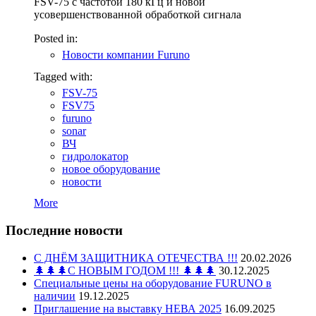
FSV-75 с частотой 180 кГц и новой
усовершенствованной обработкой сигнала
Posted in:
Новости компании Furuno
Tagged with:
FSV-75
FSV75
furuno
sonar
ВЧ
гидролокатор
новое оборудование
новости
More
Последние новости
С ДНЁМ ЗАЩИТНИКА ОТЕЧЕСТВА !!!
20.02.2026
🌲🌲🌲С НОВЫМ ГОДОМ !!! 🌲🌲🌲
30.12.2025
Специальные цены на оборудование FURUNO в
наличии
19.12.2025
Приглашение на выставку НЕВА 2025
16.09.2025