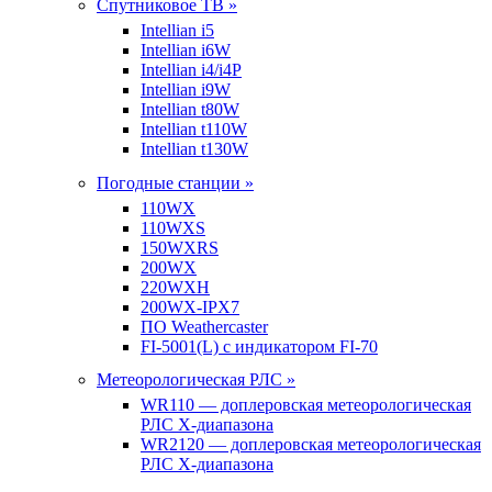
Спутниковое ТВ »
Intellian i5
Intellian i6W
Intellian i4/i4P
Intellian i9W
Intellian t80W
Intellian t110W
Intellian t130W
Погодные станции »
110WX
110WXS
150WXRS
200WX
220WXH
200WX-IPX7
ПО Weathercaster
FI-5001(L) с индикатором FI-70
Метеорологическая РЛС »
WR110 — доплеровская метеорологическая
РЛС X-диапазона
WR2120 — доплеровская метеорологическая
РЛС X-диапазона