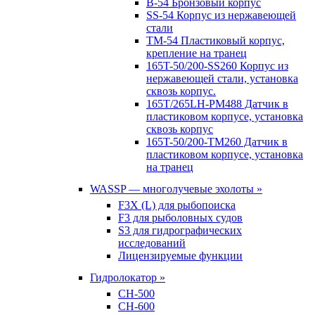
B-54 Бронзовый корпус
SS-54 Корпус из нержавеющей
стали
TM-54 Пластиковый корпус,
крепление на транец
165T-50/200-SS260 Корпус из
нержавеющей стали, установка
сквозь корпус.
165T/265LH-PM488 Датчик в
пластиковом корпусе, установка
сквозь корпус
165T-50/200-TM260 Датчик в
пластиковом корпусе, установка
на транец
WASSP — многолучевые эхолоты »
F3X (L) для рыбопоиска
F3 для рыболовных судов
S3 для гидрографических
исследований
Лицензируемые функции
Гидролокатор »
CH-500
CH-600