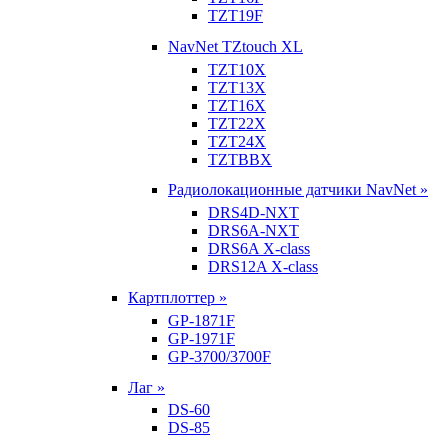
TZT19F
NavNet TZtouch XL
TZT10X
TZT13X
TZT16X
TZT22X
TZT24X
TZTBBX
Радиолокационные датчики NavNet »
DRS4D-NXT
DRS6A-NXT
DRS6A X-class
DRS12A X-class
Картплоттер »
GP-1871F
GP-1971F
GP-3700/3700F
Лаг »
DS-60
DS-85