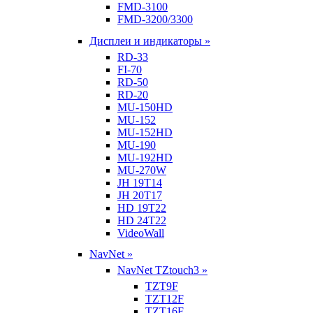
FMD-3100
FMD-3200/3300
Дисплеи и индикаторы »
RD-33
FI-70
RD-50
RD-20
MU-150HD
MU-152
MU-152HD
MU-190
MU-192HD
MU-270W
JH 19T14
JH 20T17
HD 19T22
HD 24T22
VideoWall
NavNet »
NavNet TZtouch3 »
TZT9F
TZT12F
TZT16F