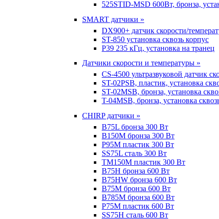
525STID-MSD 600Вт, бронза, устан
SMART датчики »
DX900+ датчик скорости/темпера
ST-850 установка сквозь корпус
P39 235 кГц, установка на транец
Датчики скорости и температуры »
CS-4500 ультразвуковой датчик ск
ST-02PSB, пластик, установка скв
ST-02MSB, бронза, установка скво
T-04MSB, бронза, установка сквоз
CHIRP датчики »
B75L бронза 300 Вт
B150M бронза 300 Вт
P95M пластик 300 Вт
SS75L сталь 300 Вт
TM150M пластик 300 Вт
B75H бронза 600 Вт
B75HW бронза 600 Вт
B75M бронза 600 Вт
B785M бронза 600 Вт
P75M пластик 600 Вт
SS75H сталь 600 Вт