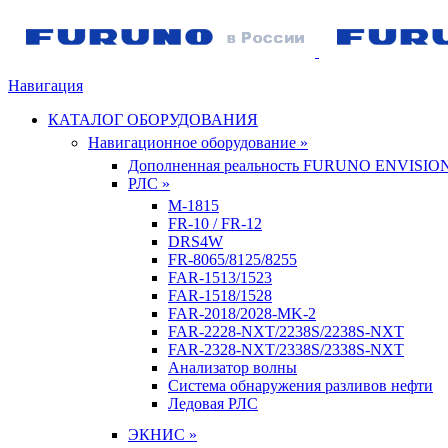
Навигация
КАТАЛОГ ОБОРУДОВАНИЯ
Навигационное оборудование »
Дополненная реальность FURUNO ENVISIO
РЛС »
M-1815
FR-10 / FR-12
DRS4W
FR-8065/8125/8255
FAR-1513/1523
FAR-1518/1528
FAR-2018/2028-MK-2
FAR-2228-NXT/2238S/2238S-NXT
FAR-2328-NXT/2338S/2338S-NXT
Анализатор волны
Система обнаружения разливов нефти
Ледовая РЛС
ЭКНИС »