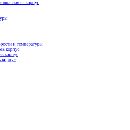
овка сквозь корпус
туры
орости и температуры
озь корпус
зь корпус
ь корпус