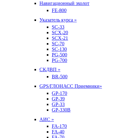
Навигационный эхолот
FE-800
Указатель курса »
SC-33
SCX-20
SCX-21
SC-70
SC-130
PG-500
PG-700
СКДВП »
BR-500
GPS/ГЛОНАСС Приемники»
GP-170
GP-39
GP-33
GP-330B
АИС »
FA-170
FA-40
FA-70