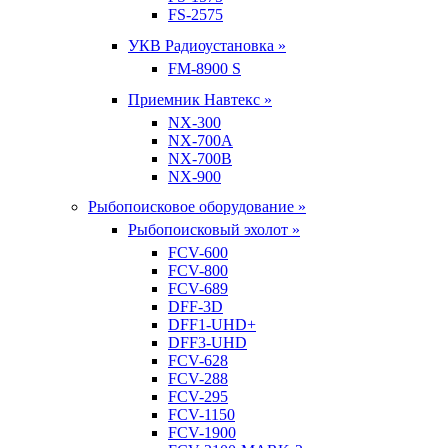
FS-2575
УКВ Радиоустановка »
FM-8900 S
Приемник Навтекс »
NX-300
NX-700A
NX-700B
NX-900
Рыбопоисковое оборудование »
Рыбопоисковый эхолот »
FCV-600
FCV-800
FCV-689
DFF-3D
DFF1-UHD+
DFF3-UHD
FCV-628
FCV-288
FCV-295
FCV-1150
FCV-1900