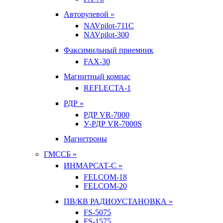
Авторулевой »
NAVpilot-711С
NAVpilot-300
Факсимильный приемник
FAX-30
Магнитный компас
REFLECTA-1
РДР »
РДР VR-7000
У-РДР VR-7000S
Магнетроны
ГМССБ »
ИНМАРСАТ-С »
FELCOM-18
FELCOM-20
ПВ/КВ РАДИОУСТАНОВКА »
FS-5075
FS-1575