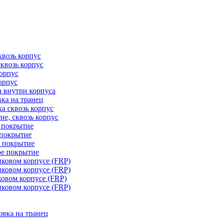
квозь корпус
сквозь корпус
корпус
орпус
а внутри корпуса
ка на транец
ка сквозь корпус
ие, сквозь корпус
е покрытие
 покрытие
е покрытие
ое покрытие
иковом корпусе (FRP)
иковом корпусе (FRP)
ковом корпусе (FRP)
иковом корпусе (FRP)
овка на транец