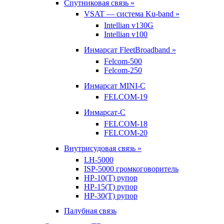
Спутниковая связь »
VSAT — система Ku-band »
Intellian v130G
Intellian v100
Инмарсат FleetBroadband »
Felcom-500
Felcom-250
Инмарсат MINI-C
FELCOM-19
Инмарсат-С
FELCOM-18
FELCOM-20
Внутрисудовая связь »
LH-5000
ISP-5000 громкоговоритель
HP-10(T) рупор
HP-15(T) рупор
HP-30(T) рупор
Палубная связь