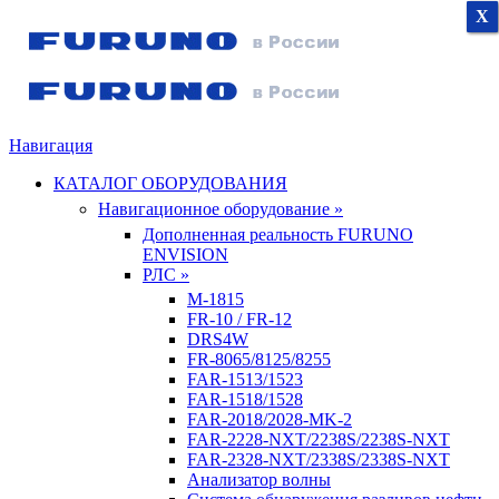
X
X
X
Навигация
КАТАЛОГ ОБОРУДОВАНИЯ
Навигационное оборудование »
Дополненная реальность FURUNO
ENVISION
РЛС »
M-1815
FR-10 / FR-12
DRS4W
FR-8065/8125/8255
FAR-1513/1523
FAR-1518/1528
FAR-2018/2028-MK-2
FAR-2228-NXT/2238S/2238S-NXT
FAR-2328-NXT/2338S/2338S-NXT
Анализатор волны