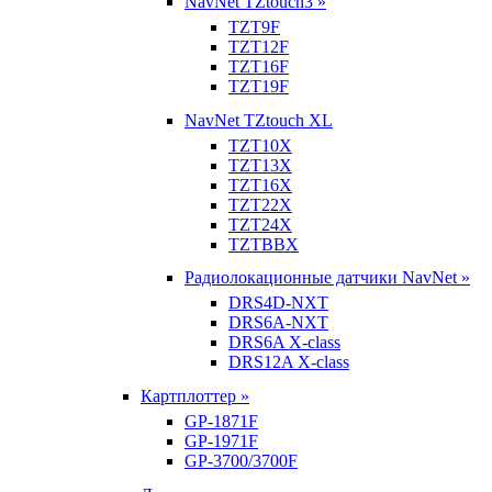
NavNet TZtouch3 »
TZT9F
TZT12F
TZT16F
TZT19F
NavNet TZtouch XL
TZT10X
TZT13X
TZT16X
TZT22X
TZT24X
TZTBBX
Радиолокационные датчики NavNet »
DRS4D-NXT
DRS6A-NXT
DRS6A X-class
DRS12A X-class
Картплоттер »
GP-1871F
GP-1971F
GP-3700/3700F