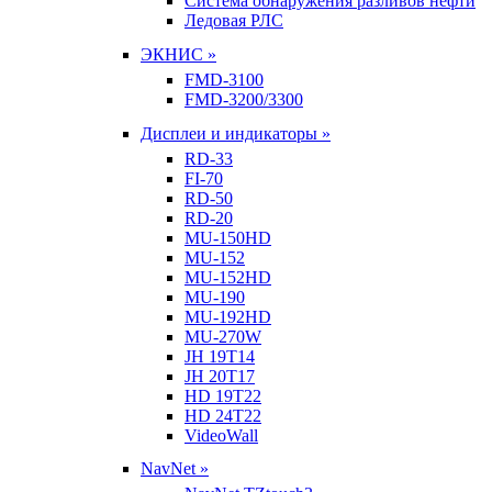
Система обнаружения разливов нефти
Ледовая РЛС
ЭКНИС »
FMD-3100
FMD-3200/3300
Дисплеи и индикаторы »
RD-33
FI-70
RD-50
RD-20
MU-150HD
MU-152
MU-152HD
MU-190
MU-192HD
MU-270W
JH 19T14
JH 20T17
HD 19T22
HD 24T22
VideoWall
NavNet »