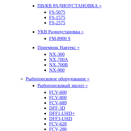
ПВ/КВ РАДИОУСТАНОВКА »
FS-5075
FS-1575
FS-2575
УКВ Радиоустановка »
FM-8900 S
Приемник Навтекс »
NX-300
NX-700A
NX-700B
NX-900
Рыбопоисковое оборудование »
Рыбопоисковый эхолот »
FCV-600
FCV-800
FCV-689
DFF-3D
DFF1-UHD+
DFF3-UHD
FCV-628
FCV-288