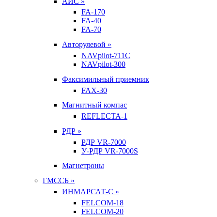
АИС »
FA-170
FA-40
FA-70
Авторулевой »
NAVpilot-711С
NAVpilot-300
Факсимильный приемник
FAX-30
Магнитный компас
REFLECTA-1
РДР »
РДР VR-7000
У-РДР VR-7000S
Магнетроны
ГМССБ »
ИНМАРСАТ-С »
FELCOM-18
FELCOM-20