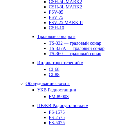
CSH-5L MARK2
CSH-8L MARK2
FSV-85
FSV-75
FSV-25 MARK II
CSH-10
Траловые сонары »
TS-332 — траловый сонар
TS-337A — траловый сонар
TS-360 — траловый сонар
Индикаторы течений »
CI-68
CI-88
Оборудование связи »
УКВ Радиостанции
FM-8900S
ПВ/КВ Радиоустановки »
FS-1575
FS-2575
FS-5075