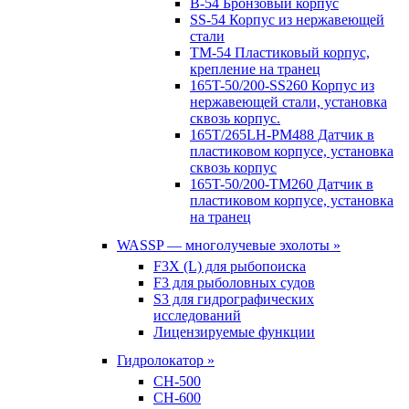
B-54 Бронзовый корпус
SS-54 Корпус из нержавеющей
стали
TM-54 Пластиковый корпус,
крепление на транец
165T-50/200-SS260 Корпус из
нержавеющей стали, установка
сквозь корпус.
165T/265LH-PM488 Датчик в
пластиковом корпусе, установка
сквозь корпус
165T-50/200-TM260 Датчик в
пластиковом корпусе, установка
на транец
WASSP — многолучевые эхолоты »
F3X (L) для рыбопоиска
F3 для рыболовных судов
S3 для гидрографических
исследований
Лицензируемые функции
Гидролокатор »
CH-500
CH-600