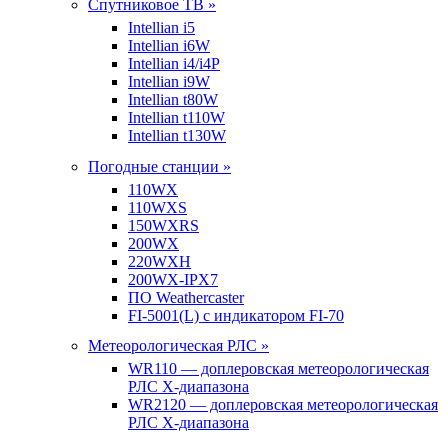
Спутниковое ТВ »
Intellian i5
Intellian i6W
Intellian i4/i4P
Intellian i9W
Intellian t80W
Intellian t110W
Intellian t130W
Погодные станции »
110WX
110WXS
150WXRS
200WX
220WXH
200WX-IPX7
ПО Weathercaster
FI-5001(L) с индикатором FI-70
Метеорологическая РЛС »
WR110 — доплеровская метеорологическая
РЛС X-диапазона
WR2120 — доплеровская метеорологическая
РЛС X-диапазона