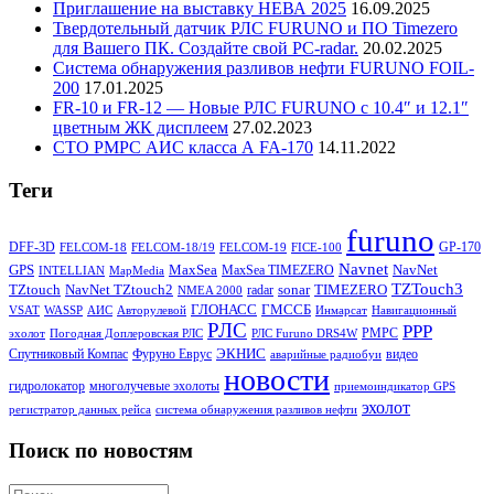
Приглашение на выставку НЕВА 2025
16.09.2025
Твердотельный датчик РЛС FURUNO и ПО Timezero
для Вашего ПК. Создайте свой PC-radar.
20.02.2025
Система обнаружения разливов нефти FURUNO FOIL-
200
17.01.2025
FR-10 и FR-12 — Новые РЛС FURUNO c 10.4″ и 12.1″
цветным ЖК дисплеем
27.02.2023
СТО РМРС АИС класса А FA-170
14.11.2022
Теги
furuno
DFF-3D
GP-170
FELCOM-18
FELCOM-18/19
FELCOM-19
FICE-100
Navnet
GPS
MaxSea
NavNet
MaxSea TIMEZERO
INTELLIAN
MapMedia
TZTouch3
TZtouch
NavNet TZtouch2
sonar
TIMEZERO
radar
NMEA 2000
ГЛОНАСС
ГМССБ
VSAT
WASSP
АИС
Авторулевой
Инмарсат
Навигационный
РЛС
РРР
РМРС
эхолот
Погодная Доплеровская РЛС
РЛС Furuno DRS4W
ЭКНИС
Спутниковый Компас
Фуруно Еврус
видео
аварийные радиобуи
новости
гидролокатор
многолучевые эхолоты
приемоиндикатор GPS
эхолот
регистратор данных рейса
система обнаружения разливов нефти
Поиск по новостям