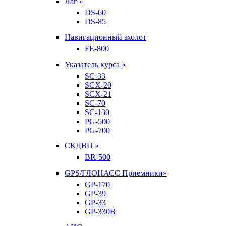
Лаг »
DS-60
DS-85
Навигационный эхолот
FE-800
Указатель курса »
SC-33
SCX-20
SCX-21
SC-70
SC-130
PG-500
PG-700
СКДВП »
BR-500
GPS/ГЛОНАСС Приемники»
GP-170
GP-39
GP-33
GP-330B