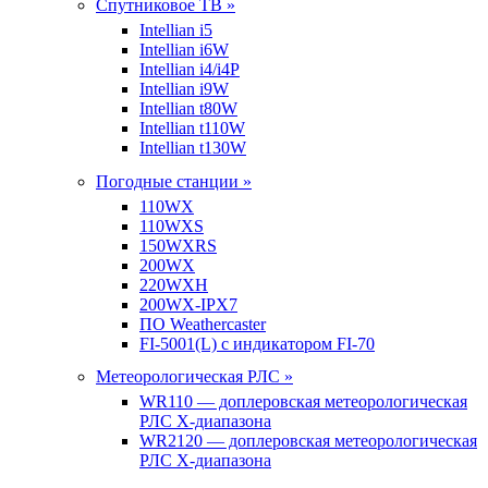
Спутниковое ТВ »
Intellian i5
Intellian i6W
Intellian i4/i4P
Intellian i9W
Intellian t80W
Intellian t110W
Intellian t130W
Погодные станции »
110WX
110WXS
150WXRS
200WX
220WXH
200WX-IPX7
ПО Weathercaster
FI-5001(L) с индикатором FI-70
Метеорологическая РЛС »
WR110 — доплеровская метеорологическая
РЛС X-диапазона
WR2120 — доплеровская метеорологическая
РЛС X-диапазона