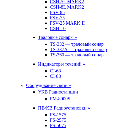
CSH-5L MARK2
CSH-8L MARK2
FSV-85
FSV-75
FSV-25 MARK II
CSH-10
Траловые сонары »
TS-332 — траловый сонар
TS-337A — траловый сонар
TS-360 — траловый сонар
Индикаторы течений »
CI-68
CI-88
Оборудование связи »
УКВ Радиостанции
FM-8900S
ПВ/КВ Радиоустановки »
FS-1575
FS-2575
FS-5075