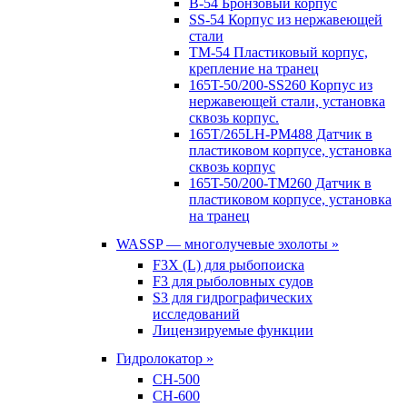
B-54 Бронзовый корпус
SS-54 Корпус из нержавеющей
стали
TM-54 Пластиковый корпус,
крепление на транец
165T-50/200-SS260 Корпус из
нержавеющей стали, установка
сквозь корпус.
165T/265LH-PM488 Датчик в
пластиковом корпусе, установка
сквозь корпус
165T-50/200-TM260 Датчик в
пластиковом корпусе, установка
на транец
WASSP — многолучевые эхолоты »
F3X (L) для рыбопоиска
F3 для рыболовных судов
S3 для гидрографических
исследований
Лицензируемые функции
Гидролокатор »
CH-500
CH-600