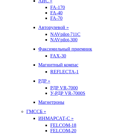
АИС »
FA-170
FA-40
FA-70
Авторулевой »
NAVpilot-711С
NAVpilot-300
Факсимильный приемник
FAX-30
Магнитный компас
REFLECTA-1
РДР »
РДР VR-7000
У-РДР VR-7000S
Магнетроны
ГМССБ »
ИНМАРСАТ-С »
FELCOM-18
FELCOM-20