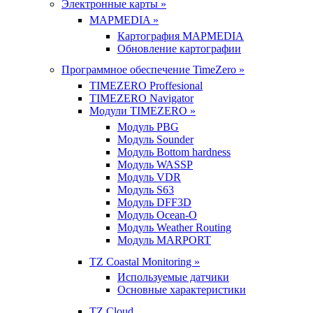
Электронные карты »
MAPMEDIA »
Картография MAPMEDIA
Обновление картографии
Программное обеспечение TimeZero »
TIMEZERO Proffesional
TIMEZERO Navigator
Модули TIMEZERO »
Модуль PBG
Модуль Sounder
Модуль Bottom hardness
Модуль WASSP
Модуль VDR
Модуль S63
Модуль DFF3D
Модуль Ocean-O
Модуль Weather Routing
Модуль MARPORT
TZ Coastal Monitoring »
Используемые датчики
Основные характеристики
TZ Cloud