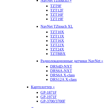
NavNet TZtouch3 »
TZT9F
TZT12F
TZT16F
TZT19F
NavNet TZtouch XL
TZT10X
TZT13X
TZT16X
TZT22X
TZT24X
TZTBBX
Радиолокационные датчики NavNet »
DRS4D-NXT
DRS6A-NXT
DRS6A X-class
DRS12A X-class
Картплоттер »
GP-1871F
GP-1971F
GP-3700/3700F