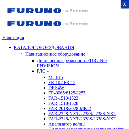
X
X
X
Навигация
КАТАЛОГ ОБОРУДОВАНИЯ
Навигационное оборудование »
Дополненная реальность FURUNO
ENVISION
РЛС »
M-1815
FR-10 / FR-12
DRS4W
FR-8065/8125/8255
FAR-1513/1523
FAR-1518/1528
FAR-2018/2028-MK-2
FAR-2228-NXT/2238S/2238S-NXT
FAR-2328-NXT/2338S/2338S-NXT
Анализатор волны