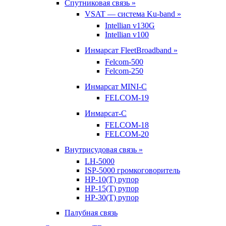
Спутниковая связь »
VSAT — система Ku-band »
Intellian v130G
Intellian v100
Инмарсат FleetBroadband »
Felcom-500
Felcom-250
Инмарсат MINI-C
FELCOM-19
Инмарсат-С
FELCOM-18
FELCOM-20
Внутрисудовая связь »
LH-5000
ISP-5000 громкоговоритель
HP-10(T) рупор
HP-15(T) рупор
HP-30(T) рупор
Палубная связь