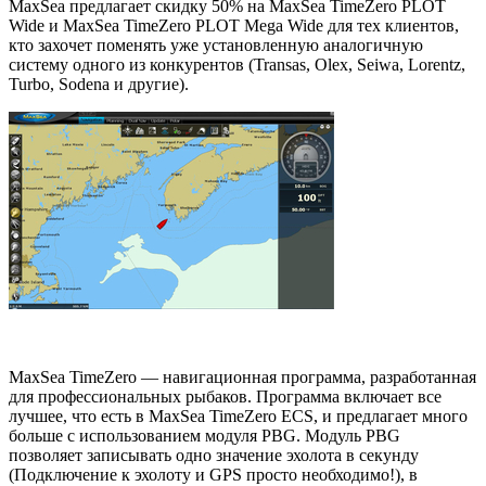
MaxSea предлагает скидку 50% на MaxSea TimeZero PLOT
Wide и MaxSea TimeZero PLOT Mega Wide для тех клиентов,
кто захочет поменять уже установленную аналогичную
систему одного из конкурентов (Transas, Olex, Seiwa, Lorentz,
Turbo, Sodena и другие).
MaxSea TimeZero — навигационная программа, разработанная
для профессиональных рыбаков. Программа включает все
лучшее, что есть в MaxSea TimeZero ECS, и предлагает много
больше с использованием модуля PBG. Модуль PBG
позволяет записывать одно значение эхолота в секунду
(Подключение к эхолоту и GPS просто необходимо!), в