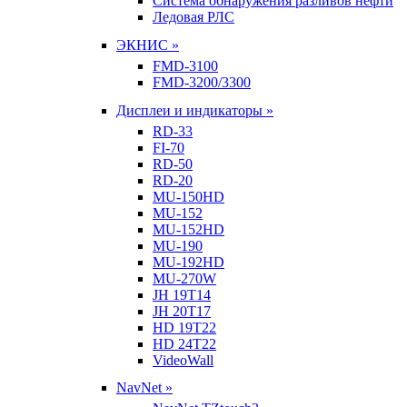
Система обнаружения разливов нефти
Ледовая РЛС
ЭКНИС »
FMD-3100
FMD-3200/3300
Дисплеи и индикаторы »
RD-33
FI-70
RD-50
RD-20
MU-150HD
MU-152
MU-152HD
MU-190
MU-192HD
MU-270W
JH 19T14
JH 20T17
HD 19T22
HD 24T22
VideoWall
NavNet »