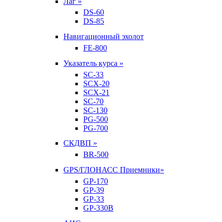
Лаг »
DS-60
DS-85
Навигационный эхолот
FE-800
Указатель курса »
SC-33
SCX-20
SCX-21
SC-70
SC-130
PG-500
PG-700
СКДВП »
BR-500
GPS/ГЛОНАСС Приемники»
GP-170
GP-39
GP-33
GP-330B