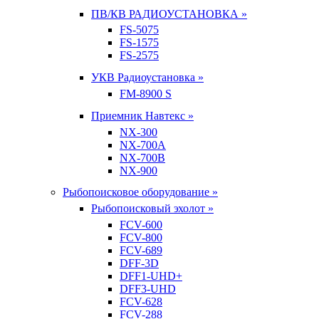
ПВ/КВ РАДИОУСТАНОВКА »
FS-5075
FS-1575
FS-2575
УКВ Радиоустановка »
FM-8900 S
Приемник Навтекс »
NX-300
NX-700A
NX-700B
NX-900
Рыбопоисковое оборудование »
Рыбопоисковый эхолот »
FCV-600
FCV-800
FCV-689
DFF-3D
DFF1-UHD+
DFF3-UHD
FCV-628
FCV-288