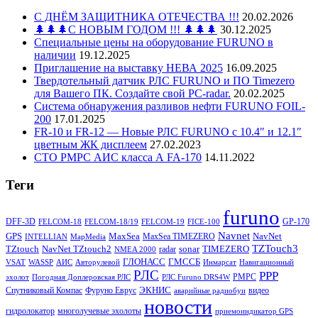
С ДНЁМ ЗАЩИТНИКА ОТЕЧЕСТВА !!!
20.02.2026
🌲🌲🌲С НОВЫМ ГОДОМ !!! 🌲🌲🌲
30.12.2025
Специальные цены на оборудование FURUNO в
наличии
19.12.2025
Приглашение на выставку НЕВА 2025
16.09.2025
Твердотельный датчик РЛС FURUNO и ПО Timezero
для Вашего ПК. Создайте свой PC-radar.
20.02.2025
Система обнаружения разливов нефти FURUNO FOIL-
200
17.01.2025
FR-10 и FR-12 — Новые РЛС FURUNO c 10.4″ и 12.1″
цветным ЖК дисплеем
27.02.2023
СТО РМРС АИС класса А FA-170
14.11.2022
Теги
furuno
DFF-3D
GP-170
FELCOM-18
FELCOM-18/19
FELCOM-19
FICE-100
Navnet
GPS
MaxSea
NavNet
MaxSea TIMEZERO
INTELLIAN
MapMedia
TZTouch3
TZtouch
NavNet TZtouch2
sonar
TIMEZERO
radar
NMEA 2000
ГЛОНАСС
ГМССБ
VSAT
WASSP
АИС
Авторулевой
Инмарсат
Навигационный
РЛС
РРР
РМРС
эхолот
Погодная Доплеровская РЛС
РЛС Furuno DRS4W
ЭКНИС
Спутниковый Компас
Фуруно Еврус
видео
аварийные радиобуи
новости
гидролокатор
многолучевые эхолоты
приемоиндикатор GPS