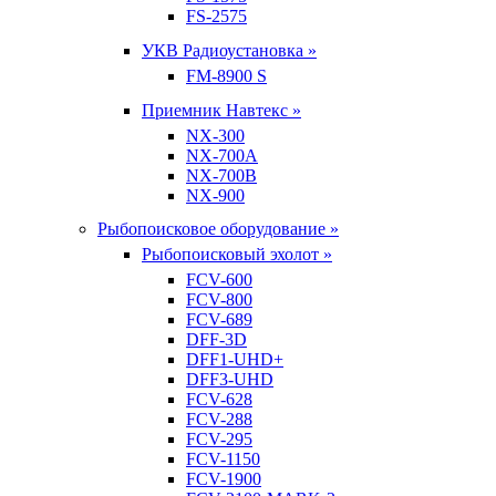
FS-2575
УКВ Радиоустановка »
FM-8900 S
Приемник Навтекс »
NX-300
NX-700A
NX-700B
NX-900
Рыбопоисковое оборудование »
Рыбопоисковый эхолот »
FCV-600
FCV-800
FCV-689
DFF-3D
DFF1-UHD+
DFF3-UHD
FCV-628
FCV-288
FCV-295
FCV-1150
FCV-1900