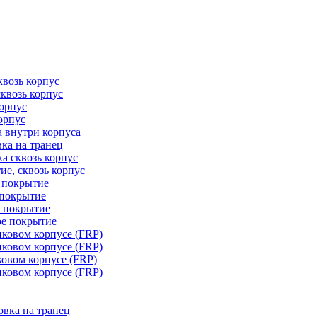
квозь корпус
сквозь корпус
корпус
орпус
а внутри корпуса
ка на транец
ка сквозь корпус
ие, сквозь корпус
е покрытие
 покрытие
е покрытие
ое покрытие
иковом корпусе (FRP)
иковом корпусе (FRP)
ковом корпусе (FRP)
иковом корпусе (FRP)
овка на транец