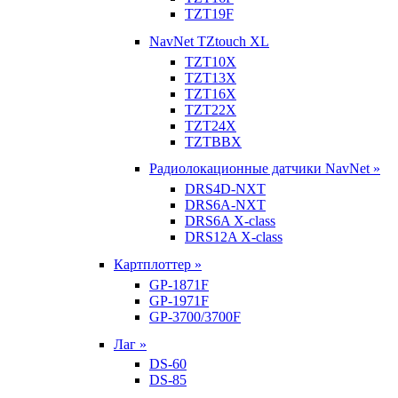
TZT19F
NavNet TZtouch XL
TZT10X
TZT13X
TZT16X
TZT22X
TZT24X
TZTBBX
Радиолокационные датчики NavNet »
DRS4D-NXT
DRS6A-NXT
DRS6A X-class
DRS12A X-class
Картплоттер »
GP-1871F
GP-1971F
GP-3700/3700F
Лаг »
DS-60
DS-85