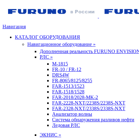
Навигация
КАТАЛОГ ОБОРУДОВАНИЯ
Навигационное оборудование »
Дополненная реальность FURUNO ENVISIO
РЛС »
M-1815
FR-10 / FR-12
DRS4W
FR-8065/8125/8255
FAR-1513/1523
FAR-1518/1528
FAR-2018/2028-MK-2
FAR-2228-NXT/2238S/2238S-NXT
FAR-2328-NXT/2338S/2338S-NXT
Анализатор волны
Система обнаружения разливов нефти
Ледовая РЛС
ЭКНИС »