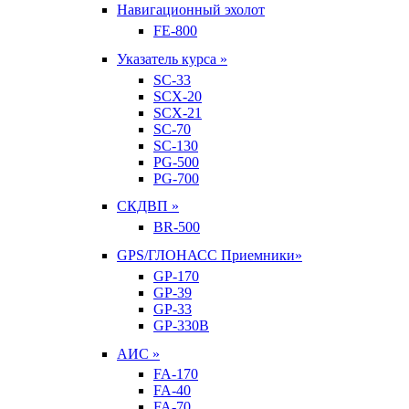
Навигационный эхолот
FE-800
Указатель курса »
SC-33
SCX-20
SCX-21
SC-70
SC-130
PG-500
PG-700
СКДВП »
BR-500
GPS/ГЛОНАСС Приемники»
GP-170
GP-39
GP-33
GP-330B
АИС »
FA-170
FA-40
FA-70