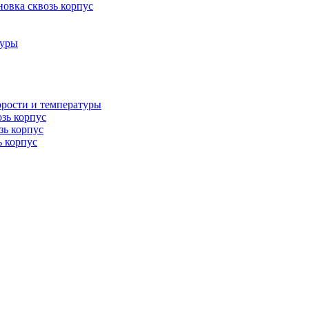
овка сквозь корпус
туры
орости и температуры
озь корпус
зь корпус
ь корпус