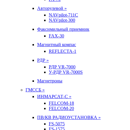
Авторулевой »
NAVpilot-711С
NAVpilot-300
Факсимильный приемник
FAX-30
Магнитный компас
REFLECTA-1
РДР »
РДР VR-7000
У-РДР VR-7000S
Магнетроны
ГМССБ »
ИНМАРСАТ-С »
FELCOM-18
FELCOM-20
ПВ/КВ РАДИОУСТАНОВКА »
FS-5075
FS-1575