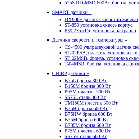
525STID-MSD 600Вт, бронза, устан
SMART датчики »
DX900+ датчик скорости/темпера
ST-850 установка сквозь корпус
P39 235 кГц, установка на транец
Датчики скорости и температуры »
CS-4500 ультразвуковой датчик ск
ST-02PSB, пластик, установка скв
ST-02MSB, бронза, установка скво
T-04MSB, бронза, установка сквоз
CHIRP датчики »
B75L бронза 300 Вт
B150M бронза 300 Вт
P95M пластик 300 Вт
SS75L сталь 300 Вт
TM150M пластик 300 Вт
B75H бронза 600 Вт
B75HW бронза 600 Вт
B75M бронза 600 Вт
B785M бронза 600 Вт
P75M пластик 600 Вт
SS75H сталь 600 Вт