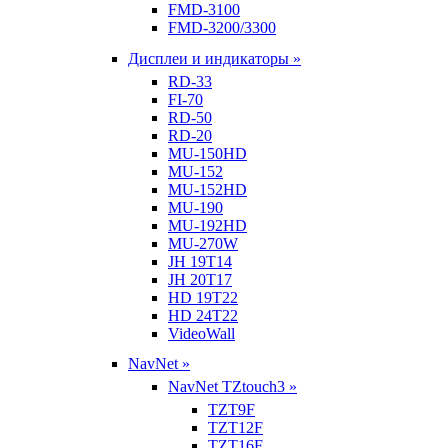
FMD-3100
FMD-3200/3300
Дисплеи и индикаторы »
RD-33
FI-70
RD-50
RD-20
MU-150HD
MU-152
MU-152HD
MU-190
MU-192HD
MU-270W
JH 19T14
JH 20T17
HD 19T22
HD 24T22
VideoWall
NavNet »
NavNet TZtouch3 »
TZT9F
TZT12F
TZT16F