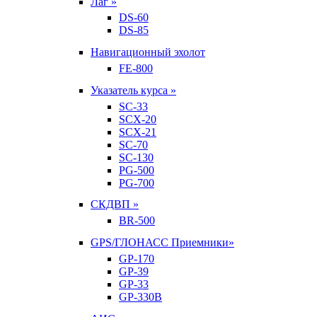
Лаг »
DS-60
DS-85
Навигационный эхолот
FE-800
Указатель курса »
SC-33
SCX-20
SCX-21
SC-70
SC-130
PG-500
PG-700
СКДВП »
BR-500
GPS/ГЛОНАСС Приемники»
GP-170
GP-39
GP-33
GP-330B