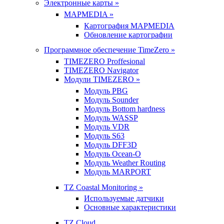
Электронные карты »
MAPMEDIA »
Картография MAPMEDIA
Обновление картографии
Программное обеспечение TimeZero »
TIMEZERO Proffesional
TIMEZERO Navigator
Модули TIMEZERO »
Модуль PBG
Модуль Sounder
Модуль Bottom hardness
Модуль WASSP
Модуль VDR
Модуль S63
Модуль DFF3D
Модуль Ocean-O
Модуль Weather Routing
Модуль MARPORT
TZ Coastal Monitoring »
Используемые датчики
Основные характеристики
TZ Cloud