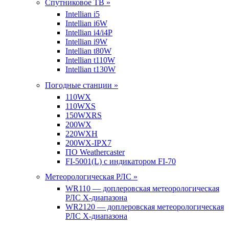
Спутниковое ТВ »
Intellian i5
Intellian i6W
Intellian i4/i4P
Intellian i9W
Intellian t80W
Intellian t110W
Intellian t130W
Погодные станции »
110WX
110WXS
150WXRS
200WX
220WXH
200WX-IPX7
ПО Weathercaster
FI-5001(L) с индикатором FI-70
Метеорологическая РЛС »
WR110 — доплеровская метеорологическая
РЛС X-диапазона
WR2120 — доплеровская метеорологическая
РЛС X-диапазона