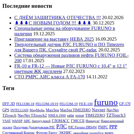
Последние новости
С ДНЁМ ЗАЩИТНИКА ОТЕЧЕСТВА !!!
20.02.2026
🌲🌲🌲С НОВЫМ ГОДОМ !!! 🌲🌲🌲
30.12.2025
Специальные цены на оборудование FURUNO в
наличии
19.12.2025
Приглашение на выставку НЕВА 2025
16.09.2025
Твердотельный датчик РЛС FURUNO и ПО Timezero
для Вашего ПК. Создайте свой PC-radar.
20.02.2025
Система обнаружения разливов нефти FURUNO FOIL-
200
17.01.2025
FR-10 и FR-12 — Новые РЛС FURUNO c 10.4″ и 12.1″
цветным ЖК дисплеем
27.02.2023
СТО РМРС АИС класса А FA-170
14.11.2022
Теги
furuno
DFF-3D
GP-170
FELCOM-18
FELCOM-18/19
FELCOM-19
FICE-100
Navnet
GPS
MaxSea
NavNet
MaxSea TIMEZERO
INTELLIAN
MapMedia
TZTouch3
TZtouch
NavNet TZtouch2
sonar
TIMEZERO
radar
NMEA 2000
ГЛОНАСС
ГМССБ
VSAT
WASSP
АИС
Авторулевой
Инмарсат
Навигационный
РЛС
РРР
РМРС
эхолот
Погодная Доплеровская РЛС
РЛС Furuno DRS4W
ЭКНИС
Спутниковый Компас
Фуруно Еврус
видео
аварийные радиобуи