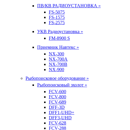
ПВ/КВ РАДИОУСТАНОВКА »
FS-5075
FS-1575
FS-2575
УКВ Радиоустановка »
FM-8900 S
Приемник Навтекс »
NX-300
NX-700A
NX-700B
NX-900
Рыбопоисковое оборудование »
Рыбопоисковый эхолот »
FCV-600
FCV-800
FCV-689
DFF-3D
DFF1-UHD+
DFF3-UHD
FCV-628
FCV-288