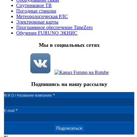
Спутниковое ТВ
Погодные станции
Метеорологическая РЛС
Электронные карты
Программное обеспечение TimeZero
Обучение FURUNO ЭКНИС
Мы в социальных сетях
Подпишись на нашу рассылку
*
Ф.И.О / Название компании
*
E-mail
Подписаться