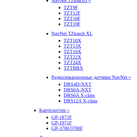
NavNet TZtouch3 »
TZT9F
TZT12F
TZT16F
TZT19F
NavNet TZtouch XL
TZT10X
TZT13X
TZT16X
TZT22X
TZT24X
TZTBBX
Радиолокационные датчики NavNet »
DRS4D-NXT
DRS6A-NXT
DRS6A X-class
DRS12A X-class
Картплоттер »
GP-1871F
GP-1971F
GP-3700/3700F