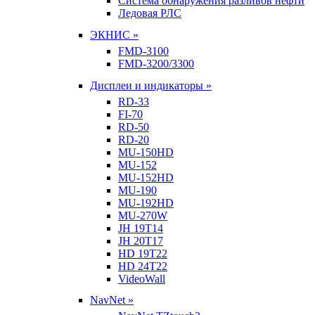
Система обнаружения разливов нефти
Ледовая РЛС
ЭКНИС »
FMD-3100
FMD-3200/3300
Дисплеи и индикаторы »
RD-33
FI-70
RD-50
RD-20
MU-150HD
MU-152
MU-152HD
MU-190
MU-192HD
MU-270W
JH 19T14
JH 20T17
HD 19T22
HD 24T22
VideoWall
NavNet »