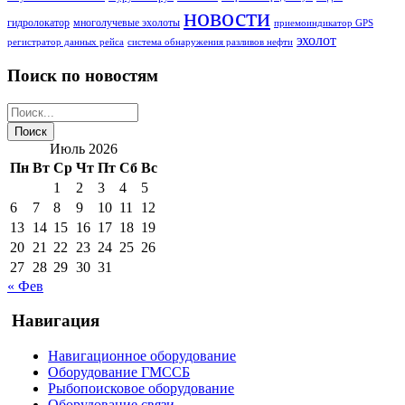
новости
гидролокатор
многолучевые эхолоты
приемоиндикатор GPS
эхолот
регистратор данных рейса
система обнаружения разливов нефти
Поиск по новостям
Июль 2026
Пн
Вт
Ср
Чт
Пт
Сб
Вс
1
2
3
4
5
6
7
8
9
10
11
12
13
14
15
16
17
18
19
20
21
22
23
24
25
26
27
28
29
30
31
« Фев
Навигация
Навигационное оборудование
Оборудование ГМССБ
Рыбопоисковое оборудование
Оборудование связи