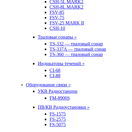
CSH-5L MARK2
CSH-8L MARK2
FSV-85
FSV-75
FSV-25 MARK II
CSH-10
Траловые сонары »
TS-332 — траловый сонар
TS-337A — траловый сонар
TS-360 — траловый сонар
Индикаторы течений »
CI-68
CI-88
Оборудование связи »
УКВ Радиостанции
FM-8900S
ПВ/КВ Радиоустановки »
FS-1575
FS-2575
FS-5075