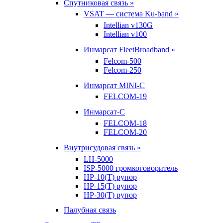
Спутниковая связь »
VSAT — система Ku-band »
Intellian v130G
Intellian v100
Инмарсат FleetBroadband »
Felcom-500
Felcom-250
Инмарсат MINI-C
FELCOM-19
Инмарсат-С
FELCOM-18
FELCOM-20
Внутрисудовая связь »
LH-5000
ISP-5000 громкоговоритель
HP-10(T) рупор
HP-15(T) рупор
HP-30(T) рупор
Палубная связь