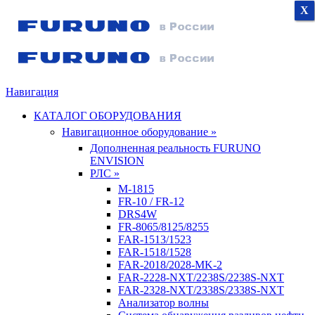
X
X
X
Навигация
КАТАЛОГ ОБОРУДОВАНИЯ
Навигационное оборудование »
Дополненная реальность FURUNO
ENVISION
РЛС »
M-1815
FR-10 / FR-12
DRS4W
FR-8065/8125/8255
FAR-1513/1523
FAR-1518/1528
FAR-2018/2028-MK-2
FAR-2228-NXT/2238S/2238S-NXT
FAR-2328-NXT/2338S/2338S-NXT
Анализатор волны