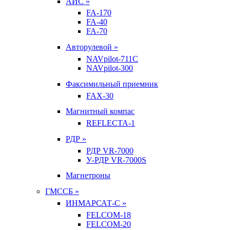
АИС »
FA-170
FA-40
FA-70
Авторулевой »
NAVpilot-711С
NAVpilot-300
Факсимильный приемник
FAX-30
Магнитный компас
REFLECTA-1
РДР »
РДР VR-7000
У-РДР VR-7000S
Магнетроны
ГМССБ »
ИНМАРСАТ-С »
FELCOM-18
FELCOM-20