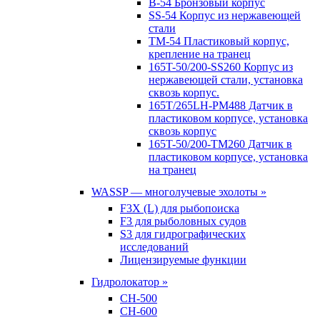
B-54 Бронзовый корпус
SS-54 Корпус из нержавеющей
стали
TM-54 Пластиковый корпус,
крепление на транец
165T-50/200-SS260 Корпус из
нержавеющей стали, установка
сквозь корпус.
165T/265LH-PM488 Датчик в
пластиковом корпусе, установка
сквозь корпус
165T-50/200-TM260 Датчик в
пластиковом корпусе, установка
на транец
WASSP — многолучевые эхолоты »
F3X (L) для рыбопоиска
F3 для рыболовных судов
S3 для гидрографических
исследований
Лицензируемые функции
Гидролокатор »
CH-500
CH-600