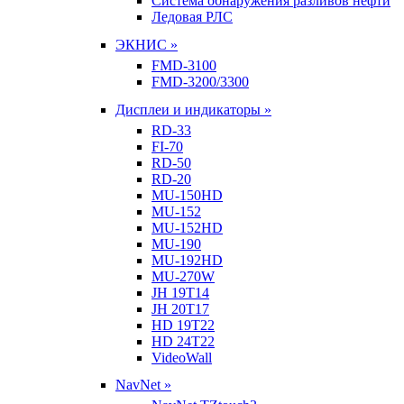
Система обнаружения разливов нефти
Ледовая РЛС
ЭКНИС »
FMD-3100
FMD-3200/3300
Дисплеи и индикаторы »
RD-33
FI-70
RD-50
RD-20
MU-150HD
MU-152
MU-152HD
MU-190
MU-192HD
MU-270W
JH 19T14
JH 20T17
HD 19T22
HD 24T22
VideoWall
NavNet »