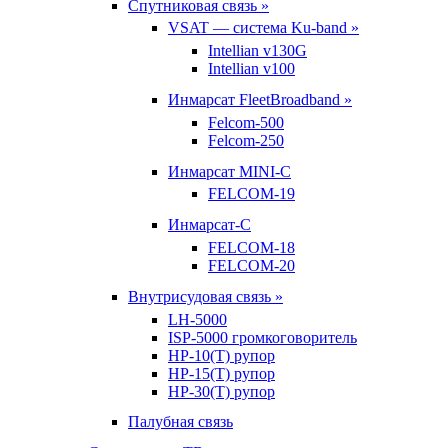
Спутниковая связь »
VSAT — система Ku-band »
Intellian v130G
Intellian v100
Инмарсат FleetBroadband »
Felcom-500
Felcom-250
Инмарсат MINI-C
FELCOM-19
Инмарсат-С
FELCOM-18
FELCOM-20
Внутрисудовая связь »
LH-5000
ISP-5000 громкоговоритель
HP-10(T) рупор
HP-15(T) рупор
HP-30(T) рупор
Палубная связь