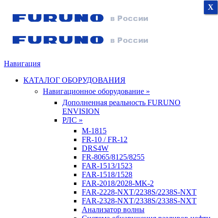
X
X
X
Навигация
КАТАЛОГ ОБОРУДОВАНИЯ
Навигационное оборудование »
Дополненная реальность FURUNO
ENVISION
РЛС »
M-1815
FR-10 / FR-12
DRS4W
FR-8065/8125/8255
FAR-1513/1523
FAR-1518/1528
FAR-2018/2028-MK-2
FAR-2228-NXT/2238S/2238S-NXT
FAR-2328-NXT/2338S/2338S-NXT
Анализатор волны