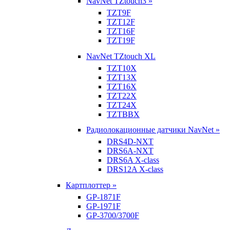
NavNet TZtouch3 »
TZT9F
TZT12F
TZT16F
TZT19F
NavNet TZtouch XL
TZT10X
TZT13X
TZT16X
TZT22X
TZT24X
TZTBBX
Радиолокационные датчики NavNet »
DRS4D-NXT
DRS6A-NXT
DRS6A X-class
DRS12A X-class
Картплоттер »
GP-1871F
GP-1971F
GP-3700/3700F