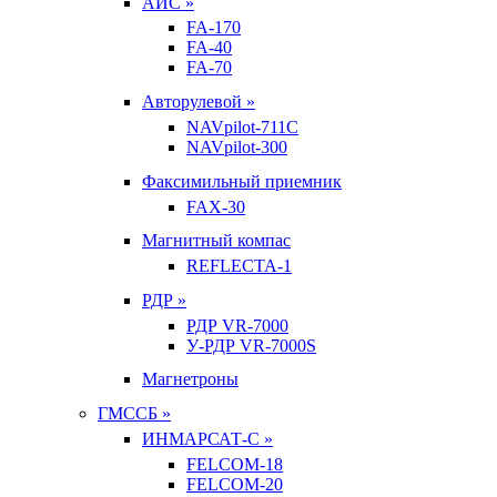
АИС »
FA-170
FA-40
FA-70
Авторулевой »
NAVpilot-711С
NAVpilot-300
Факсимильный приемник
FAX-30
Магнитный компас
REFLECTA-1
РДР »
РДР VR-7000
У-РДР VR-7000S
Магнетроны
ГМССБ »
ИНМАРСАТ-С »
FELCOM-18
FELCOM-20