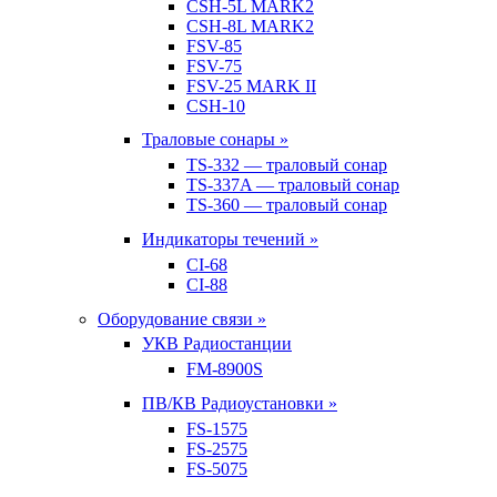
CSH-5L MARK2
CSH-8L MARK2
FSV-85
FSV-75
FSV-25 MARK II
CSH-10
Траловые сонары »
TS-332 — траловый сонар
TS-337A — траловый сонар
TS-360 — траловый сонар
Индикаторы течений »
CI-68
CI-88
Оборудование связи »
УКВ Радиостанции
FM-8900S
ПВ/КВ Радиоустановки »
FS-1575
FS-2575
FS-5075