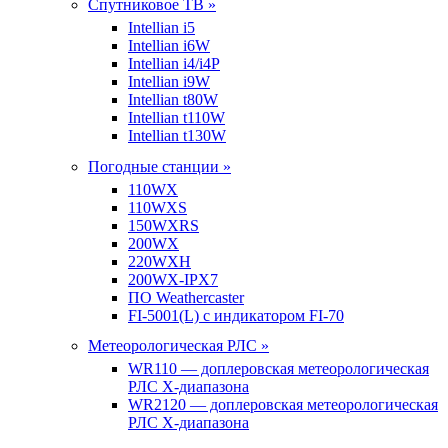
Спутниковое ТВ »
Intellian i5
Intellian i6W
Intellian i4/i4P
Intellian i9W
Intellian t80W
Intellian t110W
Intellian t130W
Погодные станции »
110WX
110WXS
150WXRS
200WX
220WXH
200WX-IPX7
ПО Weathercaster
FI-5001(L) с индикатором FI-70
Метеорологическая РЛС »
WR110 — доплеровская метеорологическая
РЛС X-диапазона
WR2120 — доплеровская метеорологическая
РЛС X-диапазона