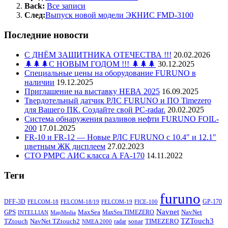
Back:
Все записи
След:
Выпуск новой модели ЭКНИС FMD-3100
Последние новости
С ДНЁМ ЗАЩИТНИКА ОТЕЧЕСТВА !!!
20.02.2026
🌲🌲🌲С НОВЫМ ГОДОМ !!! 🌲🌲🌲
30.12.2025
Специальные цены на оборудование FURUNO в
наличии
19.12.2025
Приглашение на выставку НЕВА 2025
16.09.2025
Твердотельный датчик РЛС FURUNO и ПО Timezero
для Вашего ПК. Создайте свой PC-radar.
20.02.2025
Система обнаружения разливов нефти FURUNO FOIL-
200
17.01.2025
FR-10 и FR-12 — Новые РЛС FURUNO c 10.4″ и 12.1″
цветным ЖК дисплеем
27.02.2023
СТО РМРС АИС класса А FA-170
14.11.2022
Теги
furuno
DFF-3D
GP-170
FELCOM-18
FELCOM-18/19
FELCOM-19
FICE-100
Navnet
GPS
MaxSea
NavNet
MaxSea TIMEZERO
INTELLIAN
MapMedia
TZTouch3
TZtouch
NavNet TZtouch2
sonar
TIMEZERO
radar
NMEA 2000