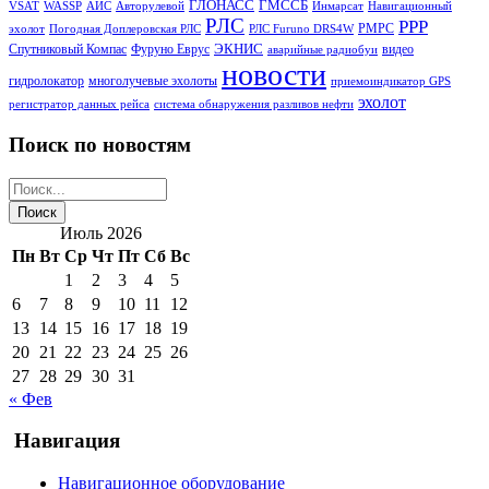
ГЛОНАСС
ГМССБ
VSAT
WASSP
АИС
Авторулевой
Инмарсат
Навигационный
РЛС
РРР
РМРС
эхолот
Погодная Доплеровская РЛС
РЛС Furuno DRS4W
ЭКНИС
Спутниковый Компас
Фуруно Еврус
видео
аварийные радиобуи
новости
гидролокатор
многолучевые эхолоты
приемоиндикатор GPS
эхолот
регистратор данных рейса
система обнаружения разливов нефти
Поиск по новостям
Июль 2026
Пн
Вт
Ср
Чт
Пт
Сб
Вс
1
2
3
4
5
6
7
8
9
10
11
12
13
14
15
16
17
18
19
20
21
22
23
24
25
26
27
28
29
30
31
« Фев
Навигация
Навигационное оборудование