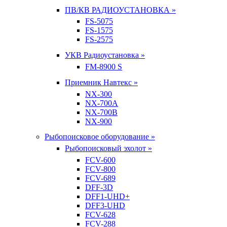
ПВ/КВ РАДИОУСТАНОВКА »
FS-5075
FS-1575
FS-2575
УКВ Радиоустановка »
FM-8900 S
Приемник Навтекс »
NX-300
NX-700A
NX-700B
NX-900
Рыбопоисковое оборудование »
Рыбопоисковый эхолот »
FCV-600
FCV-800
FCV-689
DFF-3D
DFF1-UHD+
DFF3-UHD
FCV-628
FCV-288