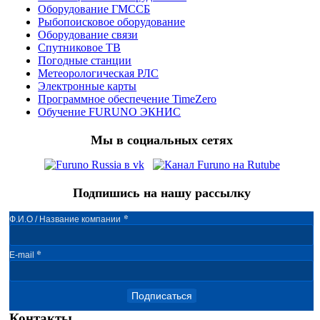
Оборудование ГМССБ
Рыбопоисковое оборудование
Оборудование связи
Спутниковое ТВ
Погодные станции
Метеорологическая РЛС
Электронные карты
Программное обеспечение TimeZero
Обучение FURUNO ЭКНИС
Мы в социальных сетях
Подпишись на нашу рассылку
*
Ф.И.О / Название компании
*
E-mail
Подписаться
Контакты