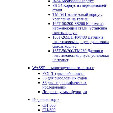
B-54 Бронзовый корпус
SS-54 Корпус из нержавеющей
стали
TM-54 Пластиковый корпус,
крепление на транец
165T-50/200-SS260 Корпус из
нержавеющей стали, установка
сквозь корпус.
165T/265LH-PM488 Датчик в
пластиковом корпусе, установка
сквозь корпус
165T-50/200-TM260 Датчик в
пластиковом корпусе, установка
на транец
WASSP — многолучевые эхолоты »
F3X (L) для рыбопоиска
F3 для рыболовных судов
S3 для гидрографических
исследований
Лицензируемые функции
Гидролокатор »
CH-500
CH-600