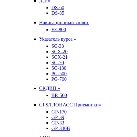
Лаг »
DS-60
DS-85
Навигационный эхолот
FE-800
Указатель курса »
SC-33
SCX-20
SCX-21
SC-70
SC-130
PG-500
PG-700
СКДВП »
BR-500
GPS/ГЛОНАСС Приемники»
GP-170
GP-39
GP-33
GP-330B