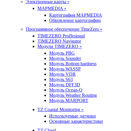
Электронные карты »
MAPMEDIA »
Картография MAPMEDIA
Обновление картографии
Программное обеспечение TimeZero »
TIMEZERO Proffesional
TIMEZERO Navigator
Модули TIMEZERO »
Модуль PBG
Модуль Sounder
Модуль Bottom hardness
Модуль WASSP
Модуль VDR
Модуль S63
Модуль DFF3D
Модуль Ocean-O
Модуль Weather Routing
Модуль MARPORT
TZ Coastal Monitoring »
Используемые датчики
Основные характеристики
TZ Cloud