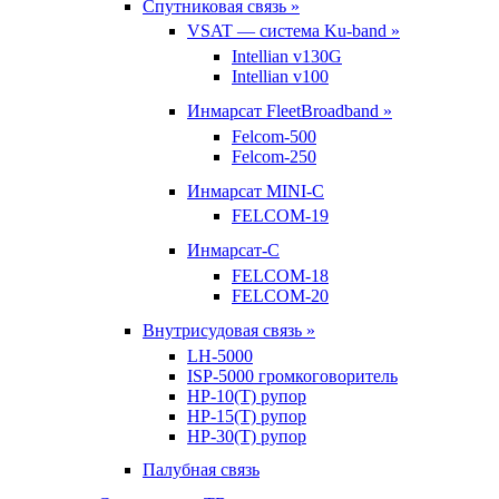
Спутниковая связь »
VSAT — система Ku-band »
Intellian v130G
Intellian v100
Инмарсат FleetBroadband »
Felcom-500
Felcom-250
Инмарсат MINI-C
FELCOM-19
Инмарсат-С
FELCOM-18
FELCOM-20
Внутрисудовая связь »
LH-5000
ISP-5000 громкоговоритель
HP-10(T) рупор
HP-15(T) рупор
HP-30(T) рупор
Палубная связь