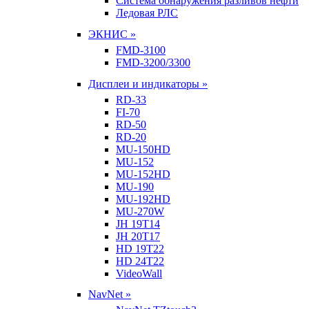
Система обнаружения разливов нефти
Ледовая РЛС
ЭКНИС »
FMD-3100
FMD-3200/3300
Дисплеи и индикаторы »
RD-33
FI-70
RD-50
RD-20
MU-150HD
MU-152
MU-152HD
MU-190
MU-192HD
MU-270W
JH 19T14
JH 20T17
HD 19T22
HD 24T22
VideoWall
NavNet »