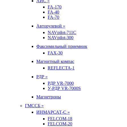
АИС »
FA-170
FA-40
FA-70
Авторулевой »
NAVpilot-711С
NAVpilot-300
Факсимильный приемник
FAX-30
Магнитный компас
REFLECTA-1
РДР »
РДР VR-7000
У-РДР VR-7000S
Магнетроны
ГМССБ »
ИНМАРСАТ-С »
FELCOM-18
FELCOM-20