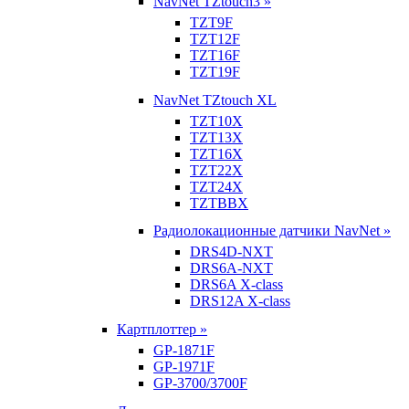
NavNet TZtouch3 »
TZT9F
TZT12F
TZT16F
TZT19F
NavNet TZtouch XL
TZT10X
TZT13X
TZT16X
TZT22X
TZT24X
TZTBBX
Радиолокационные датчики NavNet »
DRS4D-NXT
DRS6A-NXT
DRS6A X-class
DRS12A X-class
Картплоттер »
GP-1871F
GP-1971F
GP-3700/3700F