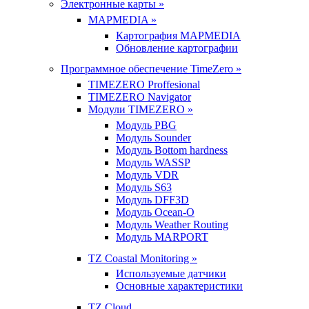
Электронные карты »
MAPMEDIA »
Картография MAPMEDIA
Обновление картографии
Программное обеспечение TimeZero »
TIMEZERO Proffesional
TIMEZERO Navigator
Модули TIMEZERO »
Модуль PBG
Модуль Sounder
Модуль Bottom hardness
Модуль WASSP
Модуль VDR
Модуль S63
Модуль DFF3D
Модуль Ocean-O
Модуль Weather Routing
Модуль MARPORT
TZ Coastal Monitoring »
Используемые датчики
Основные характеристики
TZ Cloud