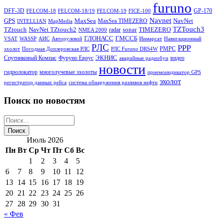
furuno
DFF-3D
GP-170
FELCOM-18
FELCOM-18/19
FELCOM-19
FICE-100
Navnet
GPS
MaxSea
NavNet
MaxSea TIMEZERO
INTELLIAN
MapMedia
TZTouch3
TZtouch
NavNet TZtouch2
sonar
TIMEZERO
radar
NMEA 2000
ГЛОНАСС
ГМССБ
VSAT
WASSP
АИС
Авторулевой
Инмарсат
Навигационный
РЛС
РРР
РМРС
эхолот
Погодная Доплеровская РЛС
РЛС Furuno DRS4W
ЭКНИС
Спутниковый Компас
Фуруно Еврус
видео
аварийные радиобуи
новости
гидролокатор
многолучевые эхолоты
приемоиндикатор GPS
эхолот
регистратор данных рейса
система обнаружения разливов нефти
Поиск по новостям
Июль 2026
Пн
Вт
Ср
Чт
Пт
Сб
Вс
1
2
3
4
5
6
7
8
9
10
11
12
13
14
15
16
17
18
19
20
21
22
23
24
25
26
27
28
29
30
31
« Фев