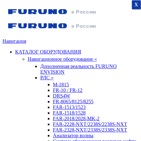
X
X
X
Навигация
КАТАЛОГ ОБОРУДОВАНИЯ
Навигационное оборудование »
Дополненная реальность FURUNO
ENVISION
РЛС »
M-1815
FR-10 / FR-12
DRS4W
FR-8065/8125/8255
FAR-1513/1523
FAR-1518/1528
FAR-2018/2028-MK-2
FAR-2228-NXT/2238S/2238S-NXT
FAR-2328-NXT/2338S/2338S-NXT
Анализатор волны