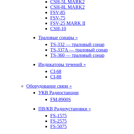
CSH-5L MARK2
CSH-8L MARK2
FSV-85
FSV-75
FSV-25 MARK II
CSH-10
Траловые сонары »
TS-332 — траловый сонар
TS-337A — траловый сонар
TS-360 — траловый сонар
Индикаторы течений »
CI-68
CI-88
Оборудование связи »
УКВ Радиостанции
FM-8900S
ПВ/КВ Радиоустановки »
FS-1575
FS-2575
FS-5075