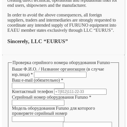
creating direct technical, operational and reputational risks for
end users, shipowners and the manufacturer.
In order to avoid the above consequences, all foreign
suppliers, traders and intermediaries are strongly requested to
coordinate any intended supply of FURUNO equipment into
EAEU member states exclusively through LLC “EURUS”.
Sincerely, LLC “EURUS”
Проверка серийного номера оборудования Furuno
Ваше Ф.И.О. / Название организации (в случае
юр.лица)
*
Ваш e-mail (обязательно)
*
Контактный телефон
Серийный номер оборудования Furuno
*
Модель оборудования Furuno для которого
проверяете серийный номер