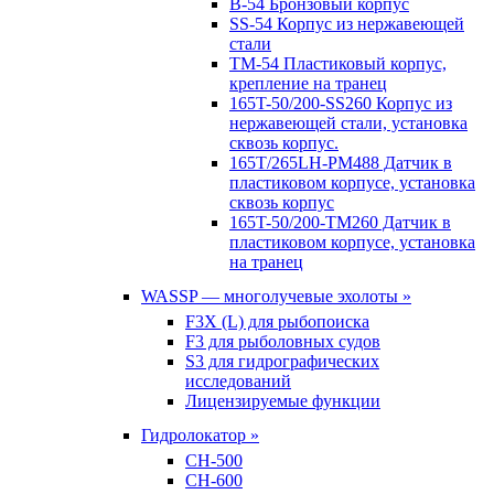
B-54 Бронзовый корпус
SS-54 Корпус из нержавеющей
стали
TM-54 Пластиковый корпус,
крепление на транец
165T-50/200-SS260 Корпус из
нержавеющей стали, установка
сквозь корпус.
165T/265LH-PM488 Датчик в
пластиковом корпусе, установка
сквозь корпус
165T-50/200-TM260 Датчик в
пластиковом корпусе, установка
на транец
WASSP — многолучевые эхолоты »
F3X (L) для рыбопоиска
F3 для рыболовных судов
S3 для гидрографических
исследований
Лицензируемые функции
Гидролокатор »
CH-500
CH-600