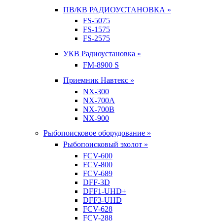
ПВ/КВ РАДИОУСТАНОВКА »
FS-5075
FS-1575
FS-2575
УКВ Радиоустановка »
FM-8900 S
Приемник Навтекс »
NX-300
NX-700A
NX-700B
NX-900
Рыбопоисковое оборудование »
Рыбопоисковый эхолот »
FCV-600
FCV-800
FCV-689
DFF-3D
DFF1-UHD+
DFF3-UHD
FCV-628
FCV-288