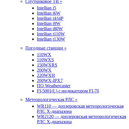
Спутниковое ТВ »
Intellian i5
Intellian i6W
Intellian i4/i4P
Intellian i9W
Intellian t80W
Intellian t110W
Intellian t130W
Погодные станции »
110WX
110WXS
150WXRS
200WX
220WXH
200WX-IPX7
ПО Weathercaster
FI-5001(L) с индикатором FI-70
Метеорологическая РЛС »
WR110 — доплеровская метеорологическая
РЛС X-диапазона
WR2120 — доплеровская метеорологическая
РЛС X-диапазона