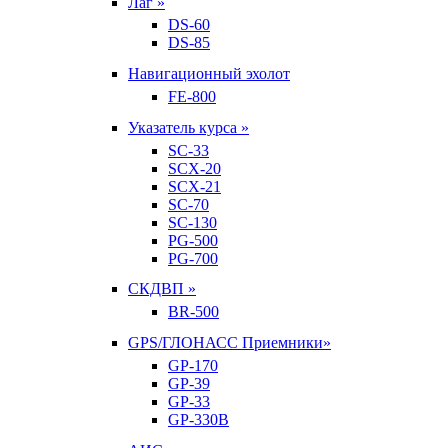
Лаг »
DS-60
DS-85
Навигационный эхолот
FE-800
Указатель курса »
SC-33
SCX-20
SCX-21
SC-70
SC-130
PG-500
PG-700
СКДВП »
BR-500
GPS/ГЛОНАСС Приемники»
GP-170
GP-39
GP-33
GP-330B