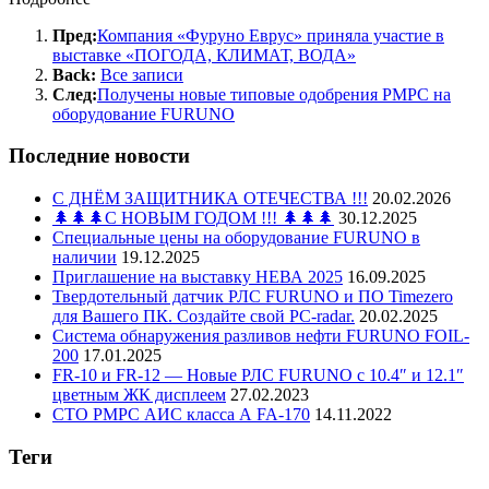
Пред:
Компания «Фуруно Еврус» приняла участие в
выставке «ПОГОДА, КЛИМАТ, ВОДА»
Back:
Все записи
След:
Получены новые типовые одобрения РМРС на
оборудование FURUNO
Последние новости
С ДНЁМ ЗАЩИТНИКА ОТЕЧЕСТВА !!!
20.02.2026
🌲🌲🌲С НОВЫМ ГОДОМ !!! 🌲🌲🌲
30.12.2025
Специальные цены на оборудование FURUNO в
наличии
19.12.2025
Приглашение на выставку НЕВА 2025
16.09.2025
Твердотельный датчик РЛС FURUNO и ПО Timezero
для Вашего ПК. Создайте свой PC-radar.
20.02.2025
Система обнаружения разливов нефти FURUNO FOIL-
200
17.01.2025
FR-10 и FR-12 — Новые РЛС FURUNO c 10.4″ и 12.1″
цветным ЖК дисплеем
27.02.2023
СТО РМРС АИС класса А FA-170
14.11.2022
Теги