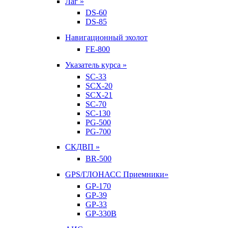
Лаг »
DS-60
DS-85
Навигационный эхолот
FE-800
Указатель курса »
SC-33
SCX-20
SCX-21
SC-70
SC-130
PG-500
PG-700
СКДВП »
BR-500
GPS/ГЛОНАСС Приемники»
GP-170
GP-39
GP-33
GP-330B