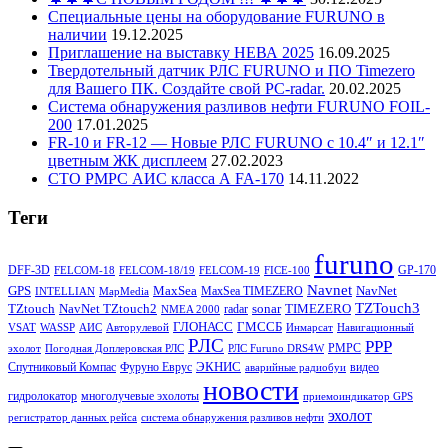
Специальные цены на оборудование FURUNO в
наличии
19.12.2025
Приглашение на выставку НЕВА 2025
16.09.2025
Твердотельный датчик РЛС FURUNO и ПО Timezero
для Вашего ПК. Создайте свой PC-radar.
20.02.2025
Система обнаружения разливов нефти FURUNO FOIL-
200
17.01.2025
FR-10 и FR-12 — Новые РЛС FURUNO c 10.4″ и 12.1″
цветным ЖК дисплеем
27.02.2023
СТО РМРС АИС класса А FA-170
14.11.2022
Теги
furuno
DFF-3D
GP-170
FELCOM-18
FELCOM-18/19
FELCOM-19
FICE-100
Navnet
GPS
MaxSea
NavNet
MaxSea TIMEZERO
INTELLIAN
MapMedia
TZTouch3
TZtouch
NavNet TZtouch2
sonar
TIMEZERO
radar
NMEA 2000
ГЛОНАСС
ГМССБ
VSAT
WASSP
АИС
Авторулевой
Инмарсат
Навигационный
РЛС
РРР
РМРС
эхолот
Погодная Доплеровская РЛС
РЛС Furuno DRS4W
ЭКНИС
Спутниковый Компас
Фуруно Еврус
видео
аварийные радиобуи
новости
гидролокатор
многолучевые эхолоты
приемоиндикатор GPS
эхолот
регистратор данных рейса
система обнаружения разливов нефти