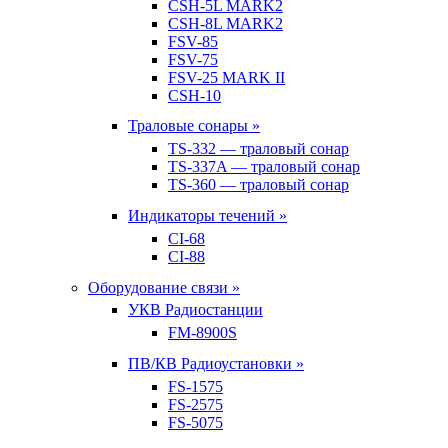
CSH-5L MARK2
CSH-8L MARK2
FSV-85
FSV-75
FSV-25 MARK II
CSH-10
Траловые сонары »
TS-332 — траловый сонар
TS-337A — траловый сонар
TS-360 — траловый сонар
Индикаторы течений »
CI-68
CI-88
Оборудование связи »
УКВ Радиостанции
FM-8900S
ПВ/КВ Радиоустановки »
FS-1575
FS-2575
FS-5075