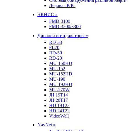
Система обнаружения разливов нефти
Ледовая РЛС
ЭКНИС »
FMD-3100
FMD-3200/3300
Дисплеи и индикаторы »
RD-33
FI-70
RD-50
RD-20
MU-150HD
MU-152
MU-152HD
MU-190
MU-192HD
MU-270W
JH 19T14
JH 20T17
HD 19T22
HD 24T22
VideoWall
NavNet »