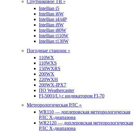
Спутниковое ТВ »
Intellian i5
Intellian i6W
Intellian i4/i4P
Intellian i9W
Intellian t80W
Intellian t110W
Intellian t130W
Погодные станции »
110WX
110WXS
150WXRS
200WX
220WXH
200WX-IPX7
ПО Weathercaster
FI-5001(L) с индикатором FI-70
Метеорологическая РЛС »
WR110 — доплеровская метеорологическая
РЛС X-диапазона
WR2120 — доплеровская метеорологическая
РЛС X-диапазона