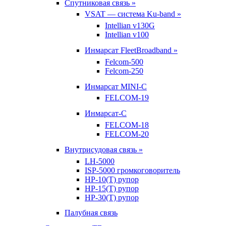
Спутниковая связь »
VSAT — система Ku-band »
Intellian v130G
Intellian v100
Инмарсат FleetBroadband »
Felcom-500
Felcom-250
Инмарсат MINI-C
FELCOM-19
Инмарсат-С
FELCOM-18
FELCOM-20
Внутрисудовая связь »
LH-5000
ISP-5000 громкоговоритель
HP-10(T) рупор
HP-15(T) рупор
HP-30(T) рупор
Палубная связь