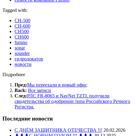
Tagged with:
CH-500
CH-600
CH500
CH600
furuno
sonar
sounder
гидролокатор
новости
Подробнее
Пред:
Мы переехали в новый офис
Back:
Все записи
След:
РЛС FR-8065 и NavNet TZTL получили
свидетельства об одобрении типа Российского Речного
Регистра.
Последние новости
С ДНЁМ ЗАЩИТНИКА ОТЕЧЕСТВА !!!
20.02.2026
🌲🌲🌲С НОВЫМ ГОДОМ !!! 🌲🌲🌲
30.12.2025