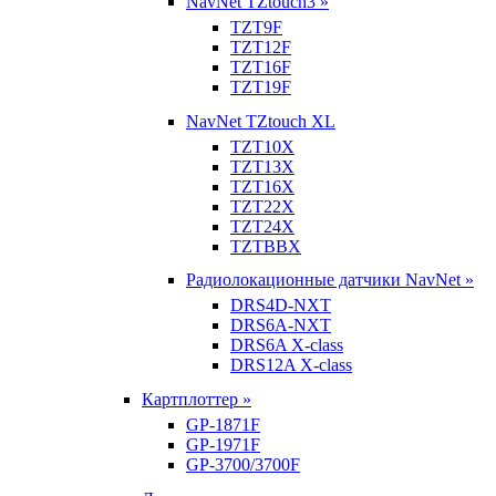
NavNet TZtouch3 »
TZT9F
TZT12F
TZT16F
TZT19F
NavNet TZtouch XL
TZT10X
TZT13X
TZT16X
TZT22X
TZT24X
TZTBBX
Радиолокационные датчики NavNet »
DRS4D-NXT
DRS6A-NXT
DRS6A X-class
DRS12A X-class
Картплоттер »
GP-1871F
GP-1971F
GP-3700/3700F