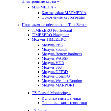
Электронные карты »
MAPMEDIA »
Картография MAPMEDIA
Обновление картографии
Программное обеспечение TimeZero »
TIMEZERO Proffesional
TIMEZERO Navigator
Модули TIMEZERO »
Модуль PBG
Модуль Sounder
Модуль Bottom hardness
Модуль WASSP
Модуль VDR
Модуль S63
Модуль DFF3D
Модуль Ocean-O
Модуль Weather Routing
Модуль MARPORT
TZ Coastal Monitoring »
Используемые датчики
Основные характеристики
TZ Cloud