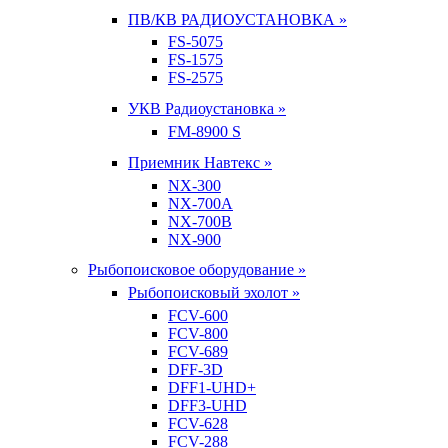
ПВ/КВ РАДИОУСТАНОВКА »
FS-5075
FS-1575
FS-2575
УКВ Радиоустановка »
FM-8900 S
Приемник Навтекс »
NX-300
NX-700A
NX-700B
NX-900
Рыбопоисковое оборудование »
Рыбопоисковый эхолот »
FCV-600
FCV-800
FCV-689
DFF-3D
DFF1-UHD+
DFF3-UHD
FCV-628
FCV-288