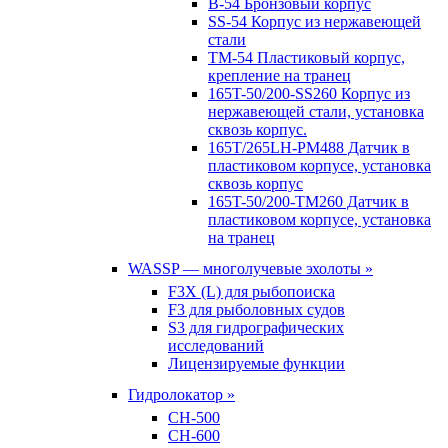
B-54 Бронзовый корпус
SS-54 Корпус из нержавеющей
стали
TM-54 Пластиковый корпус,
крепление на транец
165T-50/200-SS260 Корпус из
нержавеющей стали, установка
сквозь корпус.
165T/265LH-PM488 Датчик в
пластиковом корпусе, установка
сквозь корпус
165T-50/200-TM260 Датчик в
пластиковом корпусе, установка
на транец
WASSP — многолучевые эхолоты »
F3X (L) для рыбопоиска
F3 для рыболовных судов
S3 для гидрографических
исследований
Лицензируемые функции
Гидролокатор »
CH-500
CH-600