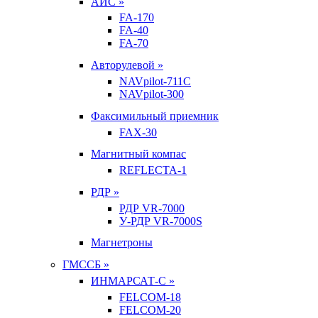
АИС »
FA-170
FA-40
FA-70
Авторулевой »
NAVpilot-711С
NAVpilot-300
Факсимильный приемник
FAX-30
Магнитный компас
REFLECTA-1
РДР »
РДР VR-7000
У-РДР VR-7000S
Магнетроны
ГМССБ »
ИНМАРСАТ-С »
FELCOM-18
FELCOM-20