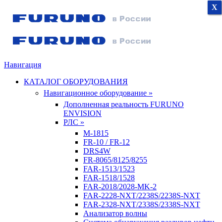
X
X
X
Навигация
КАТАЛОГ ОБОРУДОВАНИЯ
Навигационное оборудование »
Дополненная реальность FURUNO
ENVISION
РЛС »
M-1815
FR-10 / FR-12
DRS4W
FR-8065/8125/8255
FAR-1513/1523
FAR-1518/1528
FAR-2018/2028-MK-2
FAR-2228-NXT/2238S/2238S-NXT
FAR-2328-NXT/2338S/2338S-NXT
Анализатор волны