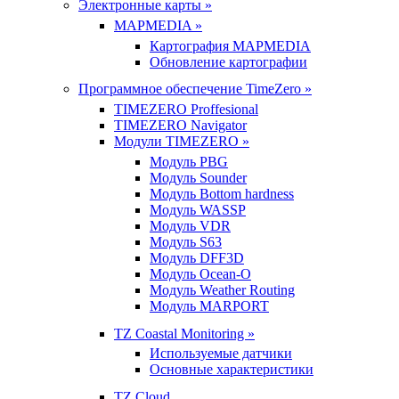
Электронные карты »
MAPMEDIA »
Картография MAPMEDIA
Обновление картографии
Программное обеспечение TimeZero »
TIMEZERO Proffesional
TIMEZERO Navigator
Модули TIMEZERO »
Модуль PBG
Модуль Sounder
Модуль Bottom hardness
Модуль WASSP
Модуль VDR
Модуль S63
Модуль DFF3D
Модуль Ocean-O
Модуль Weather Routing
Модуль MARPORT
TZ Coastal Monitoring »
Используемые датчики
Основные характеристики
TZ Cloud