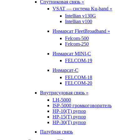
Спутниковая связь »
VSAT — система Ku-band »
Intellian v130G
Intellian v100
Инмарсат FleetBroadband »
Felcom-500
Felcom-250
Инмарсат MINI-C
FELCOM-19
Инмарсат-С
FELCOM-18
FELCOM-20
Внутрисудовая связь »
LH-5000
ISP-5000 громкоговоритель
HP-10(T) рупор
HP-15(T) рупор
HP-30(T) рупор
Палубная связь