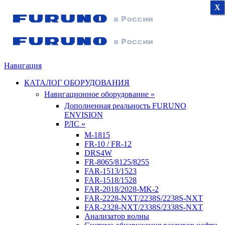
X
X
X
Навигация
КАТАЛОГ ОБОРУДОВАНИЯ
Навигационное оборудование »
Дополненная реальность FURUNO
ENVISION
РЛС »
M-1815
FR-10 / FR-12
DRS4W
FR-8065/8125/8255
FAR-1513/1523
FAR-1518/1528
FAR-2018/2028-MK-2
FAR-2228-NXT/2238S/2238S-NXT
FAR-2328-NXT/2338S/2338S-NXT
Анализатор волны