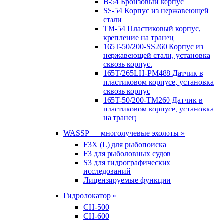
B-54 Бронзовый корпус
SS-54 Корпус из нержавеющей
стали
TM-54 Пластиковый корпус,
крепление на транец
165T-50/200-SS260 Корпус из
нержавеющей стали, установка
сквозь корпус.
165T/265LH-PM488 Датчик в
пластиковом корпусе, установка
сквозь корпус
165T-50/200-TM260 Датчик в
пластиковом корпусе, установка
на транец
WASSP — многолучевые эхолоты »
F3X (L) для рыбопоиска
F3 для рыболовных судов
S3 для гидрографических
исследований
Лицензируемые функции
Гидролокатор »
CH-500
CH-600