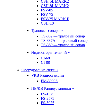
CSH-5L MARK2
CSH-8L MARK2
FSV-85
FSV-75
FSV-25 MARK II
CSH-10
Траловые сонары »
TS-332 — траловый сонар
TS-337A — траловый сонар
TS-360 — траловый сонар
Индикаторы течений »
CI-68
CI-88
Оборудование связи »
УКВ Радиостанции
FM-8900S
ПВ/КВ Радиоустановки »
FS-1575
FS-2575
FS-5075