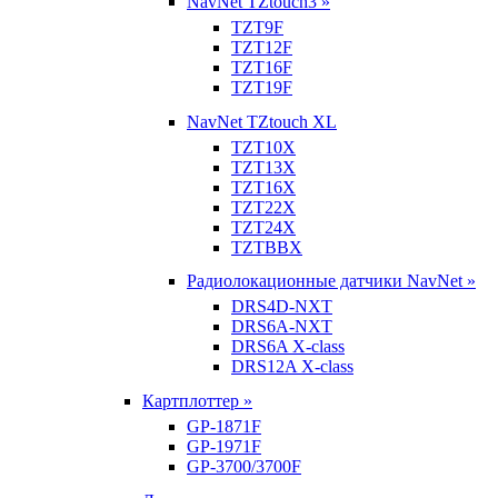
NavNet TZtouch3 »
TZT9F
TZT12F
TZT16F
TZT19F
NavNet TZtouch XL
TZT10X
TZT13X
TZT16X
TZT22X
TZT24X
TZTBBX
Радиолокационные датчики NavNet »
DRS4D-NXT
DRS6A-NXT
DRS6A X-class
DRS12A X-class
Картплоттер »
GP-1871F
GP-1971F
GP-3700/3700F