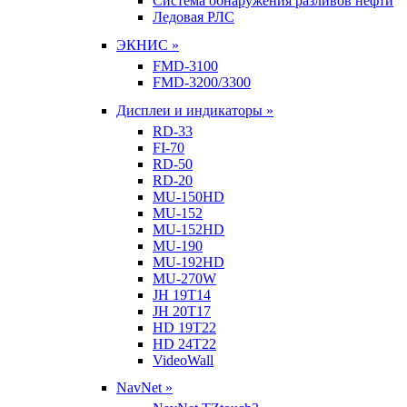
Система обнаружения разливов нефти
Ледовая РЛС
ЭКНИС »
FMD-3100
FMD-3200/3300
Дисплеи и индикаторы »
RD-33
FI-70
RD-50
RD-20
MU-150HD
MU-152
MU-152HD
MU-190
MU-192HD
MU-270W
JH 19T14
JH 20T17
HD 19T22
HD 24T22
VideoWall
NavNet »