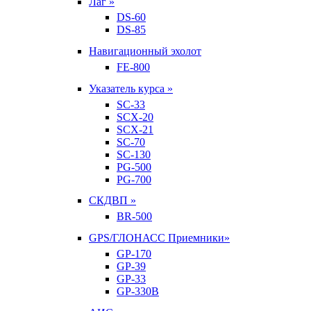
Лаг »
DS-60
DS-85
Навигационный эхолот
FE-800
Указатель курса »
SC-33
SCX-20
SCX-21
SC-70
SC-130
PG-500
PG-700
СКДВП »
BR-500
GPS/ГЛОНАСС Приемники»
GP-170
GP-39
GP-33
GP-330B