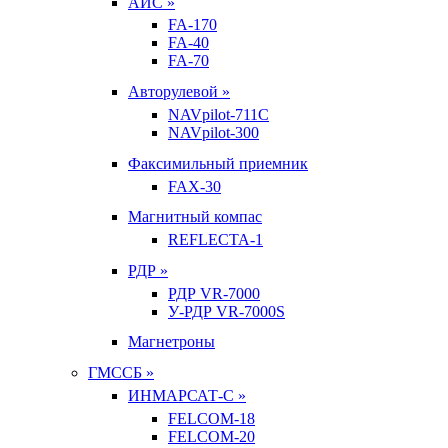
АИС »
FA-170
FA-40
FA-70
Авторулевой »
NAVpilot-711С
NAVpilot-300
Факсимильный приемник
FAX-30
Магнитный компас
REFLECTA-1
РДР »
РДР VR-7000
У-РДР VR-7000S
Магнетроны
ГМССБ »
ИНМАРСАТ-С »
FELCOM-18
FELCOM-20