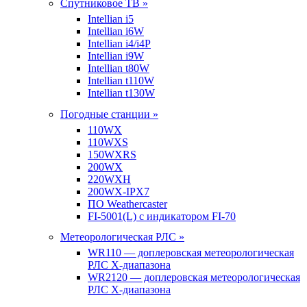
Спутниковое ТВ »
Intellian i5
Intellian i6W
Intellian i4/i4P
Intellian i9W
Intellian t80W
Intellian t110W
Intellian t130W
Погодные станции »
110WX
110WXS
150WXRS
200WX
220WXH
200WX-IPX7
ПО Weathercaster
FI-5001(L) с индикатором FI-70
Метеорологическая РЛС »
WR110 — доплеровская метеорологическая
РЛС X-диапазона
WR2120 — доплеровская метеорологическая
РЛС X-диапазона