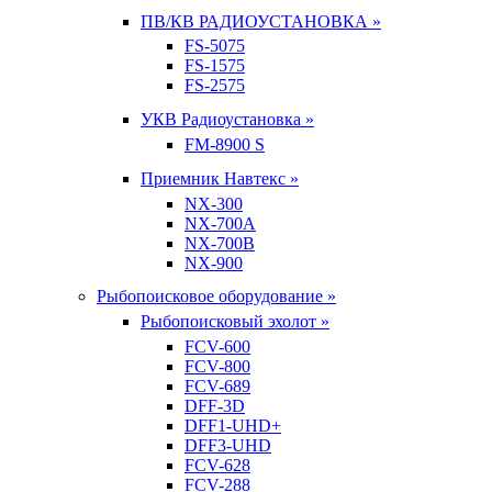
ПВ/КВ РАДИОУСТАНОВКА »
FS-5075
FS-1575
FS-2575
УКВ Радиоустановка »
FM-8900 S
Приемник Навтекс »
NX-300
NX-700A
NX-700B
NX-900
Рыбопоисковое оборудование »
Рыбопоисковый эхолот »
FCV-600
FCV-800
FCV-689
DFF-3D
DFF1-UHD+
DFF3-UHD
FCV-628
FCV-288