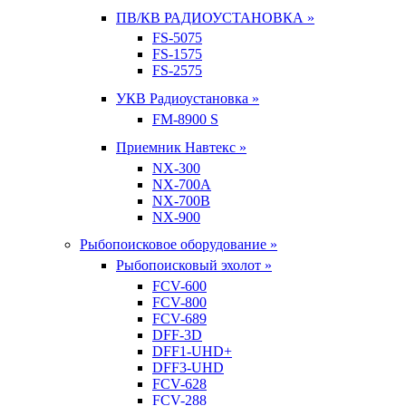
ПВ/КВ РАДИОУСТАНОВКА »
FS-5075
FS-1575
FS-2575
УКВ Радиоустановка »
FM-8900 S
Приемник Навтекс »
NX-300
NX-700A
NX-700B
NX-900
Рыбопоисковое оборудование »
Рыбопоисковый эхолот »
FCV-600
FCV-800
FCV-689
DFF-3D
DFF1-UHD+
DFF3-UHD
FCV-628
FCV-288