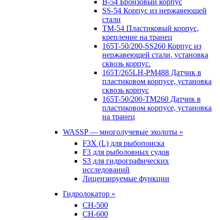
B-54 Бронзовый корпус
SS-54 Корпус из нержавеющей
стали
TM-54 Пластиковый корпус,
крепление на транец
165T-50/200-SS260 Корпус из
нержавеющей стали, установка
сквозь корпус.
165T/265LH-PM488 Датчик в
пластиковом корпусе, установка
сквозь корпус
165T-50/200-TM260 Датчик в
пластиковом корпусе, установка
на транец
WASSP — многолучевые эхолоты »
F3X (L) для рыбопоиска
F3 для рыболовных судов
S3 для гидрографических
исследований
Лицензируемые функции
Гидролокатор »
CH-500
CH-600