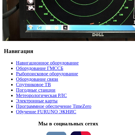
Навигация
Навигационное оборудование
Оборудование ГМССБ
Рыбопоисковое оборудование
Оборудование связи
Спутниковое ТВ
Погодные станции
Метеорологическая РЛС
Электронные карты
Программное обеспечение TimeZero
Обучение FURUNO ЭКНИС
Мы в социальных сетях