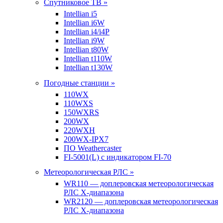
Спутниковое ТВ »
Intellian i5
Intellian i6W
Intellian i4/i4P
Intellian i9W
Intellian t80W
Intellian t110W
Intellian t130W
Погодные станции »
110WX
110WXS
150WXRS
200WX
220WXH
200WX-IPX7
ПО Weathercaster
FI-5001(L) с индикатором FI-70
Метеорологическая РЛС »
WR110 — доплеровская метеорологическая
РЛС X-диапазона
WR2120 — доплеровская метеорологическая
РЛС X-диапазона