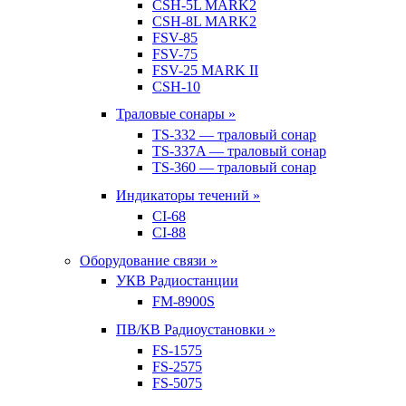
CSH-5L MARK2
CSH-8L MARK2
FSV-85
FSV-75
FSV-25 MARK II
CSH-10
Траловые сонары »
TS-332 — траловый сонар
TS-337A — траловый сонар
TS-360 — траловый сонар
Индикаторы течений »
CI-68
CI-88
Оборудование связи »
УКВ Радиостанции
FM-8900S
ПВ/КВ Радиоустановки »
FS-1575
FS-2575
FS-5075