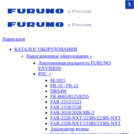
X
X
X
Навигация
КАТАЛОГ ОБОРУДОВАНИЯ
Навигационное оборудование »
Дополненная реальность FURUNO
ENVISION
РЛС »
M-1815
FR-10 / FR-12
DRS4W
FR-8065/8125/8255
FAR-1513/1523
FAR-1518/1528
FAR-2018/2028-MK-2
FAR-2228-NXT/2238S/2238S-NXT
FAR-2328-NXT/2338S/2338S-NXT
Анализатор волны