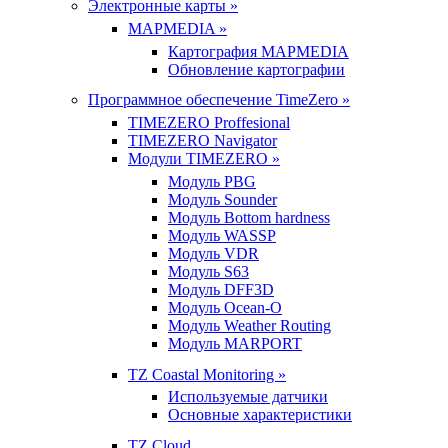
Электронные карты »
MAPMEDIA »
Картография MAPMEDIA
Обновление картографии
Программное обеспечение TimeZero »
TIMEZERO Proffesional
TIMEZERO Navigator
Модули TIMEZERO »
Модуль PBG
Модуль Sounder
Модуль Bottom hardness
Модуль WASSP
Модуль VDR
Модуль S63
Модуль DFF3D
Модуль Ocean-O
Модуль Weather Routing
Модуль MARPORT
TZ Coastal Monitoring »
Используемые датчики
Основные характеристики
TZ Cloud