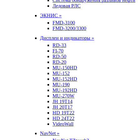
Система обнаружения разливов нефти
Ледовая РЛС
ЭКНИС »
FMD-3100
FMD-3200/3300
Дисплеи и индикаторы »
RD-33
FI-70
RD-50
RD-20
MU-150HD
MU-152
MU-152HD
MU-190
MU-192HD
MU-270W
JH 19T14
JH 20T17
HD 19T22
HD 24T22
VideoWall
NavNet »