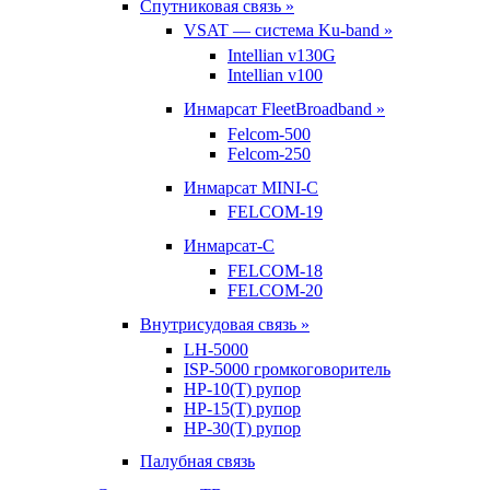
Спутниковая связь »
VSAT — система Ku-band »
Intellian v130G
Intellian v100
Инмарсат FleetBroadband »
Felcom-500
Felcom-250
Инмарсат MINI-C
FELCOM-19
Инмарсат-С
FELCOM-18
FELCOM-20
Внутрисудовая связь »
LH-5000
ISP-5000 громкоговоритель
HP-10(T) рупор
HP-15(T) рупор
HP-30(T) рупор
Палубная связь