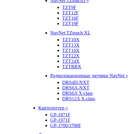
NavNet TZtouch3 »
TZT9F
TZT12F
TZT16F
TZT19F
NavNet TZtouch XL
TZT10X
TZT13X
TZT16X
TZT22X
TZT24X
TZTBBX
Радиолокационные датчики NavNet »
DRS4D-NXT
DRS6A-NXT
DRS6A X-class
DRS12A X-class
Картплоттер »
GP-1871F
GP-1971F
GP-3700/3700F