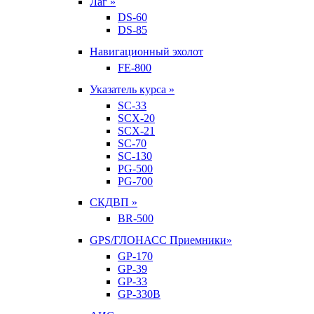
Лаг »
DS-60
DS-85
Навигационный эхолот
FE-800
Указатель курса »
SC-33
SCX-20
SCX-21
SC-70
SC-130
PG-500
PG-700
СКДВП »
BR-500
GPS/ГЛОНАСС Приемники»
GP-170
GP-39
GP-33
GP-330B