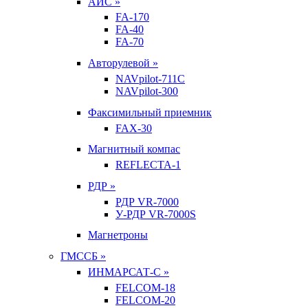
АИС »
FA-170
FA-40
FA-70
Авторулевой »
NAVpilot-711С
NAVpilot-300
Факсимильный приемник
FAX-30
Магнитный компас
REFLECTA-1
РДР »
РДР VR-7000
У-РДР VR-7000S
Магнетроны
ГМССБ »
ИНМАРСАТ-С »
FELCOM-18
FELCOM-20