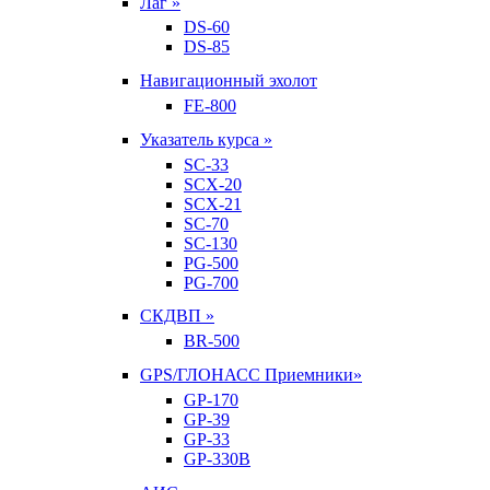
Лаг »
DS-60
DS-85
Навигационный эхолот
FE-800
Указатель курса »
SC-33
SCX-20
SCX-21
SC-70
SC-130
PG-500
PG-700
СКДВП »
BR-500
GPS/ГЛОНАСС Приемники»
GP-170
GP-39
GP-33
GP-330B