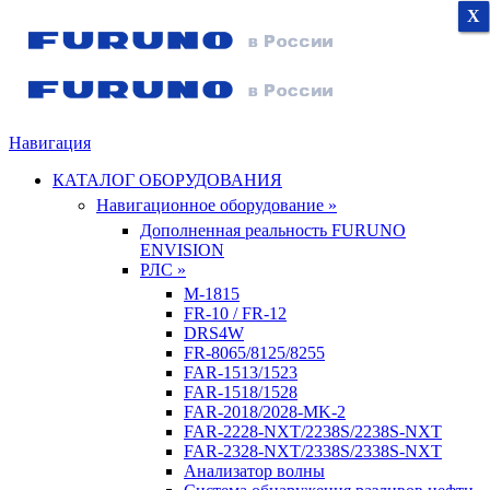
X
X
X
Навигация
КАТАЛОГ ОБОРУДОВАНИЯ
Навигационное оборудование »
Дополненная реальность FURUNO
ENVISION
РЛС »
M-1815
FR-10 / FR-12
DRS4W
FR-8065/8125/8255
FAR-1513/1523
FAR-1518/1528
FAR-2018/2028-MK-2
FAR-2228-NXT/2238S/2238S-NXT
FAR-2328-NXT/2338S/2338S-NXT
Анализатор волны