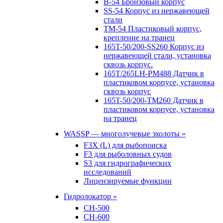
B-54 Бронзовый корпус
SS-54 Корпус из нержавеющей
стали
TM-54 Пластиковый корпус,
крепление на транец
165T-50/200-SS260 Корпус из
нержавеющей стали, установка
сквозь корпус.
165T/265LH-PM488 Датчик в
пластиковом корпусе, установка
сквозь корпус
165T-50/200-TM260 Датчик в
пластиковом корпусе, установка
на транец
WASSP — многолучевые эхолоты »
F3X (L) для рыбопоиска
F3 для рыболовных судов
S3 для гидрографических
исследований
Лицензируемые функции
Гидролокатор »
CH-500
CH-600