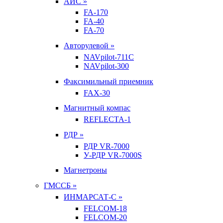
АИС »
FA-170
FA-40
FA-70
Авторулевой »
NAVpilot-711С
NAVpilot-300
Факсимильный приемник
FAX-30
Магнитный компас
REFLECTA-1
РДР »
РДР VR-7000
У-РДР VR-7000S
Магнетроны
ГМССБ »
ИНМАРСАТ-С »
FELCOM-18
FELCOM-20