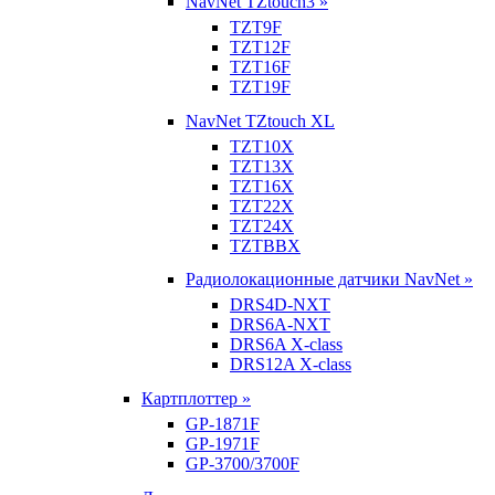
NavNet TZtouch3 »
TZT9F
TZT12F
TZT16F
TZT19F
NavNet TZtouch XL
TZT10X
TZT13X
TZT16X
TZT22X
TZT24X
TZTBBX
Радиолокационные датчики NavNet »
DRS4D-NXT
DRS6A-NXT
DRS6A X-class
DRS12A X-class
Картплоттер »
GP-1871F
GP-1971F
GP-3700/3700F