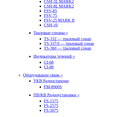
CSH-5L MARK2
CSH-8L MARK2
FSV-85
FSV-75
FSV-25 MARK II
CSH-10
Траловые сонары »
TS-332 — траловый сонар
TS-337A — траловый сонар
TS-360 — траловый сонар
Индикаторы течений »
CI-68
CI-88
Оборудование связи »
УКВ Радиостанции
FM-8900S
ПВ/КВ Радиоустановки »
FS-1575
FS-2575
FS-5075