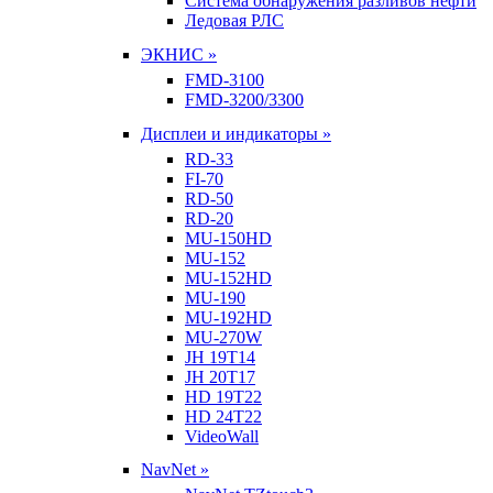
Система обнаружения разливов нефти
Ледовая РЛС
ЭКНИС »
FMD-3100
FMD-3200/3300
Дисплеи и индикаторы »
RD-33
FI-70
RD-50
RD-20
MU-150HD
MU-152
MU-152HD
MU-190
MU-192HD
MU-270W
JH 19T14
JH 20T17
HD 19T22
HD 24T22
VideoWall
NavNet »