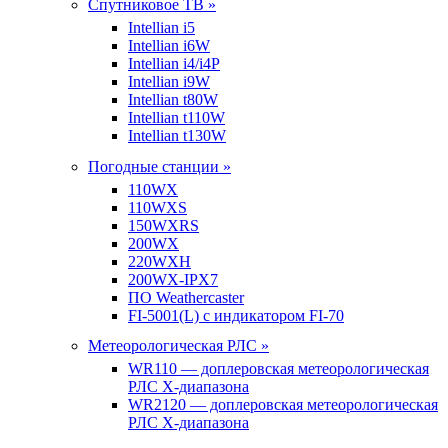
Спутниковое ТВ »
Intellian i5
Intellian i6W
Intellian i4/i4P
Intellian i9W
Intellian t80W
Intellian t110W
Intellian t130W
Погодные станции »
110WX
110WXS
150WXRS
200WX
220WXH
200WX-IPX7
ПО Weathercaster
FI-5001(L) с индикатором FI-70
Метеорологическая РЛС »
WR110 — доплеровская метеорологическая
РЛС X-диапазона
WR2120 — доплеровская метеорологическая
РЛС X-диапазона