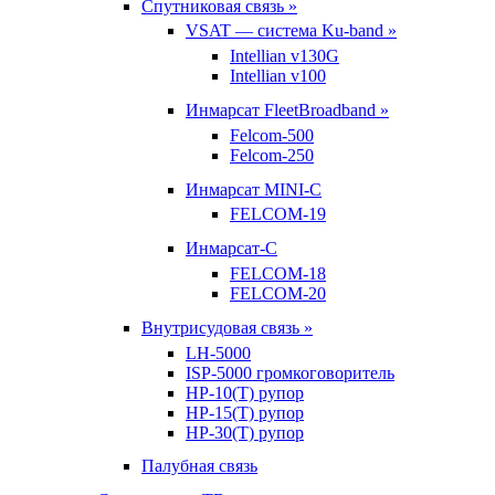
Спутниковая связь »
VSAT — система Ku-band »
Intellian v130G
Intellian v100
Инмарсат FleetBroadband »
Felcom-500
Felcom-250
Инмарсат MINI-C
FELCOM-19
Инмарсат-С
FELCOM-18
FELCOM-20
Внутрисудовая связь »
LH-5000
ISP-5000 громкоговоритель
HP-10(T) рупор
HP-15(T) рупор
HP-30(T) рупор
Палубная связь