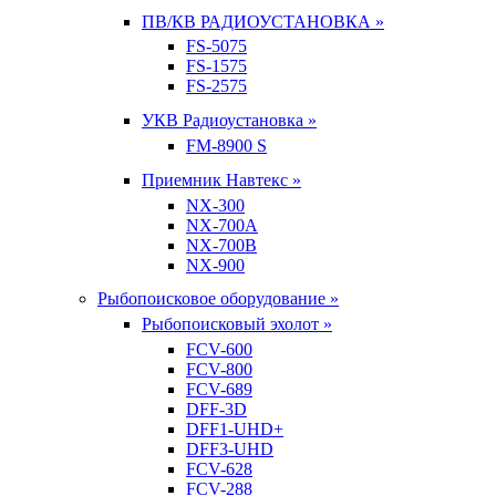
ПВ/КВ РАДИОУСТАНОВКА »
FS-5075
FS-1575
FS-2575
УКВ Радиоустановка »
FM-8900 S
Приемник Навтекс »
NX-300
NX-700A
NX-700B
NX-900
Рыбопоисковое оборудование »
Рыбопоисковый эхолот »
FCV-600
FCV-800
FCV-689
DFF-3D
DFF1-UHD+
DFF3-UHD
FCV-628
FCV-288