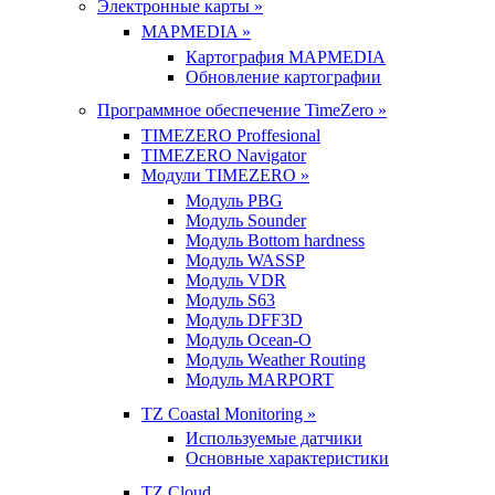
Электронные карты »
MAPMEDIA »
Картография MAPMEDIA
Обновление картографии
Программное обеспечение TimeZero »
TIMEZERO Proffesional
TIMEZERO Navigator
Модули TIMEZERO »
Модуль PBG
Модуль Sounder
Модуль Bottom hardness
Модуль WASSP
Модуль VDR
Модуль S63
Модуль DFF3D
Модуль Ocean-O
Модуль Weather Routing
Модуль MARPORT
TZ Coastal Monitoring »
Используемые датчики
Основные характеристики
TZ Cloud