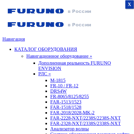
X
X
X
Навигация
КАТАЛОГ ОБОРУДОВАНИЯ
Навигационное оборудование »
Дополненная реальность FURUNO
ENVISION
РЛС »
M-1815
FR-10 / FR-12
DRS4W
FR-8065/8125/8255
FAR-1513/1523
FAR-1518/1528
FAR-2018/2028-MK-2
FAR-2228-NXT/2238S/2238S-NXT
FAR-2328-NXT/2338S/2338S-NXT
Анализатор волны