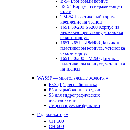
B-54 Бронзовый корпус
SS-54 Корпус из нержавеющей
стали
TM-54 Пластиковый корпус,
крепление на транец
165T-50/200-SS260 Корпус из
нержавеющей стали, установка
сквозь корпус.
165T/265LH-PM488 Датчик в
пластиковом корпусе, установка
сквозь корпус
165T-50/200-TM260 Датчик в
пластиковом корпусе, установка
на транец
WASSP — многолучевые эхолоты »
F3X (L) для рыбопоиска
F3 для рыболовных судов
S3 для гидрографических
исследований
Лицензируемые функции
Гидролокатор »
CH-500
CH-600