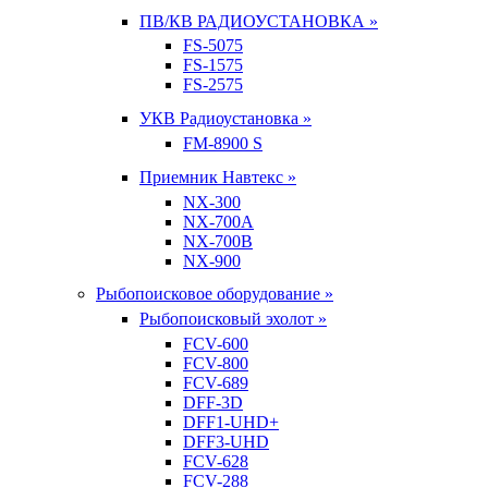
ПВ/КВ РАДИОУСТАНОВКА »
FS-5075
FS-1575
FS-2575
УКВ Радиоустановка »
FM-8900 S
Приемник Навтекс »
NX-300
NX-700A
NX-700B
NX-900
Рыбопоисковое оборудование »
Рыбопоисковый эхолот »
FCV-600
FCV-800
FCV-689
DFF-3D
DFF1-UHD+
DFF3-UHD
FCV-628
FCV-288