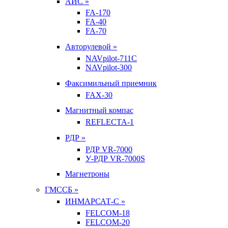
АИС »
FA-170
FA-40
FA-70
Авторулевой »
NAVpilot-711С
NAVpilot-300
Факсимильный приемник
FAX-30
Магнитный компас
REFLECTA-1
РДР »
РДР VR-7000
У-РДР VR-7000S
Магнетроны
ГМССБ »
ИНМАРСАТ-С »
FELCOM-18
FELCOM-20