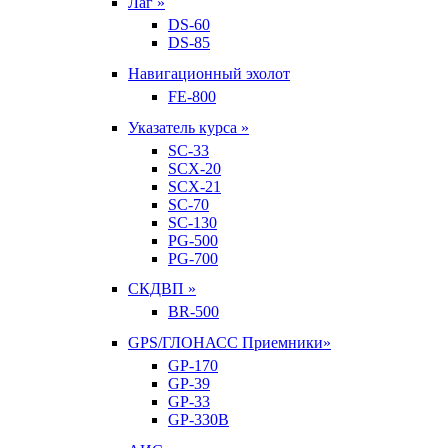
Лаг »
DS-60
DS-85
Навигационный эхолот
FE-800
Указатель курса »
SC-33
SCX-20
SCX-21
SC-70
SC-130
PG-500
PG-700
СКДВП »
BR-500
GPS/ГЛОНАСС Приемники»
GP-170
GP-39
GP-33
GP-330B