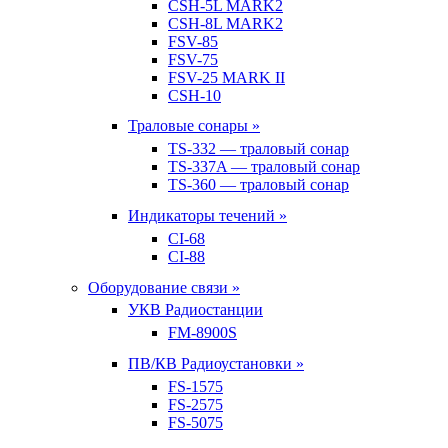
CSH-5L MARK2
CSH-8L MARK2
FSV-85
FSV-75
FSV-25 MARK II
CSH-10
Траловые сонары »
TS-332 — траловый сонар
TS-337A — траловый сонар
TS-360 — траловый сонар
Индикаторы течений »
CI-68
CI-88
Оборудование связи »
УКВ Радиостанции
FM-8900S
ПВ/КВ Радиоустановки »
FS-1575
FS-2575
FS-5075