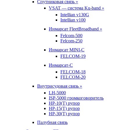
Спутниковая связь »
VSAT — система Ku-band »
Intellian v130G
Intellian v100
Инмарсат FleetBroadband »
Felcom-500
Felcom-250
Инмарсат MINI-C
FELCOM-19
Инмарсат-С
FELCOM-18
FELCOM-20
Внутрисудовая связь »
LH-5000
ISP-5000 громкоговоритель
HP-10(T) рупор
HP-15(T) рупор
HP-30(T) рупор
Палубная связь