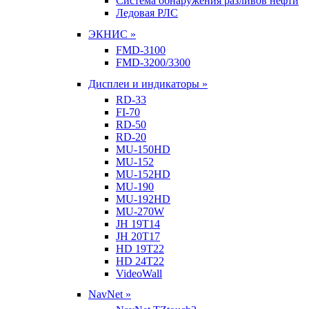
Система обнаружения разливов нефти
Ледовая РЛС
ЭКНИС »
FMD-3100
FMD-3200/3300
Дисплеи и индикаторы »
RD-33
FI-70
RD-50
RD-20
MU-150HD
MU-152
MU-152HD
MU-190
MU-192HD
MU-270W
JH 19T14
JH 20T17
HD 19T22
HD 24T22
VideoWall
NavNet »