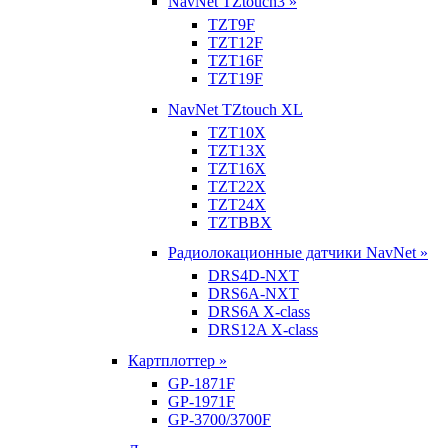
NavNet TZtouch3 »
TZT9F
TZT12F
TZT16F
TZT19F
NavNet TZtouch XL
TZT10X
TZT13X
TZT16X
TZT22X
TZT24X
TZTBBX
Радиолокационные датчики NavNet »
DRS4D-NXT
DRS6A-NXT
DRS6A X-class
DRS12A X-class
Картплоттер »
GP-1871F
GP-1971F
GP-3700/3700F