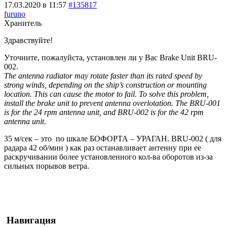
17.03.2020 в 11:57
#135817
furuno
Хранитель
Здравствуйте!
Уточните, пожалуйста, установлен ли у Вас Brake Unit BRU-
002.
The antenna radiator may rotate faster than its rated speed by
strong winds, depending on the ship’s construction or mounting
location. This can cause the motor to fail. To solve this problem,
install the brake unit to prevent antenna overlotation. The BRU-001
is for the 24 rpm antenna unit, and BRU-002 is for the 42 rpm
antenna unit
.
35 м/сек – это по шкале БОФОРТА – УРАГАН. BRU-002 ( для
радара 42 об/мин ) как раз останавливает антенну при ее
раскручивании более установленного кол-ва оборотов из-за
сильных порывов ветра.
Навигация