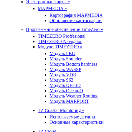
Электронные карты »
MAPMEDIA »
Картография MAPMEDIA
Обновление картографии
Программное обеспечение TimeZero »
TIMEZERO Proffesional
TIMEZERO Navigator
Модули TIMEZERO »
Модуль PBG
Модуль Sounder
Модуль Bottom hardness
Модуль WASSP
Модуль VDR
Модуль S63
Модуль DFF3D
Модуль Ocean-O
Модуль Weather Routing
Модуль MARPORT
TZ Coastal Monitoring »
Используемые датчики
Основные характеристики
TZ Cloud