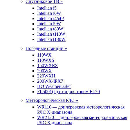
Спутниковое ТВ »
Intellian i5
Intellian i6W
Intellian i4/i4P
Intellian i9W
Intellian t80W
Intellian t110W
Intellian t130W
Погодные станции »
110WX
110WXS
150WXRS
200WX
220WXH
200WX-IPX7
ПО Weathercaster
FI-5001(L) с индикатором FI-70
Метеорологическая РЛС »
WR110 — доплеровская метеорологическая
РЛС X-диапазона
WR2120 — доплеровская метеорологическая
РЛС X-диапазона