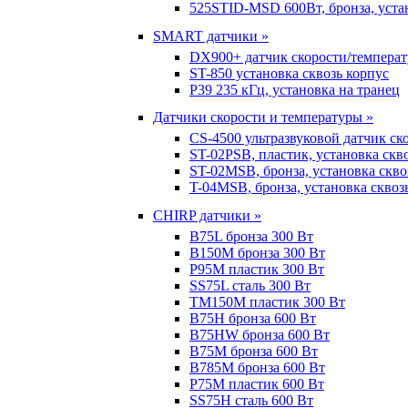
525STID-MSD 600Вт, бронза, устан
SMART датчики »
DX900+ датчик скорости/темпера
ST-850 установка сквозь корпус
P39 235 кГц, установка на транец
Датчики скорости и температуры »
CS-4500 ультразвуковой датчик ск
ST-02PSB, пластик, установка скв
ST-02MSB, бронза, установка скво
T-04MSB, бронза, установка сквоз
CHIRP датчики »
B75L бронза 300 Вт
B150M бронза 300 Вт
P95M пластик 300 Вт
SS75L сталь 300 Вт
TM150M пластик 300 Вт
B75H бронза 600 Вт
B75HW бронза 600 Вт
B75M бронза 600 Вт
B785M бронза 600 Вт
P75M пластик 600 Вт
SS75H сталь 600 Вт