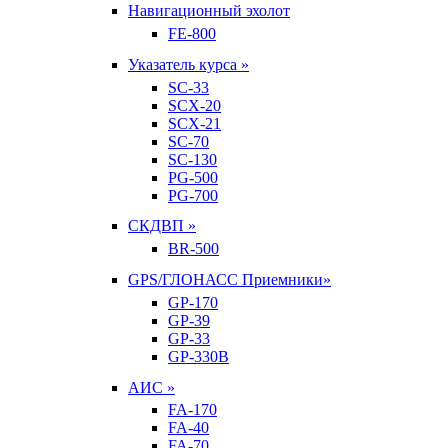
Навигационный эхолот
FE-800
Указатель курса »
SC-33
SCX-20
SCX-21
SC-70
SC-130
PG-500
PG-700
СКДВП »
BR-500
GPS/ГЛОНАСС Приемники»
GP-170
GP-39
GP-33
GP-330B
АИС »
FA-170
FA-40
FA-70