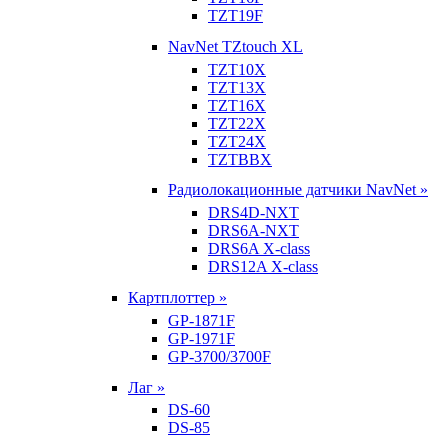
TZT19F
NavNet TZtouch XL
TZT10X
TZT13X
TZT16X
TZT22X
TZT24X
TZTBBX
Радиолокационные датчики NavNet »
DRS4D-NXT
DRS6A-NXT
DRS6A X-class
DRS12A X-class
Картплоттер »
GP-1871F
GP-1971F
GP-3700/3700F
Лаг »
DS-60
DS-85