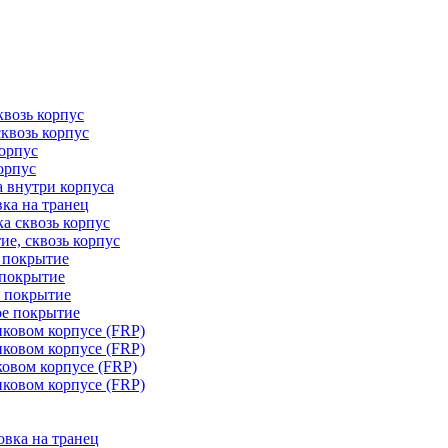
квозь корпус
сквозь корпус
корпус
орпус
а внутри корпуса
ка на транец
ка сквозь корпус
ие, сквозь корпус
е покрытие
 покрытие
е покрытие
ое покрытие
иковом корпусе (FRP)
иковом корпусе (FRP)
ковом корпусе (FRP)
иковом корпусе (FRP)
овка на транец