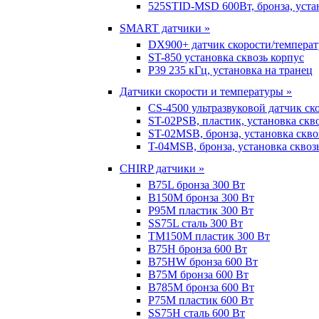
525STID-MSD 600Вт, бронза, устан
SMART датчики »
DX900+ датчик скорости/темпера
ST-850 установка сквозь корпус
P39 235 кГц, установка на транец
Датчики скорости и температуры »
CS-4500 ультразвуковой датчик ск
ST-02PSB, пластик, установка скв
ST-02MSB, бронза, установка скво
T-04MSB, бронза, установка сквоз
CHIRP датчики »
B75L бронза 300 Вт
B150M бронза 300 Вт
P95M пластик 300 Вт
SS75L сталь 300 Вт
TM150M пластик 300 Вт
B75H бронза 600 Вт
B75HW бронза 600 Вт
B75M бронза 600 Вт
B785M бронза 600 Вт
P75M пластик 600 Вт
SS75H сталь 600 Вт