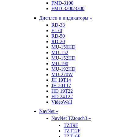
FMD-3100
FMD-3200/3300
Дисплеи и индикаторы »
RD-33
FI-70
RD-50
RD-20
MU-150HD
MU-152
MU-152HD
MU-190
MU-192HD
MU-270W
JH 19T14
JH 20T17
HD 19T22
HD 24T22
VideoWall
NavNet »
NavNet TZtouch3 »
TZT9F
TZT12F
TZT16F