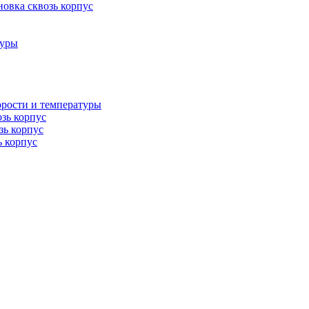
овка сквозь корпус
туры
орости и температуры
озь корпус
зь корпус
ь корпус