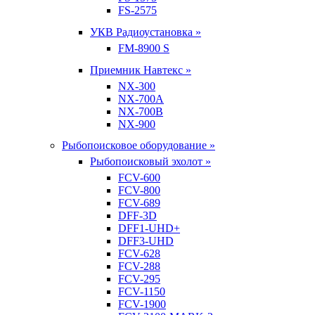
FS-2575
УКВ Радиоустановка »
FM-8900 S
Приемник Навтекс »
NX-300
NX-700A
NX-700B
NX-900
Рыбопоисковое оборудование »
Рыбопоисковый эхолот »
FCV-600
FCV-800
FCV-689
DFF-3D
DFF1-UHD+
DFF3-UHD
FCV-628
FCV-288
FCV-295
FCV-1150
FCV-1900