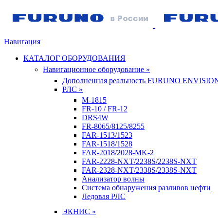
Навигация
КАТАЛОГ ОБОРУДОВАНИЯ
Навигационное оборудование »
Дополненная реальность FURUNO ENVISIO
РЛС »
M-1815
FR-10 / FR-12
DRS4W
FR-8065/8125/8255
FAR-1513/1523
FAR-1518/1528
FAR-2018/2028-MK-2
FAR-2228-NXT/2238S/2238S-NXT
FAR-2328-NXT/2338S/2338S-NXT
Анализатор волны
Система обнаружения разливов нефти
Ледовая РЛС
ЭКНИС »