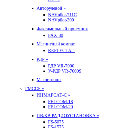
Авторулевой »
NAVpilot-711С
NAVpilot-300
Факсимильный приемник
FAX-30
Магнитный компас
REFLECTA-1
РДР »
РДР VR-7000
У-РДР VR-7000S
Магнетроны
ГМССБ »
ИНМАРСАТ-С »
FELCOM-18
FELCOM-20
ПВ/КВ РАДИОУСТАНОВКА »
FS-5075
FS-1575