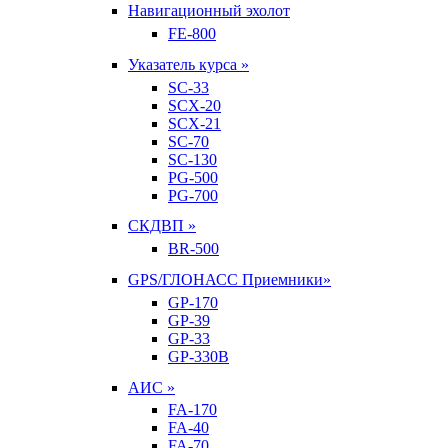
Навигационный эхолот
FE-800
Указатель курса »
SC-33
SCX-20
SCX-21
SC-70
SC-130
PG-500
PG-700
СКДВП »
BR-500
GPS/ГЛОНАСС Приемники»
GP-170
GP-39
GP-33
GP-330B
АИС »
FA-170
FA-40
FA-70