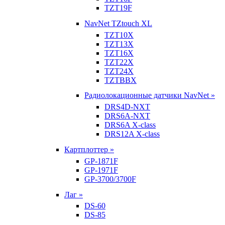
TZT19F
NavNet TZtouch XL
TZT10X
TZT13X
TZT16X
TZT22X
TZT24X
TZTBBX
Радиолокационные датчики NavNet »
DRS4D-NXT
DRS6A-NXT
DRS6A X-class
DRS12A X-class
Картплоттер »
GP-1871F
GP-1971F
GP-3700/3700F
Лаг »
DS-60
DS-85