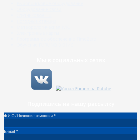
Рыбопоисковое оборудование
Оборудование связи
Спутниковое ТВ
Погодные станции
Метеорологическая РЛС
Электронные карты
Программное обеспечение TimeZero
Обучение FURUNO ЭКНИС
Мы в социальных сетях
Подпишись на нашу рассылку
*
Ф.И.О / Название компании
*
E-mail