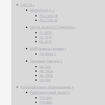
ГМССБ »
ИНМАРСАТ-С »
FELCOM-18
FELCOM-20
ПВ/КВ РАДИОУСТАНОВКА »
FS-5075
FS-1575
FS-2575
УКВ Радиоустановка »
FM-8900 S
Приемник Навтекс »
NX-300
NX-700A
NX-700B
NX-900
Рыбопоисковое оборудование »
Рыбопоисковый эхолот »
FCV-600
FCV-800