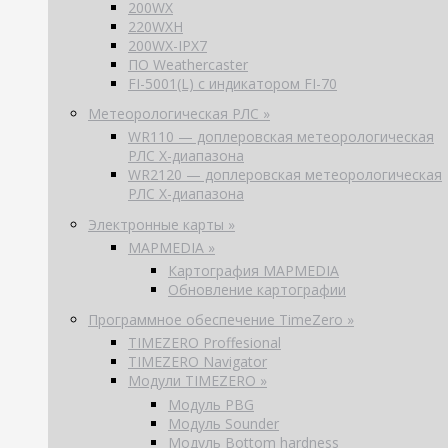
200WX
220WXH
200WX-IPX7
ПО Weathercaster
FI-5001(L) с индикатором FI-70
Метеорологическая РЛС »
WR110 — доплеровская метеорологическая
РЛС X-диапазона
WR2120 — доплеровская метеорологическая
РЛС X-диапазона
Электронные карты »
MAPMEDIA »
Картография MAPMEDIA
Обновление картографии
Программное обеспечение TimeZero »
TIMEZERO Proffesional
TIMEZERO Navigator
Модули TIMEZERO »
Модуль PBG
Модуль Sounder
Модуль Bottom hardness