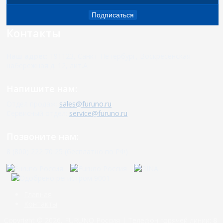
Подписаться
Контакты
Наш адрес:
191123, Санкт-Петербург, Воскресенская
набережная д. 12, лит.А
Напишите нам:
Отдел продаж:
sales@furuno.ru
Сервисный отдел:
service@furuno.ru
Позвоните нам:
8 (800) 222 70 25 (бесплатно по РФ)
Главная
Контакты
Copyright © 2026, FURUNO Россия | Телефон горячей линии:
8