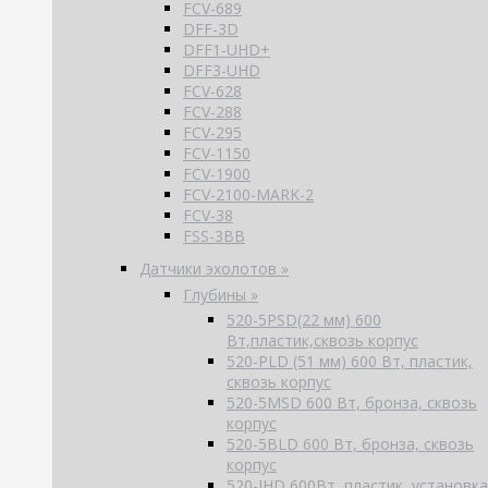
FCV-689
DFF-3D
DFF1-UHD+
DFF3-UHD
FCV-628
FCV-288
FCV-295
FCV-1150
FCV-1900
FCV-2100-MARK-2
FCV-38
FSS-3BB
Датчики эхолотов »
Глубины »
520-5PSD(22 мм) 600
Вт,пластик,сквозь корпус
520-PLD (51 мм) 600 Вт, пластик,
сквозь корпус
520-5MSD 600 Вт, бронза, сквозь
корпус
520-5BLD 600 Вт, бронза, сквозь
корпус
520-IHD 600Вт, пластик, установка