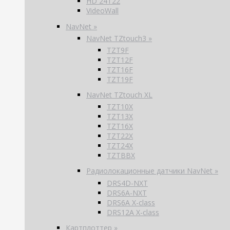
HD 24T22
VideoWall
NavNet »
NavNet TZtouch3 »
TZT9F
TZT12F
TZT16F
TZT19F
NavNet TZtouch XL
TZT10X
TZT13X
TZT16X
TZT22X
TZT24X
TZTBBX
Радиолокационные датчики NavNet »
DRS4D-NXT
DRS6A-NXT
DRS6A X-class
DRS12A X-class
Картплоттер »