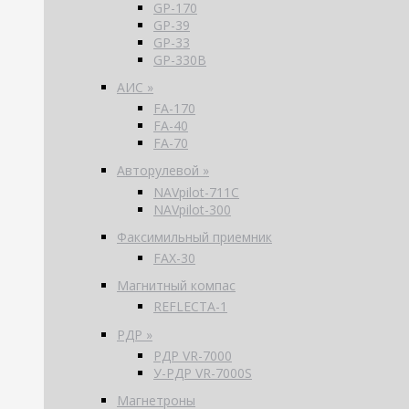
GP-170
GP-39
GP-33
GP-330B
АИС »
FA-170
FA-40
FA-70
Авторулевой »
NAVpilot-711С
NAVpilot-300
Факсимильный приемник
FAX-30
Магнитный компас
REFLECTA-1
РДР »
РДР VR-7000
У-РДР VR-7000S
Магнетроны