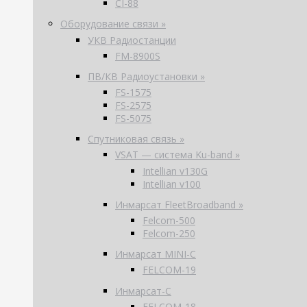
CI-88
Оборудование связи »
УКВ Радиостанции
FM-8900S
ПВ/КВ Радиоустановки »
FS-1575
FS-2575
FS-5075
Спутниковая связь »
VSAT — система Ku-band »
Intellian v130G
Intellian v100
Инмарсат FleetBroadband »
Felcom-500
Felcom-250
Инмарсат MINI-C
FELCOM-19
Инмарсат-С
FELCOM-18