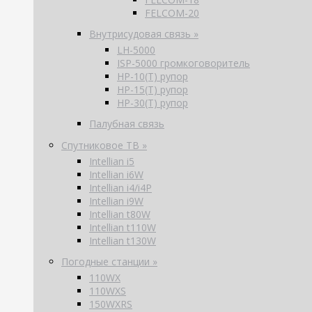
FELCOM-20
Внутрисудовая связь »
LH-5000
ISP-5000 громкоговоритель
HP-10(T) рупор
HP-15(T) рупор
HP-30(T) рупор
Палубная связь
Спутниковое ТВ »
Intellian i5
Intellian i6W
Intellian i4/i4P
Intellian i9W
Intellian t80W
Intellian t110W
Intellian t130W
Погодные станции »
110WX
110WXS
150WXRS