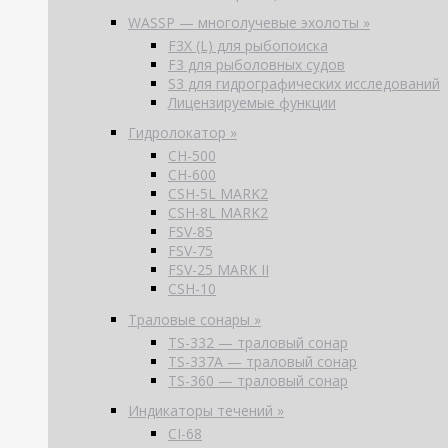
WASSP — многолучевые эхолоты »
F3X (L) для рыбопоиска
F3 для рыболовных судов
S3 для гидрографических исследований
Лицензируемые функции
Гидролокатор »
CH-500
CH-600
CSH-5L MARK2
CSH-8L MARK2
FSV-85
FSV-75
FSV-25 MARK II
CSH-10
Траловые сонары »
TS-332 — траловый сонар
TS-337A — траловый сонар
TS-360 — траловый сонар
Индикаторы течений »
CI-68