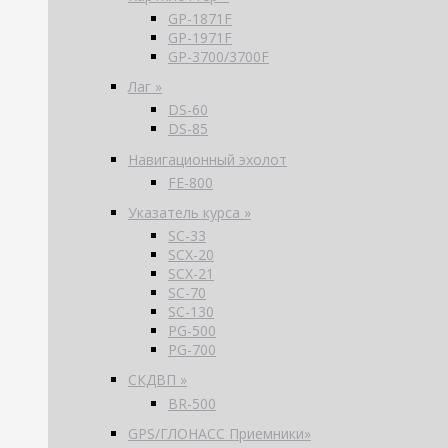
GP-1871F
GP-1971F
GP-3700/3700F
Лаг »
DS-60
DS-85
Навигационный эхолот
FE-800
Указатель курса »
SC-33
SCX-20
SCX-21
SC-70
SC-130
PG-500
PG-700
СКДВП »
BR-500
GPS/ГЛОНАСС Приемники»