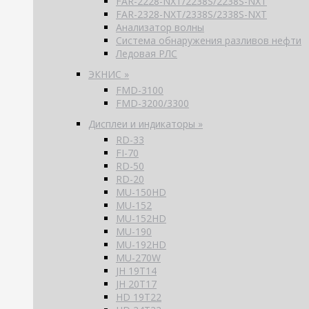
FAR-2228-NXT/2238S/2238S-NXT
FAR-2328-NXT/2338S/2338S-NXT
Анализатор волны
Система обнаружения разливов нефти
Ледовая РЛС
ЭКНИС »
FMD-3100
FMD-3200/3300
Дисплеи и индикаторы »
RD-33
FI-70
RD-50
RD-20
MU-150HD
MU-152
MU-152HD
MU-190
MU-192HD
MU-270W
JH 19T14
JH 20T17
HD 19T22