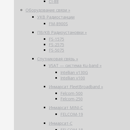
CI-88
Оборудование связи »
УКВ Радиостанции
FM-8900S
ПВ/КВ Радиоустановки »
FS-1575
FS-2575
FS-5075
Спутниковая связь »
VSAT — система Ku-band »
Intellian v130G
Intellian v100
Инмарсат FleetBroadband »
Felcom-500
Felcom-250
Инмарсат MINI-C
FELCOM-19
Инмарсат-С
FELCOM-18