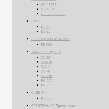
GP-1871F
GP-1971F
GP-3700/3700F
Лаг »
DS-60
DS-85
Навигационный эхолот
FE-800
Указатель курса »
SC-33
SCX-20
SCX-21
SC-70
SC-130
PG-500
PG-700
СКДВП »
BR-500
GPS/ГЛОНАСС Приемники»