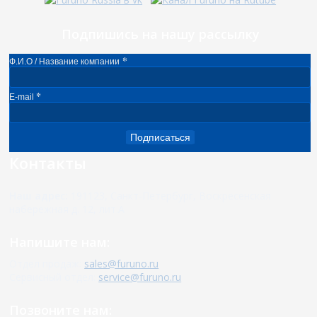
Подпишись на нашу рассылку
*
Ф.И.О / Название компании
*
E-mail
Подписаться
Контакты
Наш адрес:
191123, Санкт-Петербург, Воскресенская
набережная д. 12, лит.А
Напишите нам:
Отдел продаж:
sales@furuno.ru
Сервисный отдел:
service@furuno.ru
Позвоните нам: