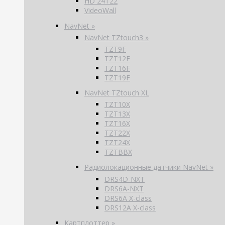
HD 24T22
VideoWall
NavNet »
NavNet TZtouch3 »
TZT9F
TZT12F
TZT16F
TZT19F
NavNet TZtouch XL
TZT10X
TZT13X
TZT16X
TZT22X
TZT24X
TZTBBX
Радиолокационные датчики NavNet »
DRS4D-NXT
DRS6A-NXT
DRS6A X-class
DRS12A X-class
Картплоттер »