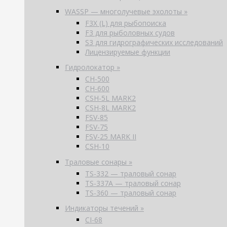
WASSP — многолучевые эхолоты »
F3X (L) для рыбопоиска
F3 для рыболовных судов
S3 для гидрографических исследований
Лицензируемые функции
Гидролокатор »
CH-500
CH-600
CSH-5L MARK2
CSH-8L MARK2
FSV-85
FSV-75
FSV-25 MARK II
CSH-10
Траловые сонары »
TS-332 — траловый сонар
TS-337A — траловый сонар
TS-360 — траловый сонар
Индикаторы течений »
CI-68