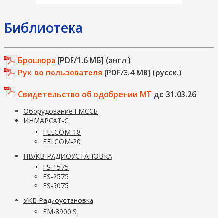
Библиотека
Брошюра
[PDF/1.6 МБ] (англ.)
Рук-во пользователя
[PDF/3.4 МВ] (русск.)
Свидетельство об одобрении МТ
до 31.03.26
Оборудование ГМССБ
ИНМАРСАТ-С
FELCOM-18
FELCOM-20
ПВ/КВ РАДИОУСТАНОВКА
FS-1575
FS-2575
FS-5075
УКВ Радиоустановка
FM-8900 S