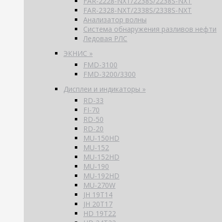
FAR-2228-NXT/2238S/2238S-NXT
FAR-2328-NXT/2338S/2338S-NXT
Анализатор волны
Система обнаружения разливов нефти
Ледовая РЛС
ЭКНИС »
FMD-3100
FMD-3200/3300
Дисплеи и индикаторы »
RD-33
FI-70
RD-50
RD-20
MU-150HD
MU-152
MU-152HD
MU-190
MU-192HD
MU-270W
JH 19T14
JH 20T17
HD 19T22