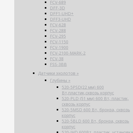
FCV-689
DFF-3D
DFF1-UHD+
DFF3-UHD
FCV-628
FCV-288
FCV-295
FCV-1150
FCV-1900
FCV-2100-MARK-2
FCV-38
FSS-3BB
Датчики эхолотов »
Глубины »
520-5PSD(22 мм) 600
Вт,пластик,сквозь корпус
520-PLD (51 мм) 600 Вт, пластик,
сквозь корпус
520-5MSD 600 Вт, бронза, сквозь
корпус
520-5BLD 600 Вт, бронза, сквозь
корпус
520-IHD 600Вт, пластик, установка