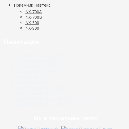
Приемник Навтекс
NX-700A
NX-700B
NX-300
NX-900
Навигация
Навигационное оборудование
Оборудование ГМССБ
Рыбопоисковое оборудование
Оборудование связи
Спутниковое ТВ
Погодные станции
Метеорологическая РЛС
Электронные карты
Программное обеспечение TimeZero
Обучение FURUNO ЭКНИС
Мы в социальных сетях