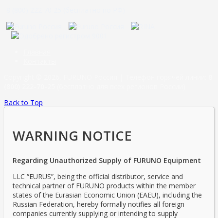
8 (800) 222 70 25 (бесплатно по РФ)
Главная
Контакты
Copyright © 2026, FURUNO Россия | Телефон горячей линии:
8
(800) 222-70-25
(бесплатно для всех регионов России)
Back to Top
WARNING NOTICE
Regarding Unauthorized Supply of FURUNO Equipment
LLC “EURUS”, being the official distributor, service and
technical partner of FURUNO products within the member
states of the Eurasian Economic Union (EAEU), including the
Russian Federation, hereby formally notifies all foreign
companies currently supplying or intending to supply