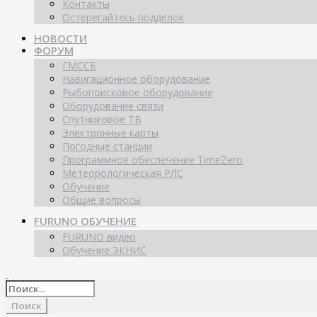
Контакты
Остерегайтесь подделок
НОВОСТИ
ФОРУМ
ГМССБ
Навигационное оборудование
Рыбопоисковое оборудование
Оборудование связи
Спутниковое ТВ
Электронные карты
Погодные станции
Программное обеспечение TimeZero
Метеорологическая РЛС
Обучение
Общие вопросы
FURUNO ОБУЧЕНИЕ
FURUNO видео
Обучение ЭКНИС