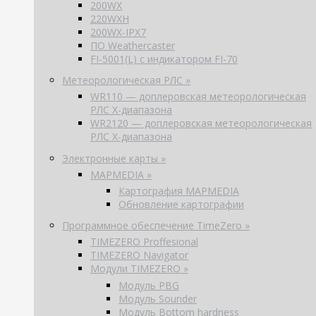
200WX
220WXH
200WX-IPX7
ПО Weathercaster
FI-5001(L) с индикатором FI-70
Метеорологическая РЛС »
WR110 — доплеровская метеорологическая
РЛС X-диапазона
WR2120 — доплеровская метеорологическая
РЛС X-диапазона
Электронные карты »
MAPMEDIA »
Картография MAPMEDIA
Обновление картографии
Программное обеспечение TimeZero »
TIMEZERO Proffesional
TIMEZERO Navigator
Модули TIMEZERO »
Модуль PBG
Модуль Sounder
Модуль Bottom hardness