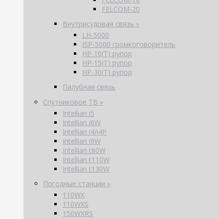
FELCOM-20
Внутрисудовая связь »
LH-5000
ISP-5000 громкоговоритель
HP-10(T) рупор
HP-15(T) рупор
HP-30(T) рупор
Палубная связь
Спутниковое ТВ »
Intellian i5
Intellian i6W
Intellian i4/i4P
Intellian i9W
Intellian t80W
Intellian t110W
Intellian t130W
Погодные станции »
110WX
110WXS
150WXRS