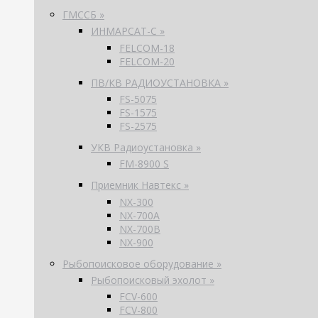
ГМССБ »
ИНМАРСАТ-С »
FELCOM-18
FELCOM-20
ПВ/КВ РАДИОУСТАНОВКА »
FS-5075
FS-1575
FS-2575
УКВ Радиоустановка »
FM-8900 S
Приемник Навтекс »
NX-300
NX-700A
NX-700B
NX-900
Рыбопоисковое оборудование »
Рыбопоисковый эхолот »
FCV-600
FCV-800