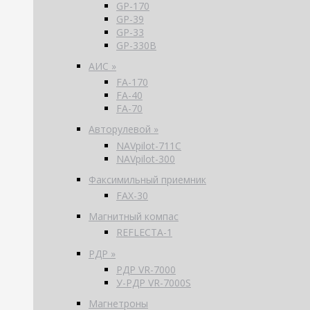
GP-170
GP-39
GP-33
GP-330B
АИС »
FA-170
FA-40
FA-70
Авторулевой »
NAVpilot-711С
NAVpilot-300
Факсимильный приемник
FAX-30
Магнитный компас
REFLECTA-1
РДР »
РДР VR-7000
У-РДР VR-7000S
Магнетроны